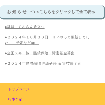
お 知 ら せ 👈＜こちらをクリックして全て表示
●訃報 Ｏ村さん旅立つ
●２０２４年１０月３０日 ＨＰやっと更新しまし
た。 予定などup！
●全国スキー協 賠償保険・障害基金募集
●２０２４年度 指導員理論研修 ＆ 実技修了者
トップページ
行事予定