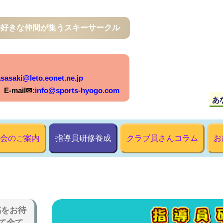
の好きな仲間が集うスキーサークル
sasaki@leto.eonet.ne.jp
mail✉:
info@sports-hyogo.com
会のご案内
指導員研修養成
クラブ員さんコラム
お
稿をお待
て全て