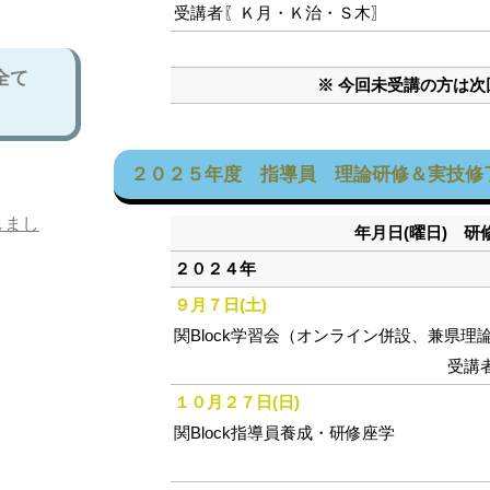
受講者〖Ｋ月・Ｋ治・Ｓ木〗
全て
※ 今回未受講の方は
２０２５年度 指導員 理論研修＆実技修
しまし
年月日(曜日) 
２０２４年
９月７日(土)
関Block学習会（オンライン併設、兼県理
受講
１０月２７日(日)
関Block指導員養成・研修座学