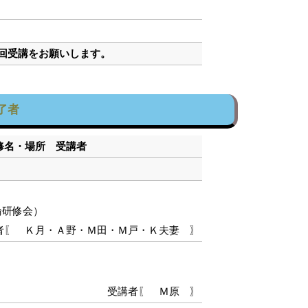
次回受講をお願いします。
了者
研修名・場所 受講者
論研修会）
者〖 Ｋ月・Ａ野・Ｍ田・Ｍ戸・Ｋ夫妻 〗
受講者〖 Ｍ原 〗