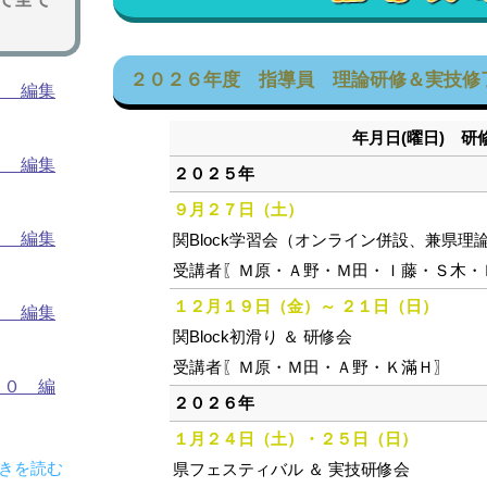
２０２６年度 指導員 理論研修＆実技修
４ 編集
年月日(曜日) 
３ 編集
２０２５年
９月２７日（土）
２ 編集
関Block学習会（オンライン併設、兼県理
受講者〖Ｍ原・Ａ野・Ｍ田・Ｉ藤・Ｓ木・
１２月１９日（金）～ ２１日（日）
１ 編集
関Block初滑り ＆ 研修会
受講者〖Ｍ原・Ｍ田・Ａ野・Ｋ滿Ｈ〗
６０ 編
２０２６年
１月２４日（土）・２５日（日）
続きを読む
県フェスティバル ＆ 実技研修会