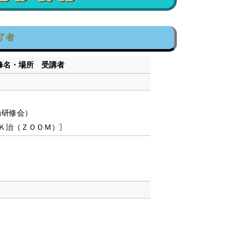
了者
研修名・場所 受講者
論研修会）
Ｋ治（ＺＯＯＭ）〗