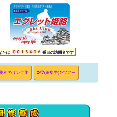
あなたは 番目の訪問者です
薦めのリンク集
⛔🙅(編集中)⛷ツアー