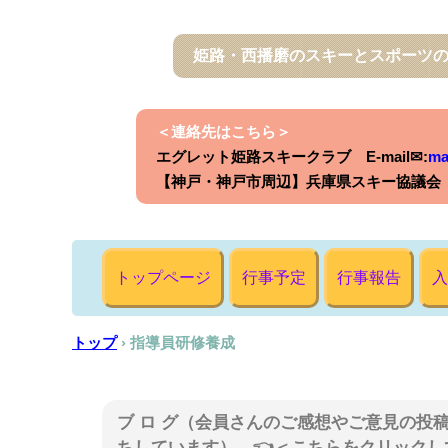
姫路・西播磨のスキーとスポーツ
＜連絡先はこちら＞
エグレット姫路スキークラブ E-mail✉:
ma
【神戸・神戸市周辺】兵庫県スキー協議会 E-
トップページ
行事予定
行事報告
入
トップ
›
指導員研修養成
ブ ロ グ（会員さんのご感想やご意見の投
ちしています） 👈＜こちらをクリックし