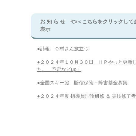
お 知 ら せ 👈＜こちらをクリックして
表示
●訃報 Ｏ村さん旅立つ
●２０２４年１０月３０日 ＨＰやっと更新
た。 予定などup！
●全国スキー協 賠償保険・障害基金募集
●２０２４年度 指導員理論研修 ＆ 実技修了者