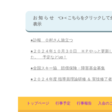
お 知 ら せ 👈＜こちらをクリックして
表示
●訃報 Ｏ村さん旅立つ
●２０２４年１０月３０日 ＨＰやっと更新
た。 予定などup！
●全国スキー協 賠償保険・障害基金募集
●２０２４年度 指導員理論研修 ＆ 実技修了者
トップページ
行事予定
行事報告
入会の