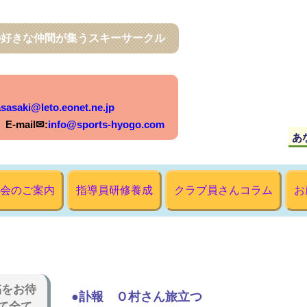
の好きな仲間が集うスキーサークル
sasaki@leto.eonet.ne.jp
mail✉:
info@sports-hyogo.com
会のご案内
指導員研修養成
クラブ員さんコラム
お
稿をお待
●訃報 Ｏ村さん旅立つ
て全て