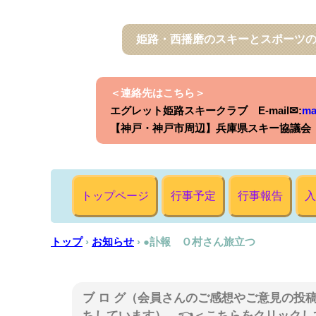
姫路・西播磨のスキーとスポーツ
＜連絡先はこちら＞
エグレット姫路スキークラブ E-mail✉:
ma
【神戸・神戸市周辺】兵庫県スキー協議会 E-
トップページ
行事予定
行事報告
入
トップ
›
お知らせ
›
●訃報 Ｏ村さん旅立つ
ブ ロ グ（会員さんのご感想やご意見の投
ちしています） 👈＜こちらをクリックし