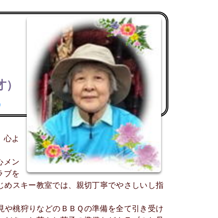
才）
）
。心よ
心メン
ラブを
じめスキー教室では、親切丁寧でやさしいし指
見や桃狩りなどのＢＢＱの準備を全て引き受け