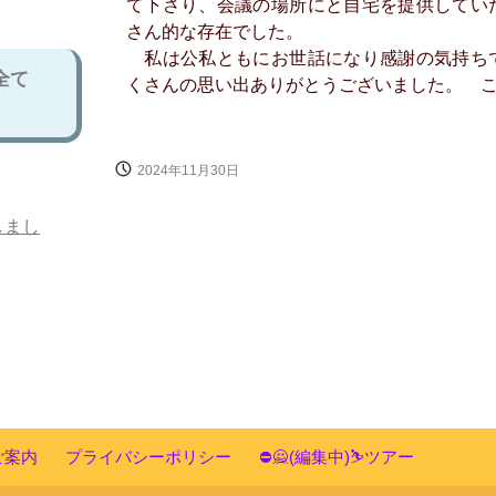
て下さり、会議の場所にと自宅を提供してい
さん的な存在でした。
私は公私ともにお世話になり感謝の気持ち
全て
くさんの思い出ありがとうございました。 
2024年11月30日
しまし
ご案内
プライバシーポリシー
⛔🙅(編集中)⛷ツアー