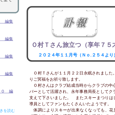
４ 編集
３ 編集
Ｏ村Ｔさん旅立つ（享年７５
２０２４年１１月号
（Ｎｏ.２５４より
２ 編集
Ｏ村Ｔさんが１１月２２日永眠されました
１ 編集
りご冥福をお祈り致します。
Ｏ村さんはクラブ結成当時からクラブの中
６０ 編
バーとして活躍され、永年事務局長としてク
支えて下さいました。 またスキーまつりは
導員としてファンもたくさんいたようです。
体調によりスキーが出来なくなっても、花
続きを読む