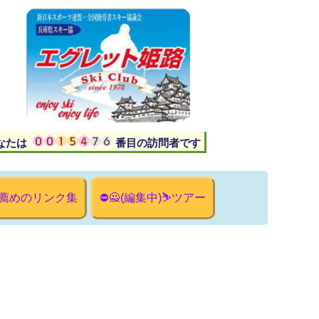
あなたは 番目の訪問者です
薦めのリンク集
⛔🙅(編集中)⛷ツアー