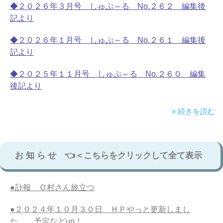
◆２０２６年３月号 しゅぷ～る No.２６２ 編集後
記より
◆２０２６年１月号 しゅぷ～る No.２６１ 編集後
記より
◆２０２５年１１月号 しゅぷ～る No.２６０ 編集
後記より
» 続きを読む
お 知 ら せ 👈＜こちらをクリックして全て表示
●訃報 Ｏ村さん旅立つ
●２０２４年１０月３０日 ＨＰやっと更新しまし
た。 予定などup！