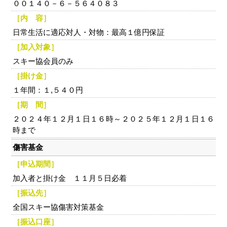
００１４０－６－５６４０８３
［内 容］
日常生活に適応対人・対物：最高１億円保証
［加入対象］
スキー協会員のみ
［掛け金］
１年間：１,５４０円
［期 間］
２０２４年１２月１日１６時～２０２５年１２月１日１６
時まで
傷害基金
［申込期間］
加入者と掛け金 １１月５日必着
［振込先］
全国スキー協傷害対策基金
［振込口座］