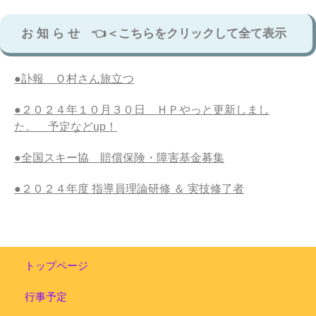
お 知 ら せ 👈＜こちらをクリックして全て表示
●訃報 Ｏ村さん旅立つ
●２０２４年１０月３０日 ＨＰやっと更新しまし
た。 予定などup！
●全国スキー協 賠償保険・障害基金募集
●２０２４年度 指導員理論研修 ＆ 実技修了者
トップページ
行事予定