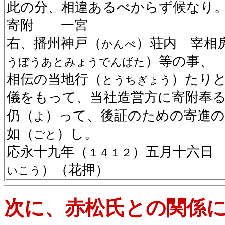
此の分、相違あるべからず候なり。
寄附 一宮
右、播州神戸（
）荘内 宰相
かんべ
）等の事、
うぼうあとみょうでんばた
相伝の当地行（
）たり
とうちぎょう
儀をもって、当社造営方に寄附奉
仍（
）って、後証のための寄進の
よ
如（
）し。
ごと
応永十九年（
）五月十六日
１４１２
）（花押）
いこう
次に、赤松氏との関係