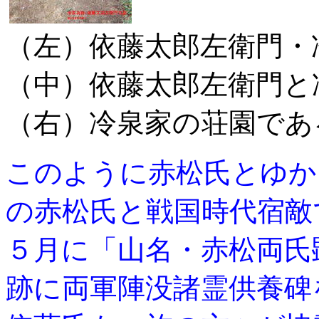
（左）依藤太郎左衛門・
（中）依藤太郎左衛門と
（右）冷泉家の荘園であ
このように赤松氏とゆか
の赤松氏と戦国時代宿敵
５月に「山名・赤松両氏
跡に両軍陣没諸霊供養碑