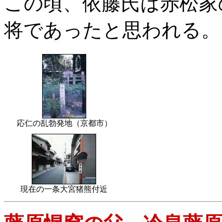
この頃、依藤氏は赤松家
将であったと思われる。
応仁の乱勃発地（京都市）
現在の一条大宮猪熊付近