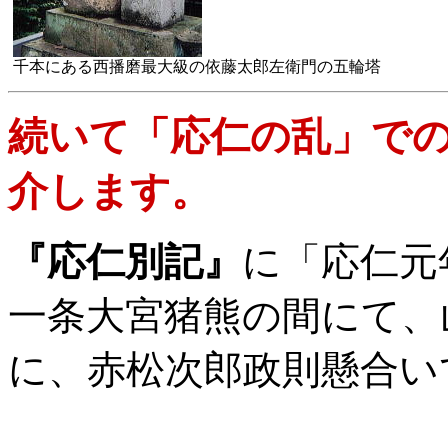
千本にある西播磨最大級の依藤太郎左衛門の五輪塔
続いて「応仁の乱」で
介します。
『応仁別記』
に「応仁元
一条大宮猪熊の間にて、
に、赤松次郎政則懸合い