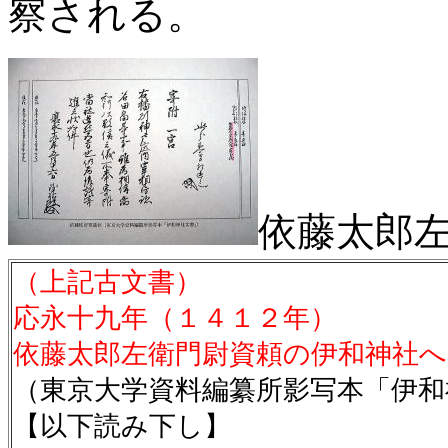
察される。
依藤太郎
（上記古文書）
応永十九年（１４１２年）
依藤太郎左衛門尉資頼の伊和神社へ
（東京大学資料編纂所影写本「伊和
【以下読み下し】