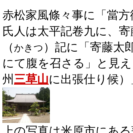
赤松家風條々事に「當方
氏人は太平記卷九に、寄
（
）記に「寄藤太
かきつ
にて腹を召さる」と見え
州
三草山
に出張仕り候）
上の写真は米原市にある