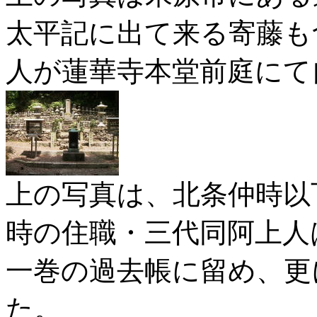
太平記に出て来る寄藤も
人が蓮華寺本堂前庭にて
上の写真は、北条仲時以
時の住職・三代同阿上人
一巻の過去帳に留め、更
た。