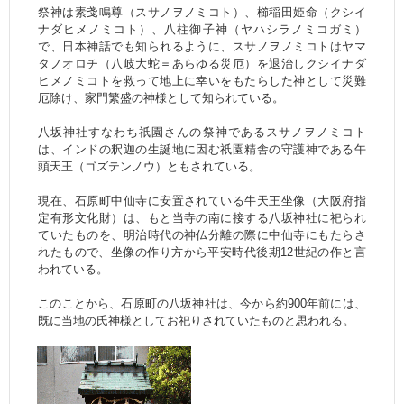
祭神は素戔鳴尊（スサノヲノミコト）、櫛稲田姫命（クシイ
ナダヒメノミコト）、八柱御子神（ヤハシラノミコガミ）
で、日本神話でも知られるように、スサノヲノミコトはヤマ
タノオロチ（八岐大蛇＝あらゆる災厄）を退治しクシイナダ
ヒメノミコトを救って地上に幸いをもたらした神として災難
厄除け、家門繁盛の神様として知られている。
八坂神社すなわち祇園さんの祭神であるスサノヲノミコト
は、インドの釈迦の生誕地に因む祇園精舎の守護神である午
頭天王（ゴズテンノウ）ともされている。
現在、石原町中仙寺に安置されている牛天王坐像（大阪府指
定有形文化財）は、もと当寺の南に接する八坂神社に祀られ
ていたものを、明治時代の神仏分離の際に中仙寺にもたらさ
れたもので、坐像の作り方から平安時代後期12世紀の作と言
われている。
このことから、石原町の八坂神社は、今から約900年前には、
既に当地の氏神様としてお祀りされていたものと思われる。