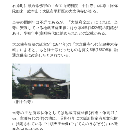
石原町に融通念佛宗の「金宝山光明院 中仙寺」(本尊：阿弥
陀如来 総本山：大阪市平野区の大念佛寺)がある。
当寺の開創年は不詳であるが、『大阪府全誌』によれば、当
寺に安置している地蔵菩薩坐像には永享4年(1432年)の刻銘が
あり、享禄年中(室町時代)に納められたとの記載がある。
大念佛寺所蔵の延宝5年(1677年)の「大念佛寺45代記録并末寺
帳」によると、もと浄土宗だったものを寛文6年(1667年)に融
通念佛宗に改宗したとされている。
（旧中仙寺）
当寺の主な所蔵仏像としては地蔵菩薩坐像(石造・像高21,1
㎝、室町時代の作)の他に、昭和47年に大阪府指定有形文化財
に指定されている『牛頭天王坐像(ごずてんのうざぞう)』(木造
像高59,0㎝)がある。