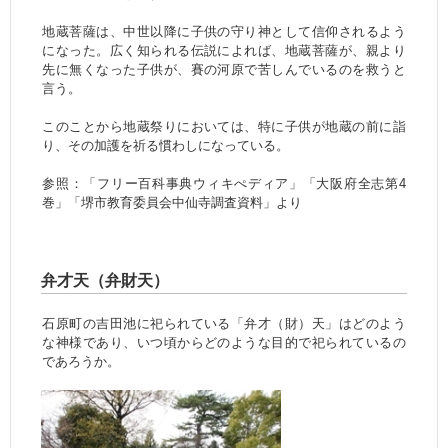
地蔵菩薩は、中世以降に子供の守り神として信仰されるよう
になった。広く知られる伝説によれば、地蔵菩薩が、親より
先に無くなった子供が、賽の河原で苦しんでいるのを救うと
言う。
このことから地蔵祭りにおいては、特に子供が地蔵の前に詣
り、その加護を祈る慣わしになっている。
参照：「フリー百科事典ウィキぺディア」「大阪府全志第4
巻」「堺市教育委員会中仙寺調査資料」より
弁才天（弁財天）
石原町の吉田池に祀られている「弁才（財）天」はどのよう
な神様であり、いつ頃からどのような目的で祀られているの
であろうか。