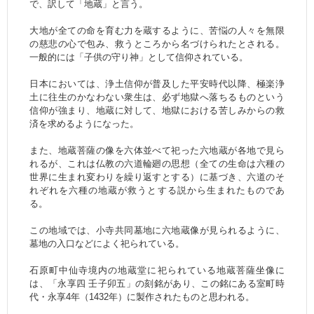
で、訳して「地蔵」と言う。
大地が全ての命を育む力を蔵するように、苦悩の人々を無限
の慈悲の心で包み、救うところから名づけられたとされる。
一般的には「子供の守り神」として信仰されている。
日本においては、浄土信仰が普及した平安時代以降、極楽浄
土に往生のかなわない衆生は、必ず地獄へ落ちるものという
信仰が強まり、地蔵に対して、地獄における苦しみからの救
済を求めるようになった。
また、地蔵菩薩の像を六体並べて祀った六地蔵が各地で見ら
れるが、これは仏教の六道輪廻の思想（全ての生命は六種の
世界に生まれ変わりを繰り返すとする）に基づき、六道のそ
れぞれを六種の地蔵が救うとする説から生まれたものであ
る。
この地域では、小寺共同墓地に六地蔵像が見られるように、
墓地の入口などによく祀られている。
石原町中仙寺境内の地蔵堂に祀られている地蔵菩薩坐像に
は、「永享四 壬子卯五」の刻銘があり、この銘にある室町時
代・永享4年（1432年）に製作されたものと思われる。