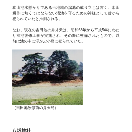
狭山池水懸かりである当地域の溜池の成り立ちは古く、水田
耕作に無くてはならない溜池を守るための神様として昔から
祀られていたと推測される。
なお、現在の吉田池の弁才天は、昭和63年から平成5年にわた
り溜池改修工事が実施され、その際に整備されたもので、以
前は池の中に浮かぶ小島に祀られていた。
（吉田池改修前の弁天島）
八坂神社