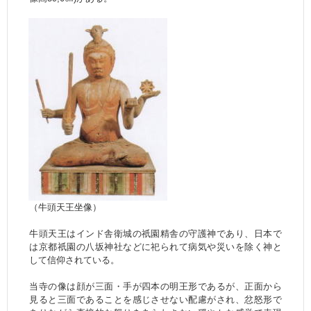
（牛頭天王坐像）
牛頭天王はインド舎衛城の祇園精舎の守護神であり、日本で
は京都祇園の八坂神社などに祀られて病気や災いを除く神と
して信仰されている。
当寺の像は顔が三面・手が四本の明王形であるが、正面から
見ると三面であることを感じさせない配慮がされ、忿怒形で