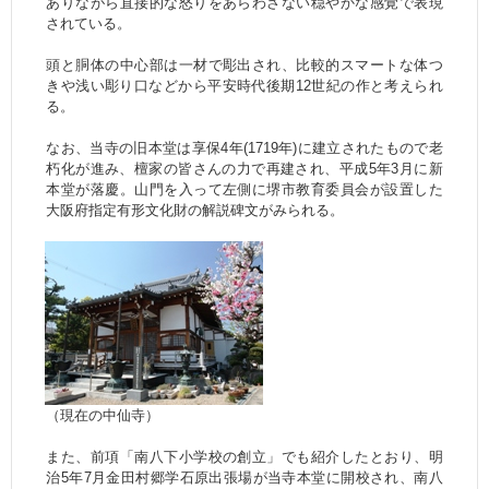
ありながら直接的な怒りをあらわさない穏やかな感覚で表現
されている。
頭と胴体の中心部は一材で彫出され、比較的スマートな体つ
きや浅い彫り口などから平安時代後期12世紀の作と考えられ
る。
なお、当寺の旧本堂は享保4年(1719年)に建立されたもので老
朽化が進み、檀家の皆さんの力で再建され、平成5年3月に新
本堂が落慶。山門を入って左側に堺市教育委員会が設置した
大阪府指定有形文化財の解説碑文がみられる。
（現在の中仙寺）
また、前項「南八下小学校の創立」でも紹介したとおり、明
治5年7月金田村郷学石原出張場が当寺本堂に開校され、南八