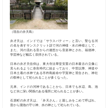
（現在の弁天島）
弁才天は、インドでは「サラスバティー」と言い、聖なる河
の名を表すサンスクリット語で河の神様・水の神様として、
また、河の流れる音からの連想から音楽神とされ、福徳神、
学芸神など幅広く崇拝されている。
日本の弁才天信仰は、東大寺法華堂安置の日本最古の立像に
見られるように奈良時代に始まっており、中世以降、神道や
日本土着の水神である市杵島姫命や宇賀神と習合され、神社
の祭神として祀られることが多くなった。
元来、インドの河神であることから、日本でも水辺、島、池
など水に深い関係のある場所に祀られることが多い。
石原町の弁才天は、「弁天さん」と親しみをこめて呼ばれ、
昔から溜池の守り神、水の神として祀られている。