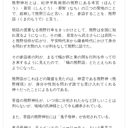
熊野神社とは、紀伊半島南部の熊野にある本宮（ほんぐ
う）・新宮（しんぐう）・那智（なち）の三つの聖地のこと
で、総称して熊野三山と言い、また、参詣することを、熊野
詣（くまのもうで）と言う。
朝廷の度重なる熊野行幸をきっかけとして、熊野は全国に知
れ渡るようになった。その後、 皇室から武士さらには庶民へ
と熊野信仰が広がり、平安時代末から鎌倉時代にかけて身分
を問わず大勢の人々が列をなして熊野に詣でた。
その参詣者の列が、まるで蟻が餌と巣の間を行列を作って行
き来するように見えたので、「蟻の熊野詣」とたとえられる
ようになった。
熊野詣がこれほどの隆盛を見たのは、神霊である熊野神（熊
野権現）が、身分や性別を問わず誰でも受け入れてくれる
神々だったことによるものである。
菩提の熊野神社が、いつ頃に分祀されたかなど詳しいことは
判らないが、地域の氏神様として今も継承されている。
また、菩提の熊野神社には「鬼子母神」が合祀されている。
鬼子母神は、元々インドの「ハーリーティ」という夜叉で、