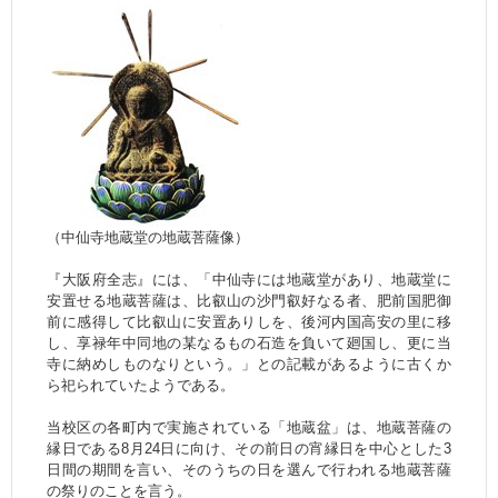
（中仙寺地蔵堂の地蔵菩薩像）
『大阪府全志』には、「中仙寺には地蔵堂があり、地蔵堂に
安置せる地蔵菩薩は、比叡山の沙門叡好なる者、肥前国肥御
前に感得して比叡山に安置ありしを、後河内国高安の里に移
し、享禄年中同地の某なるもの石造を負いて廻国し、更に当
寺に納めしものなりという。」との記載があるように古くか
ら祀られていたようである。
当校区の各町内で実施されている「地蔵盆」は、地蔵菩薩の
縁日である8月24日に向け、その前日の宵縁日を中心とした3
日間の期間を言い、そのうちの日を選んで行われる地蔵菩薩
の祭りのことを言う。