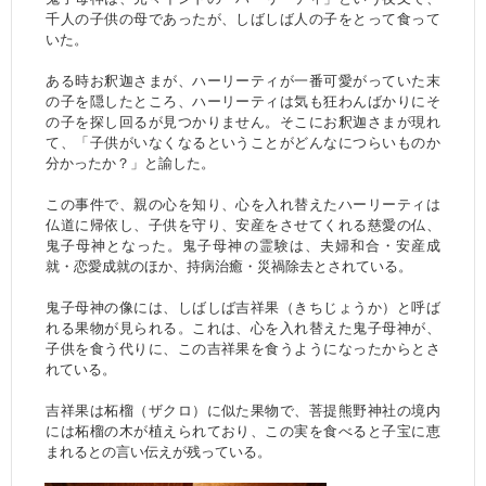
千人の子供の母であったが、しばしば人の子をとって食って
いた。
ある時お釈迦さまが、ハーリーティが一番可愛がっていた末
の子を隠したところ、ハーリーティは気も狂わんばかりにそ
の子を探し回るが見つかりません。そこにお釈迦さまが現れ
て、「子供がいなくなるということがどんなにつらいものか
分かったか？」と諭した。
この事件で、親の心を知り、心を入れ替えたハーリーティは
仏道に帰依し、子供を守り、安産をさせてくれる慈愛の仏、
鬼子母神となった。鬼子母神の霊験は、夫婦和合・安産成
就・恋愛成就のほか、持病治癒・災禍除去とされている。
鬼子母神の像には、しばしば吉祥果（きちじょうか）と呼ば
れる果物が見られる。これは、心を入れ替えた鬼子母神が、
子供を食う代りに、この吉祥果を食うようになったからとさ
れている。
吉祥果は柘榴（ザクロ）に似た果物で、菩提熊野神社の境内
には柘榴の木が植えられており、この実を食べると子宝に恵
まれるとの言い伝えが残っている。