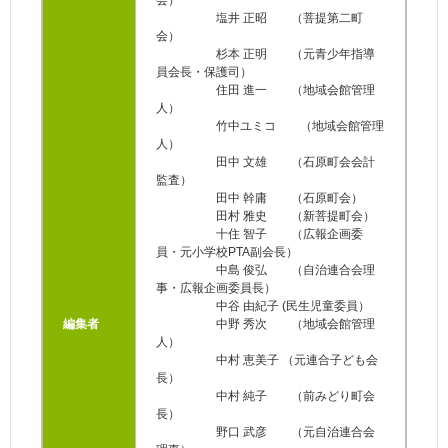
会）
塩井 正昭 （菩提第二町
会）
杉本 正明 （元青少年指導
員会長・保護司）
住田 進一 （地域会館管理
人）
竹中ユミコ （地域会館管理
人）
田中 文雄 （石原町会会計
監査）
田中 幹庸 （石原町会）
田村 雅史 （新菩提町会）
十住 智子 （広報企画委
員・元小学校PTA副会長）
中島 俊弘 （自治連合会理
事・広報企画委員長）
中谷 由紀子 (民生児童委員）
編集者
中野 秀次 （地域会館管理
人）
中村 恵美子 （元連合子ども会
長）
中村 純子 （前みどり町会
長）
野口 武彦 （元自治連合会