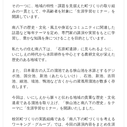
その一つに、地域の特性・課題を見据えた町づくりの取り組
みの一貫として、中高齢者を対象に「生涯学習セミナー」を
開講しています。
南八下の歴史・文化・風土や身近なコミュニティに関連した
話題など毎年テーマを定め、専門家の講演や実習をもとに学
習し、豊かな知識を身につけることを目的としています。
私たちの住む南八下は、「石原町遺跡」に見られるように、
いにしえの時代から水田耕作を中心とする農耕文化が栄えた
歴史のある地域です。
また、日本最古の人工の溜池である狭山池を水源とするデジ
ボ池、国分池、新池（あたらしいけ）、石池、新池、吉田
池、細池、埴池、鴨池など古くからの灌漑用溜池が数多く存
在します。
今回は、いにしえから脈々と伝わる地域の貴重な歴史・文化
遺産である溜池を取り上げ、「狭山池と南八下の歴史」をテ
ーマに「生涯学習セミナー」を開講いたしました。
校区町づくりの実践組織である「南八下の町づくりを考える
ワーキング・グループ」では、今回の講演内容をまとめ生涯