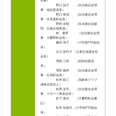
理事）
野口 知子 （自治連合会理
事・福祉委員長）
野口 善清 （自治連合会理
事・全菩提町会長）
野村 友昭 （自治連合会顧
問・広報企画委員）
林 康男 （自治連合会理
事・大饗野町会長）
藤田 澄子 （小学校PTA副会
長）
古川 賀代子 （元更生保護女性
会長）
増尾 三郎 （前防犯委員
長）
増田 義和 （自治連合会理
事・石原町会長）
松井 銀三 （高齢者クラブ
連絡会世話人）
松岡 圭司 （自治連合会理
事・スポーツ推進会長）
松下 康夫 （大饗野町会書
記）
松本 知嘉代 （小学校PTA副会
長）