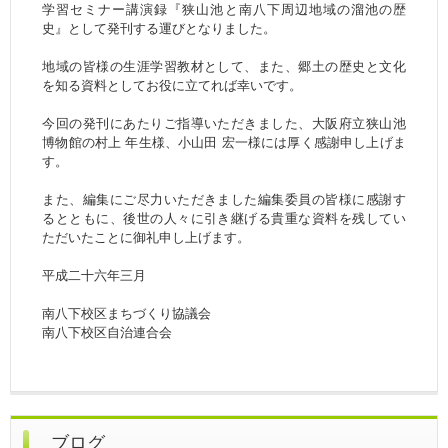
学習セミナー講演録『狭山池と南八下周辺地域の溜池の歴
史』として発刊する運びとなりました。
地域の皆様の生涯学習教材として、また、郷土の歴史と文化
を知る資料としてお役に立てれば幸いです。
今回の発刊にあたりご指導いただきました、大阪府立狭山池
博物館の村上 年生様、小山田 宏一様には厚く感謝申し上げま
す。
また、編集にご尽力いただきました編集委員の皆様に感謝す
るとともに、後世の人々に引き継げる貴重な資料を残してい
ただいたことに御礼申し上げます。
平成二十六年三月
南八下校区まちづくり協議会
南八下校区自治連合会
ブログ