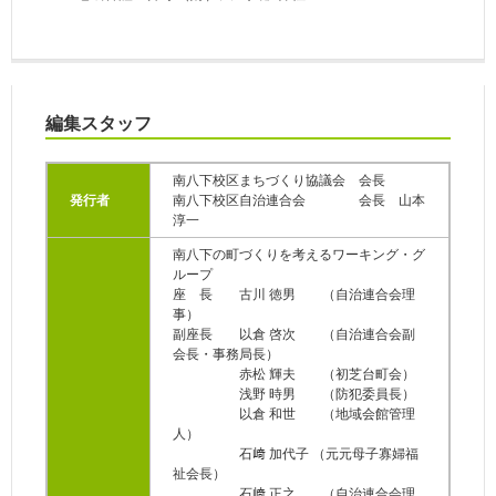
編集スタッフ
南八下校区まちづくり協議会 会長
発行者
南八下校区自治連合会 会長 山本
淳一
南八下の町づくりを考えるワーキング・グ
ループ
座 長 古川 徳男 （自治連合会理
事）
副座長 以倉 啓次 （自治連合会副
会長・事務局長）
赤松 輝夫 （初芝台町会）
浅野 時男 （防犯委員長）
以倉 和世 （地域会館管理
人）
石﨑 加代子 （元元母子寡婦福
祉会長）
石﨑 正之 （自治連合会理