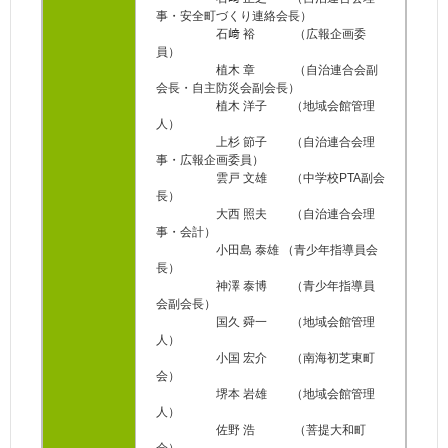
事・安全町づくり連絡会長）
石﨑 裕 （広報企画委
員）
植木 章 （自治連合会副
会長・自主防災会副会長）
植木 洋子 （地域会館管理
人）
上杉 節子 （自治連合会理
事・広報企画委員）
雲戸 文雄 （中学校PTA副会
長）
大西 照夫 （自治連合会理
事・会計）
小田島 泰雄 （青少年指導員会
長）
神澤 泰博 （青少年指導員
会副会長）
国久 舜一 （地域会館管理
人）
小国 宏介 （南海初芝東町
会）
堺本 岩雄 （地域会館管理
人）
佐野 浩 （菩提大和町