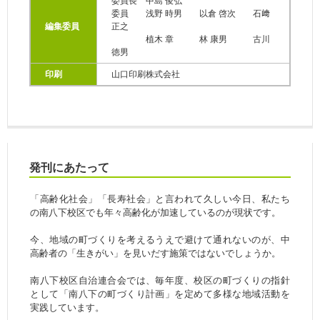
委員長 中島 俊弘
委員 浅野 時男 以倉 啓次 石﨑
編集委員
正之
植木 章 林 康男 古川
徳男
印刷
山口印刷株式会社
発刊にあたって
「高齢化社会」「長寿社会」と言われて久しい今日、私たち
の南八下校区でも年々高齢化が加速しているのが現状です。
今、地域の町づくりを考えるうえで避けて通れないのが、中
高齢者の「生きがい」を見いだす施策ではないでしょうか。
南八下校区自治連合会では、毎年度、校区の町づくりの指針
として「南八下の町づくり計画」を定めて多様な地域活動を
実践しています。