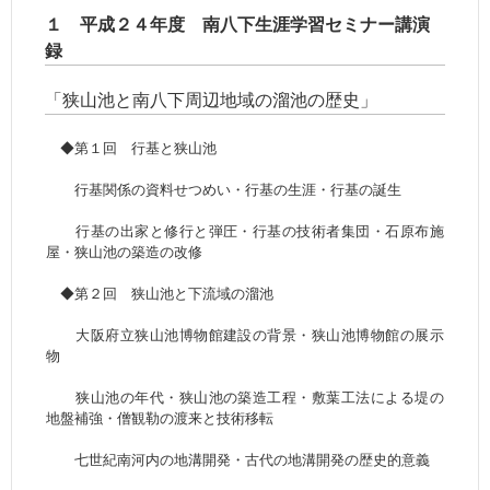
１ 平成２４年度 南八下生涯学習セミナー講演
録
「狭山池と南八下周辺地域の溜池の歴史」
◆第１回 行基と狭山池
行基関係の資料せつめい・行基の生涯・行基の誕生
行基の出家と修行と弾圧・行基の技術者集団・石原布施
屋・狭山池の築造の改修
◆第２回 狭山池と下流域の溜池
大阪府立狭山池博物館建設の背景・狭山池博物館の展示
物
狭山池の年代・狭山池の築造工程・敷葉工法による堤の
地盤補強・僧観勒の渡来と技術移転
七世紀南河内の地溝開発・古代の地溝開発の歴史的意義