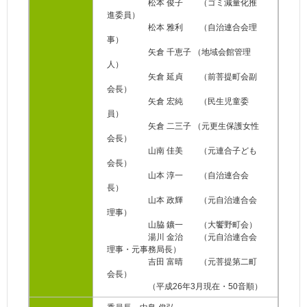
松本 俊子 （ゴミ減量化推
進委員）
松本 雅利 （自治連合会理
事）
矢倉 千恵子 （地域会館管理
人）
矢倉 延貞 （前菩提町会副
会長）
矢倉 宏純 （民生児童委
員）
矢倉 二三子 （元更生保護女性
会長）
山南 佳美 （元連合子ども
会長）
山本 淳一 （自治連合会
長）
山本 政輝 （元自治連合会
理事）
山脇 鑛一 （大饗野町会）
湯川 金治 （元自治連合会
理事・元事務局長）
吉田 富晴 （元菩提第二町
会長）
（平成26年3月現在・50音順）