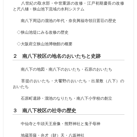
八世紀の取水部・中世重源の改修・江戸初期慶長の改修
と尺八樋・狭山池下流域の水利システム
南八下周辺の溜池の年代・奈良興福寺領日置荘の歴史
◇狭山池堤にみる改修の歴史
◇大阪府立狭山池博物館の概要
２ 南八下校区の地名のおいたちと史跡
南八下の地図・南八下のおいたち・石原のおいたち
菩提のおいたち・大饗野のおいたち・出屋敷（八下）の
おいたち
石原町遺跡・溜池のなりたち・南八下小学校の創立
３ 南八下校区の社寺の歴史
中仙寺と牛頭天王座像・熊野神社と鬼子母神
地蔵菩薩・弁才（財）天・八坂神社