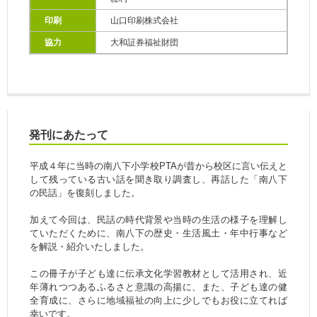
印刷
山口印刷株式会社
協力
大和証券福祉財団
発刊にあたって
平成４年に当時の南八下小学校PTAが昔から校区に言い伝えと
して残っている古い話を聞き取り調査し、再話した「南八下
の民話」を復刻しました。
加えて今回は、民話の時代背景や当時の生活の様子を理解し
ていただくために、南八下の歴史・生活風土・年中行事など
を解説・紹介いたしました。
この冊子が子ども達に伝承文化学習教材として活用され、近
年薄れつつあるふるさと意識の高揚に、また、子ども達の健
全育成に、さらに地域福祉の向上に少しでもお役に立てれば
幸いです。