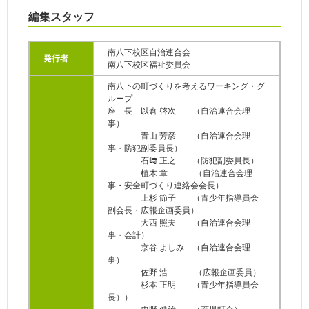
編集スタッフ
南八下校区自治連合会
発行者
南八下校区福祉委員会
南八下の町づくりを考えるワーキング・グ
ループ
座 長 以倉 啓次 （自治連合会理
事）
青山 芳彦 （自治連合会理
事・防犯副委員長）
石﨑 正之 （防犯副委員長）
植木 章 （自治連合会理
事・安全町づくり連絡会会長）
上杉 節子 （青少年指導員会
副会長・広報企画委員）
大西 照夫 （自治連合会理
事・会計）
京谷 よしみ （自治連合会理
事）
佐野 浩 （広報企画委員）
杉本 正明 （青少年指導員会
長））