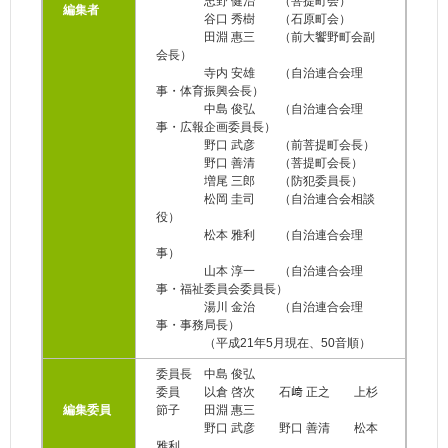
忠野 健治 （菩提町会）
編集者
谷口 秀樹 （石原町会）
田淵 惠三 （前大饗野町会副
会長）
寺内 安雄 （自治連合会理
事・体育振興会長）
中島 俊弘 （自治連合会理
事・広報企画委員長）
野口 武彦 （前菩提町会長）
野口 善清 （菩提町会長）
増尾 三郎 （防犯委員長）
松岡 圭司 （自治連合会相談
役）
松本 雅利 （自治連合会理
事）
山本 淳一 （自治連合会理
事・福祉委員会委員長）
湯川 金治 （自治連合会理
事・事務局長）
（平成21年5月現在、50音順）
委員長 中島 俊弘
委員 以倉 啓次 石﨑 正之 上杉
編集委員
節子 田淵 惠三
野口 武彦 野口 善清 松本
雅利