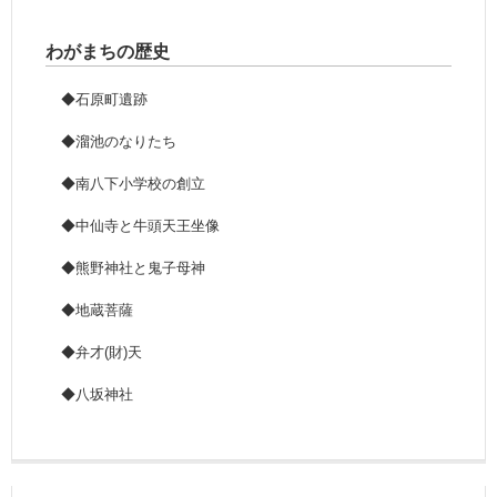
わがまちの歴史
◆石原町遺跡
◆溜池のなりたち
◆南八下小学校の創立
◆中仙寺と牛頭天王坐像
◆熊野神社と鬼子母神
◆地蔵菩薩
◆弁才(財)天
◆八坂神社