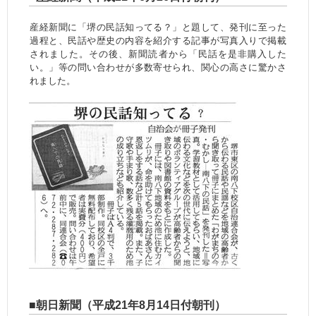
産経新聞に「堺の民話知ってる？」と題して、発刊に至った
過程と、民話や歴史の内容を紹介する記事が写真入りで掲載
されました。その後、新聞読者から「民話を是非購入した
い。」等の問い合わせが多数寄せられ、関心の高さに驚かさ
れました。
■朝日新聞（平成21年8月14日付朝刊）