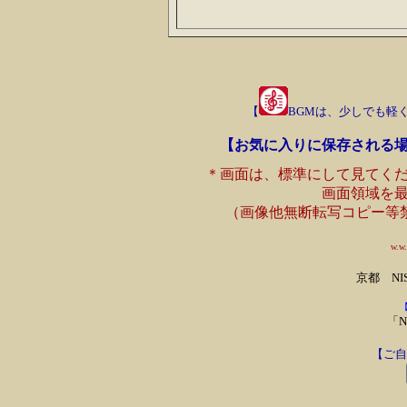
【
BGMは、少しでも軽く
【お気に入りに保存される
＊画面は、標準にして見てく
画面領域を
（画像他無断転写コピー等
w.
京都
N
「N
【ご自