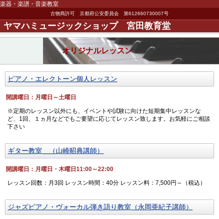
楽器・楽譜・音楽教室
古物商許可 京都府公安委員会 第612660730007号
ヤマハミュージックショップ 宮田教育堂
オリジナルレッスン
ピアノ・エレクトーン個人レッスン
開講曜日：月曜日～土曜日
※定期のレッスン以外にも、イベントや試験に向けた短期集中レッスンな
ど、1回、１ヵ月などでもご要望に応じてレッスン致します。お気軽にご相談
下さい
ギター教室 （山崎昭典講師）
開講曜日：月曜日・木曜日11:00～22:00
レッスン回数：月3回 レッスン時間：40分 レッスン料：7,500円～（税込）
ジャズピアノ・ヴォーカル弾き語り教室（永岡亜紀子講師）