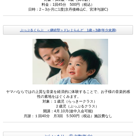
料金：1回45分 500円（税込）
日時：2～3か月に1度(京丹後峰山C、宮津与謝C)
ぷっぷるくらぶ ＜継続型＞ドレミらんど 1歳～3歳(年少未満)
ヤマハならではの上質な音楽を経済的に体験することで、お子様の音楽的感
性の素地をはぐくみます。
対象：１歳児（らっきークラス）
２歳児（ぷっぷるクラス）
開講：4月.10月(途中入会可能)
月謝：１回40分 月3回 5.500円（税込）施設費なし