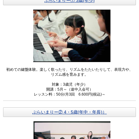
ぷらいまりー① 3歳(年少)
初めての鍵盤体験。楽しく歌ったり、リズムをたたいたりして、表現力や、
リズム感を育みます。
対象：3歳児（年少）
開講：5月～（途中入会可）
レッスン料：50分/月3回 6.600円(税込)～
ぷらいまりー② 4・5歳(年中・年長)）