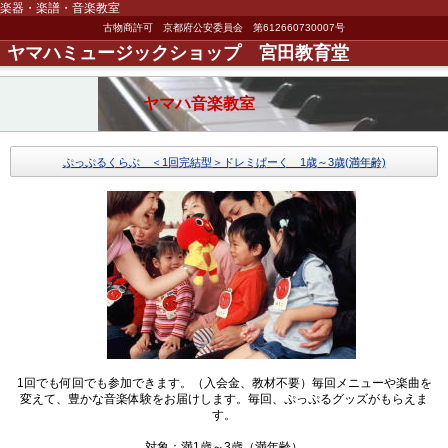
楽器・楽譜・音楽教室
古物商許可 京都府公安委員会 第612660730007号
ヤマハミュージックショップ 宮田教育堂
ヤマハ音楽教室
ぷっぷるくらぶ ＜1回完結型＞ドレミぱーく 1歳～3歳(満年齢)
1回でも何回でも参加できます。（入会金、教材不要）毎回メニューや楽曲を
変えて、豊かな音楽体験をお届けします。毎回、ぷっぷるグッズがもらえま
す。
対象：満1歳～3歳（満年齢）