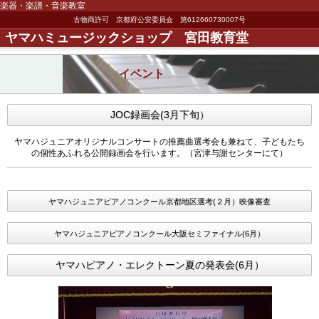
楽器・楽譜・音楽教室
古物商許可 京都府公安委員会 第612660730007号
ヤマハミュージックショップ 宮田教育堂
イベント
JOC録画会(3月下旬）
ヤマハジュニアオリジナルコンサートの推薦曲選考会も兼ねて、子どもたち
の個性あふれる公開録画会を行います。（宮津与謝センターにて）
ヤマハジュニアピアノコンクール京都地区選考(２月）映像審査
ヤマハジュニアピアノコンクール大阪セミファイナル(6月）
ヤマハピアノ・エレクトーン夏の発表会(6月）