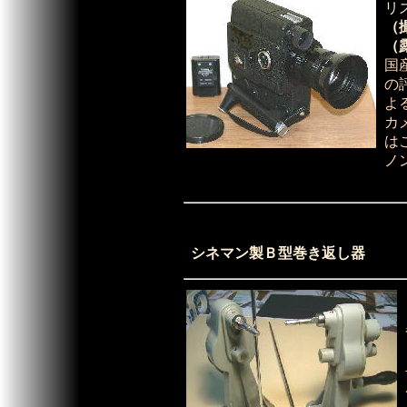
リ
（
（
国
の
よ
カ
は
ノ
シネマン製Ｂ型巻き返し器 定