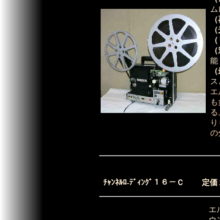
ム
（
（
（
（
能
（
ス
エ
も
る
り
の
ﾁｬﾝﾈﾙﾛ-ﾃﾞｨﾝｸﾞ１６－Ｃ
エ
ウ