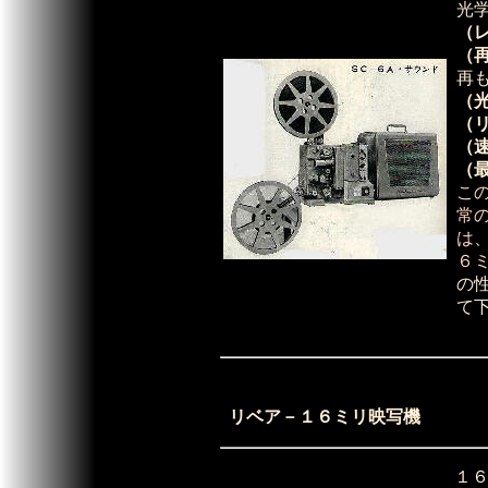
光
（
（
再
（
（
（
（
こ
常
は
６
の
て
リベア－１６ミリ映写機 
１