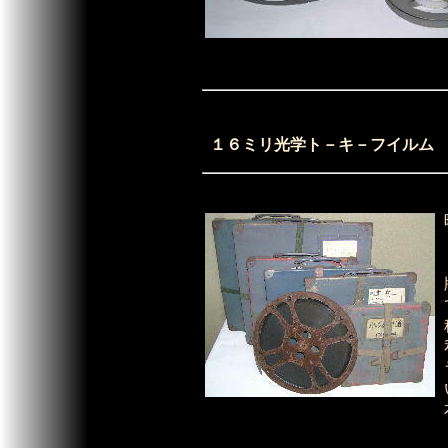
１６ミリ光学ト－キ－フイルム