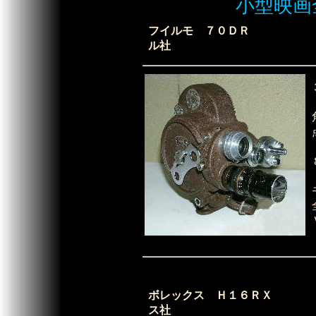
小型映画
フイルモ ７０ＤＲ 定
ル社
ボレックス Ｈ１６ＲＸ 定
ス社