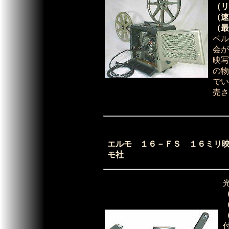
（リ
（速
（最
ベル
会
が
映
写
の物
でい
売さ
エルモ １６－ＦＳ １６ミリ
モ社