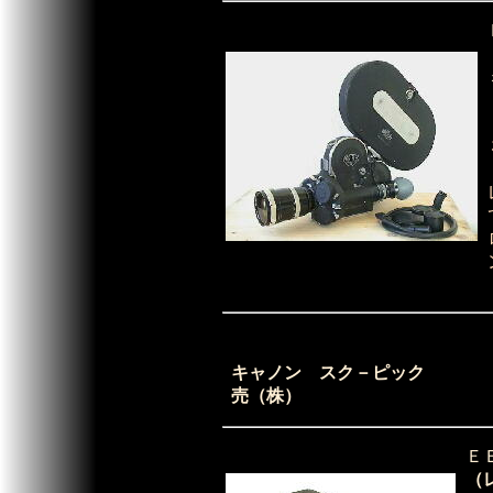
キャノン スク－ピック 
売（株）
Ｅ
（