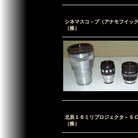
シネマスコ－プ（アナモフイッ
（株）
北辰１６ミリプロジェクタ－Ｓ
（株）