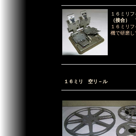
１６ミリフ
（接合）
フ
１６ミリフ
機で
研磨し
１６ミリ 空リ－ル 