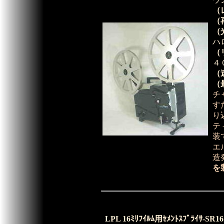
（
（
（
ハ
（
４
（
（
チ
す
り
テ
装
エ
造
を
LPL 16ﾐﾘﾌｲﾙﾑ用ｾﾒﾝﾄｽﾌﾟﾗ