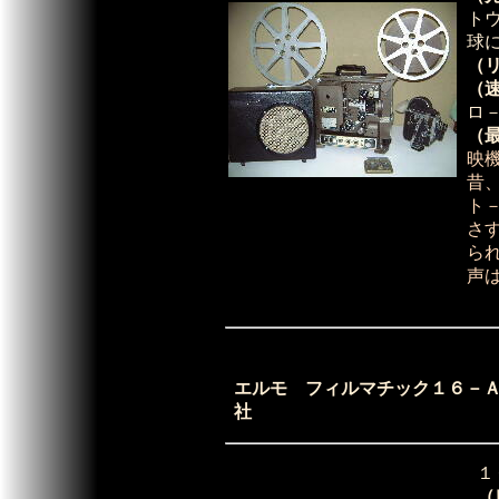
ト
球
（
（
ロ
（
映
昔
ト
さ
ら
声
エルモ フィルマチック１６
社
１
（