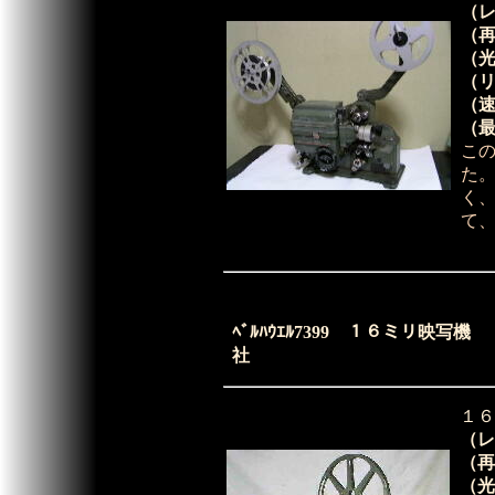
（
（
（
（
（
（
こ
た
く
て
ﾍﾞﾙﾊｳｴﾙ7399 １６ミリ
社
１６
（レ
（再
（光