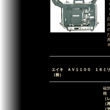
エイキ ＡＶ１１００ １６ミ
（株）
磁
機
（
（
（