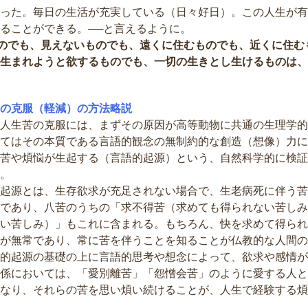
った。毎日の生活が充実している（日々好日）。この人生が有
ることができる。──と言えるように。
ものでも、見えないものでも、遠くに住むものでも、近くに住む
生まれようと欲するものでも、一切の生きとし生けるものは、
の克服（軽減）の方法略説
人生苦の克服には、まずその原因が高等動物に共通の生理学的
てはその本質である言語的観念の無制約的な創造（想像）力に
苦や煩悩が生起する（言語的起源）という、自然科学的に検証
。
起源とは、生存欲求が充足されない場合で、生老病死に伴う苦
であり、八苦のうちの「求不得苦（求めても得られない苦しみ
い苦しみ）」もこれに含まれる。もちろん、快を求めて得られ
が無常であり、常に苦を伴うことを知ることが仏教的な人間の
的起源の基礎の上に言語的思考や想念によって、欲求や感情が
係においては、「愛別離苦」「怨憎会苦」のように愛する人と
なり、それらの苦を思い煩い続けることが、人生で経験する煩