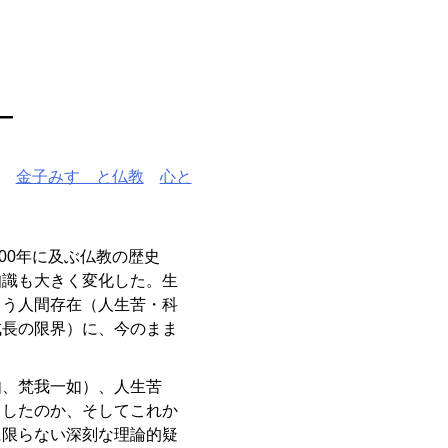
─
金子みすゞと仏教
心と
00年に及ぶ仏教の歴史
知識も大きく変化した。生
ろう人間存在（人生苦・科
成長の限界）に、今のまま
、梵我一如）、人生苦
らしたのか、そしてこれか
に限らない深刻な理論的疑