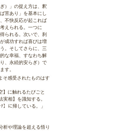
ぎ）」の捉え方は、釈
ば苦あり」を基本にし
、不快反応が起これば
考えられる。一つに
得られる。次いで、刹
が成功すれば喜びは増
う。そしてさらに、三
的な幸福、すなわち解
り、永続的安らぎ）で
ます。
およそ感受されたものはす
空】に触れるたびごと
法実相】を識知する。
ｰﾅ】に帰している。」
分析や理論を超える悟り