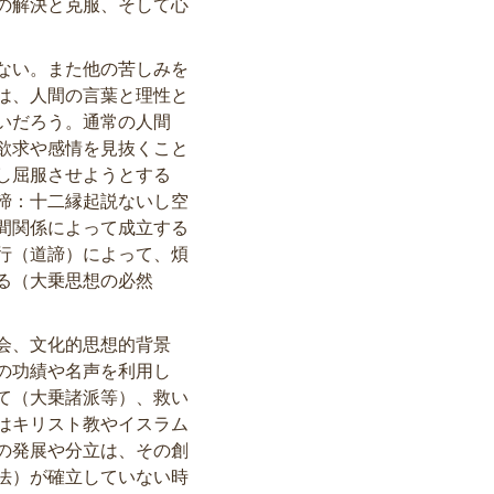
の解決と克服、そして心
ない。また他の苦しみを
は、人間の言葉と理性と
いだろう。通常の人間
欲求や感情を見抜くこと
し屈服させようとする
諦：十二縁起説ないし空
間関係によって成立する
行（道諦）によって、煩
る（大乗思想の必然
会、文化的思想的背景
の功績や名声を利用し
て（大乗諸派等）、救い
はキリスト教やイスラム
の発展や分立は、その創
法）が確立していない時