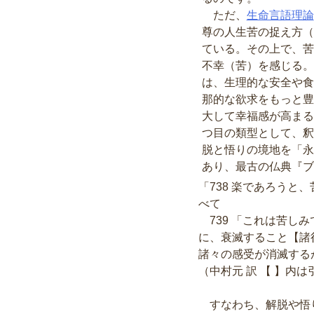
ただ、
生命言語理論
尊の人生苦の捉え方（
ている。その上で、苦
不幸（苦）を感じる。
は、生理的な安全や食
那的な欲求をもっと豊
大して幸福感が高まる
つ目の類型として、釈
脱と悟りの境地を「永
あり、最古の仏典『ブ
「738 楽であろう
べて
739 「これは苦し
に、衰滅すること【諸
諸々の感受が消滅する
（中村元 訳 【 】内
すなわち、解脱や悟り