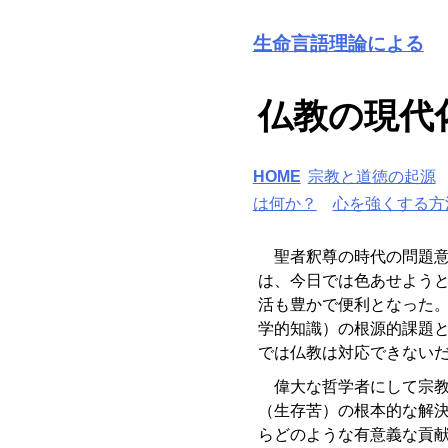
生命言語理論による
仏教の現代
HOME
宗教と道徳の起源
は何か？
心を強くする方
聖者釈尊の時代の問題意
は、今日では色あせよう
活も豊かで便利となった
学的知識）の根源的課題
では仏教は対応できない
偉大な哲学者にして宗教
（生存苦）の根本的な解
らどのような有意義な貢