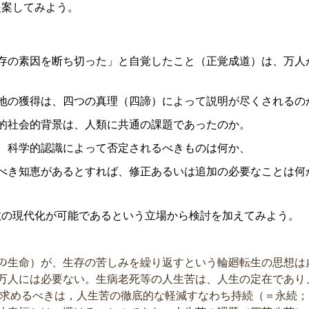
提案してみよう。
存の素因を断ち切った」と自覚したこと（正覚成道）は、万人
地の獲得は、四つの真理（四諦）によって説明が尽くされるの
的社会的背景は、人類に共通の課題であったのか。
、科学的認識によって否定されるべきものは何か、
べき知恵があるとすれば、修正あるいは追加の必要なことは何
教の現代化が可能であるという立場から検討を加えてみよう。
すべての生命）が、生存の苦しみを繰り返すという輪廻転生の思想
万人には必要ない。生病老死等の人生苦は、人生の定在であり
の求めるべきは，人生苦の徹底的な軽減すなわち持続（＝永続