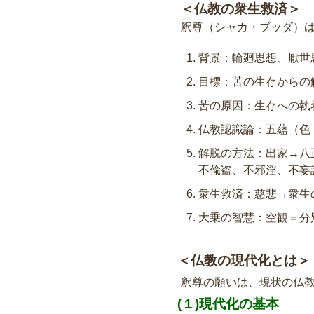
＜仏教の衆生救済＞
釈尊（シャカ・ブッダ）
背景：輪廻思想、厭世
目標：苦の生存からの
苦の原因：生存へ
仏教認識論：五蘊（色
解脱の方法：出家→
不偸盗、不邪淫、不妄
衆生救済：慈悲→衆生
大乗の智慧：空観＝分
＜仏教の現代化とは＞
釈尊の願いは、現状の仏
(１)現代化の基本