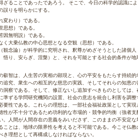
得ざることであったであろう。 そこで、今日の科学的認識に
の誤りを明らかにする。
れ変わり）である。
世思想）である。
苦因無明説）である。
なく大乗仏教の中心思想となる空観（思想）である。
（観念論）が科学的に究明され、釈尊がめざそうとした諸個人
、悟り、安らぎ、涅槃）と、それを可能とする社会的条件が地
の叡智は、人生苦の実相の顕現と、心の平安をもたらす持続的
の追究、衆生への相互的な慈悲の実践、そしてそれらの知恵の
の洞察である。そして、修正ないし追加すべきものとしては、
に準ずる学問研究機関の設置、社会の意志を統合し利害を調整
必要性である。これらの理想は、一部社会福祉政策として実現
徳性が不十分であるため功利的な市場的・競争的均衡（強者支
い。人間が人間存在の意義をみいださず、このままの不安定な
ることは、地球の限界性を考えると不可能である。今こそ仏教
べき理想として再構成しなければならない。