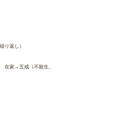
繰り返し）
在家→五戒（不殺生、