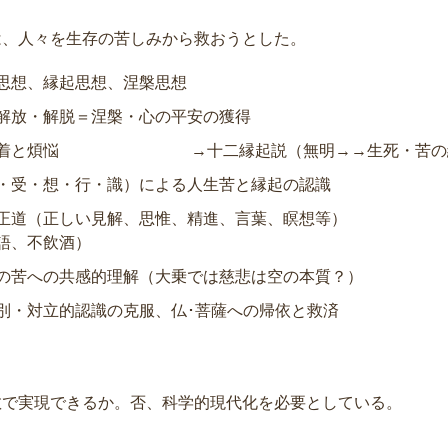
は、人々を生存の苦しみから救おうとした。
思想、縁起思想、涅槃思想
解放・解脱＝涅槃・心の平安の獲得
の執着と煩悩 →十二縁起説（無明→→生死・苦の
・受・想・行・識）による人生苦と縁起の認識
八正道（正しい見解、思惟、精進、言葉、瞑想等） 
語、不飲酒）
の苦への共感的理解（大乗では慈悲は空の本質？）
別・対立的認識の克服、仏･菩薩への帰依と救済
教で実現できるか。否、科学的現代化を必要としている。