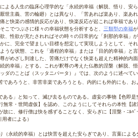
による人生の臨床心理学的な「永続的幸福（解脱、悟り、安ら
厭世主義、苦の輪廻）とは異なり、「苦あれば楽あり、楽あれ
痛と快楽の感情的反応があり、快楽反応が起これば幸福であり
そこでつぶさに様々の幸福状態を分析すると、
三類型の幸福
が
欲、性欲が充たされればその時々の日常的な「刹那的幸福」が
かに、完全で望ましい目標を想定して実現しようとして、それ
ような状態、これを「過程的幸福」または「目的的幸福」と言
尊がめざし到達した、苦痛だけでなく快楽も超えた精神的内面
続的幸福」とする。これが釈尊の考えた仏教的涅槃（解脱、悟
ッダのことば（スッタニパータ）』では、次のように述べてい
と、苦であろうと、非苦非楽であろうとも、内的にも外的にも、
みである」と知って、滅び去るものである。虚妄の事物【色即是
行無常・世間虚仮】を認め、このようにしてそれらの本性【諸
が故に、修行僧は快を感ずることなく、安らぎに【涅槃・ﾆﾙﾊﾞ
は引用者による）
（永続的幸福）とは快苦を超えた安らぎであり、言葉による