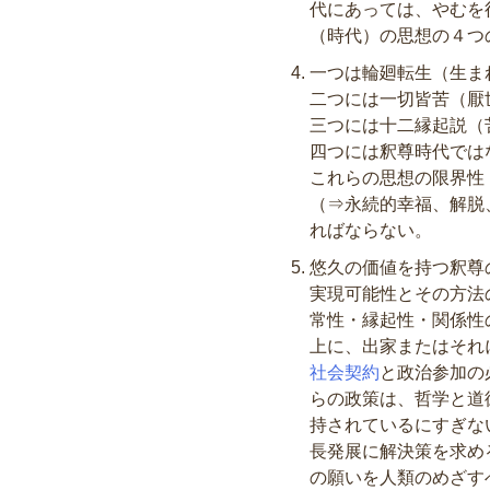
代にあっては、やむを
（時代）の思想の４つ
一つは輪廻転生（生ま
二つには一切皆苦（厭
三つには十二縁起説（
四つには釈尊時代では
これらの思想の限界性
（⇒永続的幸福、解脱
ればならない。
悠久の価値を持つ釈尊
実現可能性とその方法
常性・縁起性・関係性
上に、出家またはそれ
社会契約
と政治参加の
らの政策は、哲学と道
持されているにすぎな
長発展に解決策を求め
の願いを人類のめざす