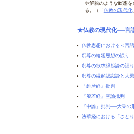
や解脱のような瞑想を
る。（「
仏教の現代化
★仏教の現代化──言
仏教思想における＜言
釈尊の輪廻思想の誤り
釈尊の欲求縁起論の誤
釈尊の縁起認識論と大
『維摩経』批判
『般若経』空論批判
『中論』批判──大乗の
法華経における「さと