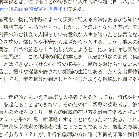
的幸福とは、避けることのできない人生苦の課題（四苦八苦）
最小限の経済的安定
と
世界平和
である。
る死を、物質的手段によって安楽に迎える方法はあるかも知れ
（功利主義）もあるだろう。しかし、そのような生き方だけで
利害の絡む社会で人間らしい有意義な人生を送ったとは言えな
心を求め、憎しみや不安から遠ざかろうとする。しかし他人の
間は、自己の意志を正当化し拡大しようと、他人を排斥し支配
・性悪説）。この人間の利己的本性を、仏教的縁起の洞察（集
ことはできない（社会心理学の必要）。摩擦を避けられない人
活は、悟りや涅槃を許さない煩悩の生活である。たとえ出家修
としても、聖者釈尊が到達したと信じたような解脱は困難であ
り、奇跡的ともいえる高潔な人格者であるとしても、時代や社
）を超えることはできない。そのために、釈尊の後継者は、彼
様々の分派をつくり、自らの解脱の在り方を最善であると説い
対立（小乗の排斥＝維摩経）することになったのである。これ
思想家や宗教家の後継者に起こったことであった。後世の教義
とであろう（？）が、科学的認識の方法論（客観的知識の獲得