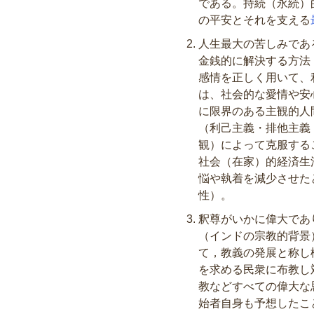
である。持続（永続）
の平安とそれを支える
人生最大の苦しみであ
金銭的に解決する方法
感情を正しく用いて、
は、社会的な愛情や安
に限界のある主観的人
（利己主義・排他主義
観）によって克服する
社会（在家）的経済生
悩や執着を減少させた
性）。
釈尊がいかに偉大であ
（インドの宗教的背景
て，教義の発展と称し
を求める民衆に布教し
教などすべての偉大な
始者自身も予想したこ