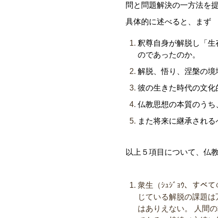
問と問題解決の一方法を
具体的に述べると、まず
釈尊自身が解脱し「生
のであったのか。
解脱、悟り、涅槃の境
彼の生きた時代の文化
仏教思想の本質のうち
また将来に継承される
以上５項目について、仏
衆生（ｼｭｼﾞｮｳ、
じている解脱の課題は
はありえない。 人間