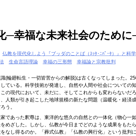
化
─幸福な未来社会のために
仏教を現代化しよう
『ブッダのことば（ｽｯﾀ･ﾆﾊﾟｰﾀ）』と科学
法
生命言語理論
幸福の三形態
幸福論と宗教批判
識(輪廻転生・一切皆苦からの解脱)は古くなってしまった。25
としている。科学技術が発達し、自然や人間や社会についての
。この現代において、未だに、そしてこれからも変わらないだ
と、人類が引き起こした地球規模の新たな問題（温暖化・経済
だろう。
家であった釈尊は、東洋的な悠久の自然との一体化（物心一如
決をめざした。しかし、仏教が今日までどのような成果をもた
献をなし得るのか。「葬式仏教」「仏教の興行化」という批判