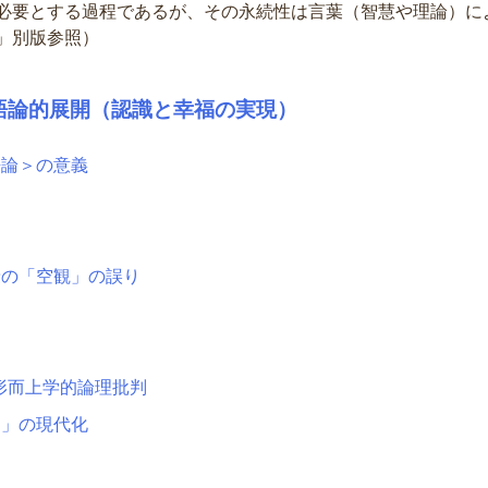
必要とする過程であるが、その永続性は言葉（智慧や理論）に
」別版参照）
語論的展開（認識と幸福の実現）
語論＞の意義
り
乗の「空観」の誤り
形而上学的論理批判
り」の現代化