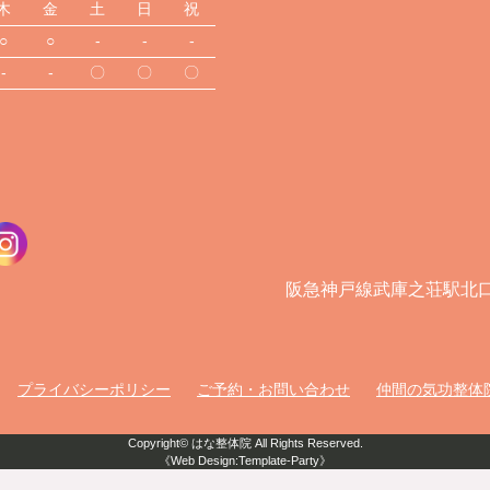
木
金
土
日
祝
○
○
-
-
-
-
-
〇
〇
〇
阪急神戸線武庫之荘駅北
プライバシーポリシー
ご予約・お問い合わせ
仲間の気功整体
Copyright©
はな整体院
All Rights Reserved.
《Web Design:Template-Party》