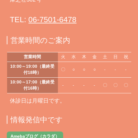
TEL:
06-7501-6478
営業時間のご案内
営業時間
火
水
木
金
土
日
祝
10:00～19:00（最終受
〇
○
○
○
-
-
-
付18時）
10:00～17:00（最終受
-
-
-
-
〇
〇
〇
付16時）
休診日は月曜日です。
情報発信中です
Amebaブログ（カラダ）