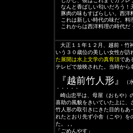
しかし、彼はこれまでカツレツ
なんと香ばしい匂いだろう！天
豚肉の味もすばらしい。西洋料
これは新しい時代の味だ。料理
これからは西洋料理の時代だ
大正１１年１２月、越前・竹
いう３０歳位の美しい
女性が訪
た展開は水上文学の真骨頂
であ
テレビで放映された。
当時から
『
越前竹人形
』
（
・・・・・
崎山忠平は、母屋（おもや）
喜助の風貌をきいていた上に、
竹人形の取引きにきた目的もあ
れたとおり先ず小舎（こや）を
た。 , ,
「ごめんやす」