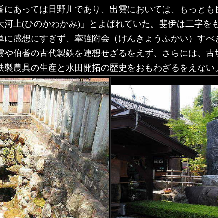
耆にあっては日野川であり、出雲においては、もっとも
大河上(ひのかわかみ)」とよばれていた。斐伊は二字を
単に感想にすぎず、牽強附会（けんきょうふかい）すべ
雲や伯耆の古代製鉄を連想せざるをえず、さらには、古
鉄製農具の生産と水田開拓の歴史をおもわざるをえない