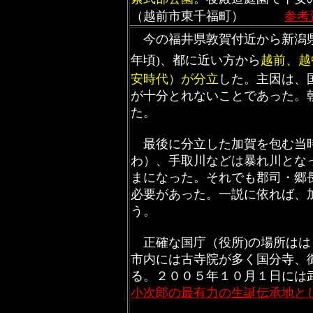
（越前市東千福町）
参考
今の福井県敦賀付近から新潟県
年頃)、
都に近い方から
越前、越
安時代）が分立
した。主因は、
が十分とれないことであった。
た。
最後に分立した加賀を包む当時
わ）、手取川などは暴れ川とな
まになった。それでも郡司・郷
必要があった。一説に依れば、
う。
正確な国庁（役所)の場所はは
市内には古寺院が多く国分寺、
る。２００５年１０月１日には
小次郎の最有力の生誕伝承地と