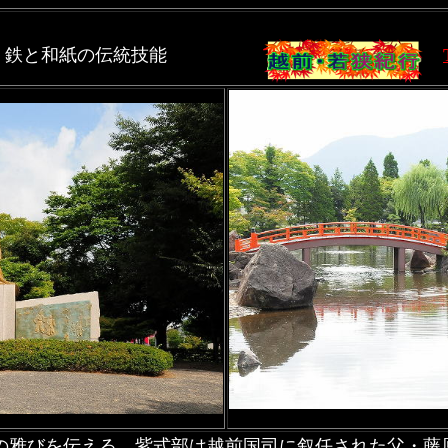
く鉄と和紙の伝統技能
の雅びを伝える。紫式部は越前国司に叙任された父・藤