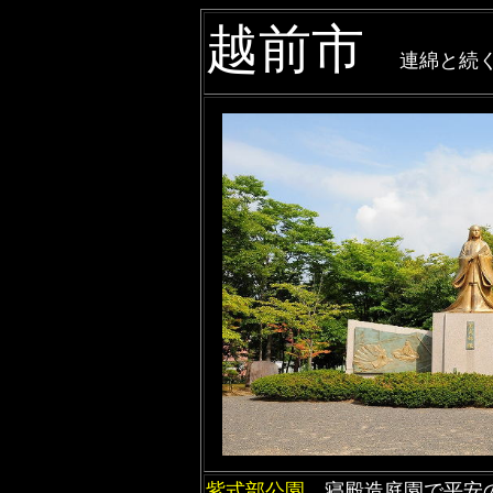
越前市
連綿と続
紫式部公園
。寝殿造庭園で平安