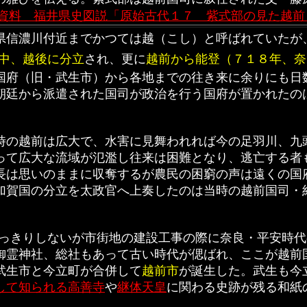
資料 福井県史図説「原始古代１７ 紫式部の見た越前
信濃川付近までかつては越（こし）と呼ばれていたが
中、越後に分立
され、更に
越前から能登（７１８年、奈
国府（旧
・武生市）から各地までの往き来に余りにも日
朝廷から派遣された
国司が政治を行う国府が置かれた
の
の越前は広大で、水害に見舞われれば今の足羽川、九
って広大な流域が氾濫し往来は困難となり、逃亡する者
長は思いのままに収奪するが農民の困窮の声は遠くの国
加賀国の分立を太政官へ上奏したのは当時の越前国司・
っきりしないが市街地の建設工事の際に奈良・平安時代
御霊神社、総社もあって古い時代が偲ばれ、ここが越前
武生市と今立町が合併して
越前市
が誕生した。武生も今
して知られる高善寺
や
継体天皇
に関わる史跡が残る和紙