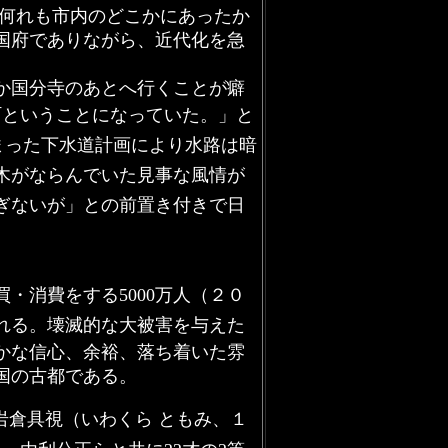
何れも市内のどこかにあったか
国府でありながら、近代化を急
か国分寺のあとへ行くことが癖
町ということになっていた。
」と
始まった下水道計画により水路は暗
木がならんでいた見事な風情が
ぎないが」との前置き付きで日
・消費をする5000万人（２０
れる。
壊滅的な大被害を与えた
かな信心、余裕、落ち着いた雰
国の古都である。
岩倉具視（いわくら ともみ、１