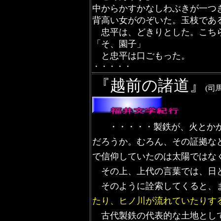
中からかすかなしわぶきが一つ
背高い女がのぞいた。玉枝であ
忠平は、どきりとした。こちら
「そ、園子」
と忠平は口ごもった。
・・・・・
『
越前の諸道
』
(司
・・・・・製鉄が、火とかか
だろうか。むろん、その証拠な
で信仰していたのは太陽ではな
その上、上代の言葉では、日と
そのように詮索してくると、ま
たり、ヒノ川が流れていたりす
古代製鉄の代表的な土地として