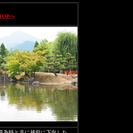
TOPへ
原為時と共に越前に下向した。