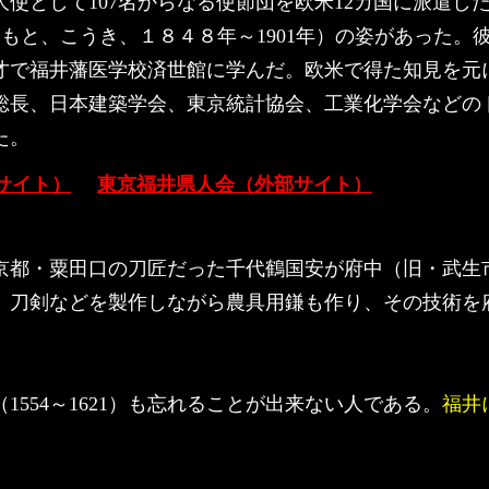
大使として107名からなる使節団を欧米12カ国に派遣し
ろもと、こうき、１８４８年～1901年）の姿があった。
で福井藩医学校済世館に学んだ。欧米で得た知見を元に
総長、日本建築学会、東京統計協会、工業化学会などの
た。
サイト）
東京福井県人会（外部サイト）
京都・粟田口の刀匠だった千代鶴国安が府中（旧・武生
、刀剣などを製作しながら農具用鎌も作り、その技術を
（1554～1621）も忘れることが出来ない人である。
福井