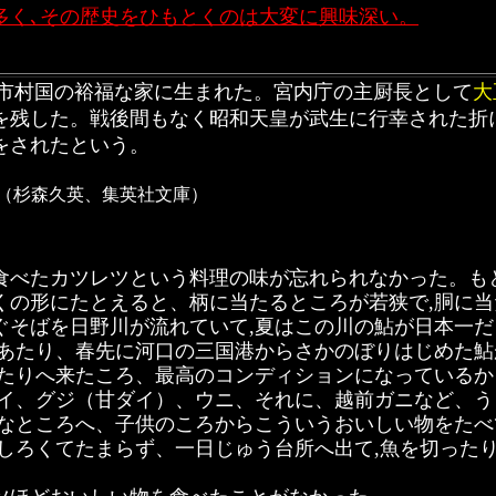
多く､その歴史をひもとくのは大変に興味深い。
は越前市村国の裕福な家に生まれた。宮内庁の主厨長として
大
を残した。戦後間もなく昭和天皇が武生に行幸された折
をされたという。
（杉森久英、集英社文庫）
食べたカツレツという料理の味が忘れられなかった。も
くの形にたとえると、柄に当たるところが若狭で,胴に
ぐそばを日野川が流れていて,夏はこの川の鮎が日本一だ
にあたり、春先に河口の三国港からさかのぼりはじめた鮎
あたりへ来たころ、最高のコンディションになっている
ダイ、グジ（甘ダイ）、ウニ、それに、越前ガニなど、
盛なところへ、子供のころからこういうおいしい物をた
しろくてたまらず、一日じゅう台所へ出て,魚を切った
。