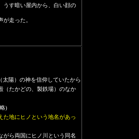
、うす暗い屋内から、白い顔の
声が走った。
（太陽）の神を信仰していたから
殿（たかどの、製鉄場）のなか
略)
えた地にヒノという地名があっ
ながら両国にヒノ川という同名