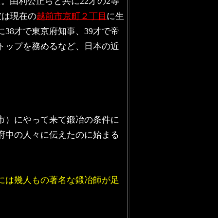
た。由利公正らと共に22才の2等
彼は現在の
越前市京町２丁目
に生
38才で東京府知事、39才で帝
トップを務めるなど、日本の近
市）にやって来て鍛冶の条件に
府中の人々に伝えたのに始まる
には幾人もの著名な鍛冶師が足