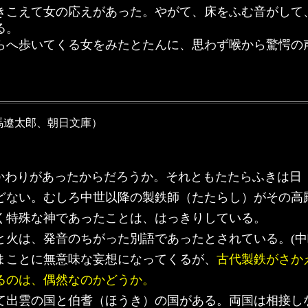
きこえて女の応えがあった。やがて、床をふむ音がして
る。
へ歩いてくる女をみたとたんに、思わず喉から驚愕の
馬遼太郎、朝日文庫）
わりがあったからだろうか。それともたたらふきは日
どない。むしろ中世以降の製鉄師（たたらし）がその高
く特殊な神であったことは、はっきりしている。
火は、発音のちがった別語であったとされている。(中
ことに無意味な妄想になってくるが、
古代製鉄がさか
るのは、偶然なのかどうか。
出雲の国と伯耆（ほうき）の国がある。両国は相接し