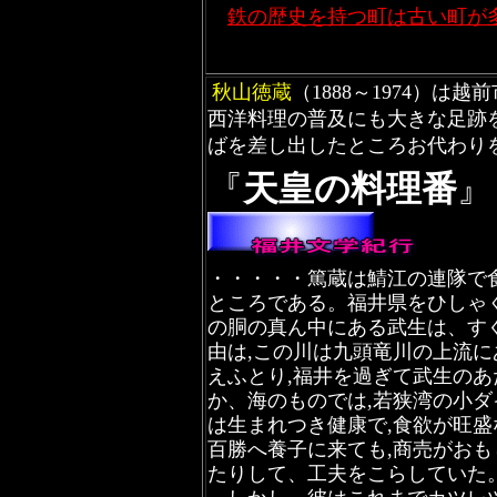
鉄の歴史を持つ町は古い町が
秋山徳蔵
（1888～1974）
西洋料理の普及にも大きな足跡
ばを差し出したところお代わり
『
天皇の料理番
』
・・・・・篤蔵は鯖江の連隊で
ところである。福井県をひしゃ
の胴の真ん中にある武生は、す
由は,この川は九頭竜川の上流
えふとり,福井を過ぎて武生の
か、海のものでは,若狭湾の小
は生まれつき健康で,食欲が旺
百勝へ養子に来ても,商売がおも
たりして、工夫をこらしていた