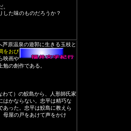
だ。
りした味のものだろうか？
へ芦原温泉の遊郭に生きる玉枝と
調をおび
ら映画や
上勉の創作である。
なわて）の鮫島から、人形師氏家
にはかならない。忠平は精巧な
であった。忠平は鮫島に教えら
、母屋の戸をあけて声をかけ