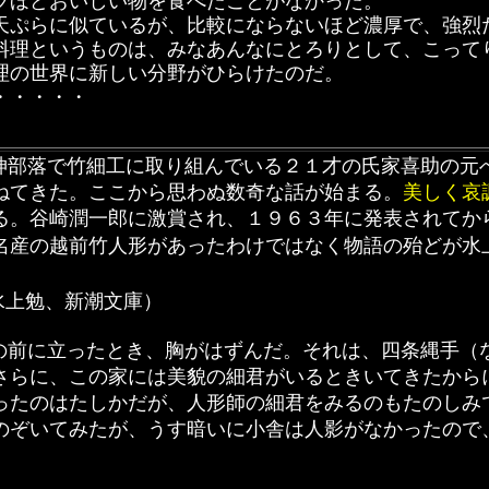
ほどおいしい物を食べたことがなかった。
ぷらに似ているが、比較にならないほど濃厚で、強烈
理というものは、みなあんなにとろりとして、こって
の世界に新しい分野がひらけたのだ。
・・・・・
神部落で竹細工に取り組んでいる２１才の氏家喜助の元
ねてきた。ここから思わぬ数奇な話が始まる。
美しく哀
る。谷崎潤一郎に激賞され、１９６３年に発表されてか
名産の越前竹人形があったわけではなく物語の殆どが水
水上勉、新潮文庫）
の前に立ったとき、胸がはずんだ。それは、四条縄手（
さらに、この家には美貌の細君がいるときいてきたから
ったのはたしかだが、人形師の細君をみるのもたのしみ
のぞいてみたが、うす暗いに小舎は人影がなかったので