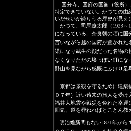
国分寺、国府の国衙（役所）、
特定できていない。かつての由
いだせいか誇りうる歴史が見え
かつて、司馬遼太郎（1923～1
になっている。奈良朝の頃に国
言いながら越の国府が置かれた名
渠になり武生の顔だった名物の
なくなりただの埃っぽい町にな
野山を見ながら感慨にふけり足
京都は景観を守るために建築物の
０７年）近い遠来の旅人を受け
福井大地震や戦災を免れた幸運
囲気、道を尋ねればとことん教
明治維新間もない1871年か