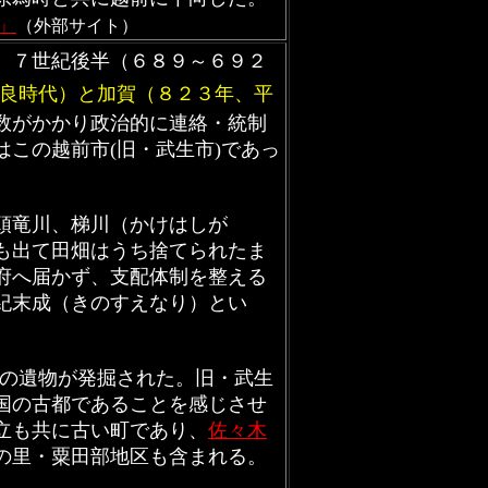
」
（外部サイト）
、７世紀後半（６８９～６９２
良時代）と加賀（８２３年、平
数がかかり政治的に連絡・統制
はこの越前市(旧・武生市)であっ
頭竜川、梯川（かけはしが
も出て田畑はうち捨てられたま
府へ届かず、支配体制を整える
紀末成（きのすえなり）とい
の遺物が発掘された。旧・武生
国の古都であることを感じさせ
立も共に古い町であり、
佐々木
の里・粟田部地区も含まれる。