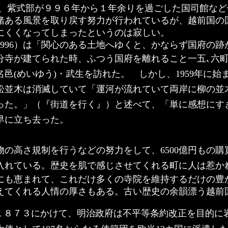
紫式部が９９６年から１年余りを過ごした国司館など
緒ある風景を取り戻す努力が行われているが、越前国の
にくくなってしまったというのは寂しい。
996）は「
関心のある土地へゆくと、かならず国府の跡
分寺が建てられた時、ふつう国府を離れること一五､六
邑(めいゆう)・武生を訪れた。 しかし、1959年に
松並木は消滅していて「運河が流れていて両岸に柳の並
った。」（『街道を行く』）と述べて、「単に感想にす
早に立ち去った。
高さ規制を行うなどの努力をして、6500億円もの購買
入れている。歴史を肌で感じさせてくれる町に人は惹か
にも恵まれて、これだけ多くの寺院を維持するだけの豊
えてくれる人情の厚さもある。古い歴史の余韻漂う越前
ら１８７３にかけて、明治政府は不平等条約改正を目的に