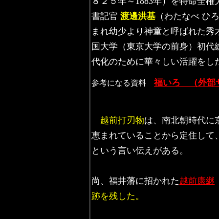
８２５年～1883年）を特命全権
書記官
渡邊洪基
（わたなべ ひ
まれ幼少より神童と呼ばれた秀才
国大学（東京大学の前身）初代
代化のために華々しい活躍をし
福いろ （外部
参考になる資料
越前打刃物
は、南北朝時代に
恵まれていることから定住して
という言い伝えがある。
尚、
福井藩に招かれた
越前康継
跡を残した。