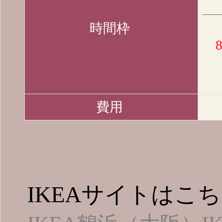
時間枠
8
・14
・16
費用
IKEAサイトはこ