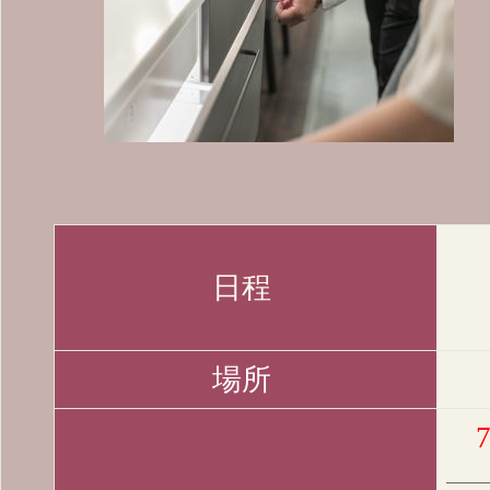
日程
場所
7
・14