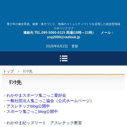
安原スポーツクラブ
青少年の健全育成、健康・体力づくり、地域のコミュニティづくりを目指した総合型地域
スポーツクラブ
連絡先 TEL.090-5060-0115 馬場(18時～21時） メール：
ysp2009@outlook.jp
2026年8月2日 更新
トップ
›
ﾘﾝｸ先
ﾘﾝｸ先
・
わかやまスポーツ鬼ごっこ愛好会
・
一般社団法人鬼ごっこ協会（公式ホームページ）
・
アスレチックblog公開中
・
スポーツ鬼ごっこblog公開中
・
わかやま紀ッズリート アスレチック教室