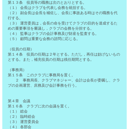
第１３条 役員等の職務は次のとおりとする。
（１） 会長はクラブを代表し会務を統括する。
（２） 副会長は会長を補佐し、会長に事故ある時はその職務を代
行する。
（３） 運営委員は，会長の命を受けてクラブの目的を達成するた
めの重要事項を審議し，クラブの会務を分担する。
（４） 監事はクラブの会計事務及び財産を監査する。
（５） 顧問は重要な会務の諮問に応じる。
（役員の任期）
第１４条 役員の任期は２年とする。ただし，再任は妨げないもの
とする。また，補充役員の任期は残任期間とする。
（事務局）
第１５条 このクラブに事務局を置く。
２ 事務局長、クラブマネジャー、会計は会長が委嘱し、クラ
ブの企画運営、庶務及び会計事務を行う。
第４章 会議
第１６条 クラブに次の会議を置く。
（１） 総会
（２） 臨時総会
（３） 運営委員会
（４） 各部会