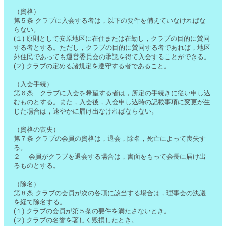
（資格）
第５条 クラブに入会する者は，以下の要件を備えていなければな
らない。
(１) 原則として安原地区に在住または在勤し，クラブの目的に賛同
する者とする。ただし，クラブの目的に賛同する者であれば，地区
外住民であっても運営委員会の承認を得て入会することができる。
(２) クラブの定める諸規定を遵守する者であること。
（入会手続）
第６条 クラブに入会を希望する者は，所定の手続きに従い申し込
むものとする。また，入会後，入会申し込時の記載事項に変更が生
じた場合は，速やかに届け出なければならない。
（資格の喪失）
第７条 クラブの会員の資格は，退会，除名，死亡によって喪失す
る。
２ 会員がクラブを退会する場合は，書面をもって会長に届け出
るものとする。
（除名）
第８条 クラブの会員が次の各項に該当する場合は，理事会の決議
を経て除名する。
(１) クラブの会員が第５条の要件を満たさないとき。
(２) クラブの名誉を著しく毀損したとき。