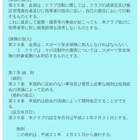
第２５条 会員は，クラブ活動に際しては，クラブの諸規定及び施
設管理責任者並びに指導者の指示に従い，自己の責任において行動
するものとする。
これに違反して盗難・傷害等の事故が起こっても，本クラブ並びに
指導者等に対し損害賠償を請求しないものとする。
(保険の加入)
第２６条 会員は，スポーツ安全保険に加入しなければならない。
２ クラブは，その活動中の傷害については，スポーツ安全保
険の対象範囲のみ対応するものとする。
第７章 細 則
（細則）
第２７条 本規約に定めのない事項及び運営上必要な細則は役員総
会の決議によって定める。
（規約の改正）
第２８条 本規約は総会の決議によって随時改正することができ
る。
（設立年月日）
第２９条 本クラブの設立年月日は平成２１年２月２１日とする。
附則
この規約は，平成２１年 ２月２１日から施行する。