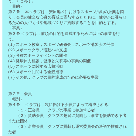
う。）と称す。
（目的）
第２条 本クラブは，安原地区におけるスポーツ活動の振興を図
り，会員の健全な心身の育成に寄与するとともに、健やかに暮らせ
るための人づくりや地域づくりに貢献することを目的とする。
（事業）
第３条 クラブは，前項の目的を達成するために以下の事業を行
う。
(１) スポーツ教室，スポーツ研修会，スポーツ講習会の開催
(２) スポーツクラブ活動への支援
(３) 各種スポーツイベントの開催
(４) 健康体力相談，健康と栄養等の事業の開催
(５) スポーツに関する広報活動
(６) スポーツに関する全般指導
(７) その他，クラブの目的達成のために必要な事業
第２章 会員
（種別）
第４条 クラブは，次に掲げる会員によって構成される。
（１）正会員 クラブの事業に参加する者
（２）賛助会員 クラブの趣旨に賛同し，事業を援助できる者
または団体
（３）名誉会員 クラブに貢献し運営委員会の決議で推薦され
た者