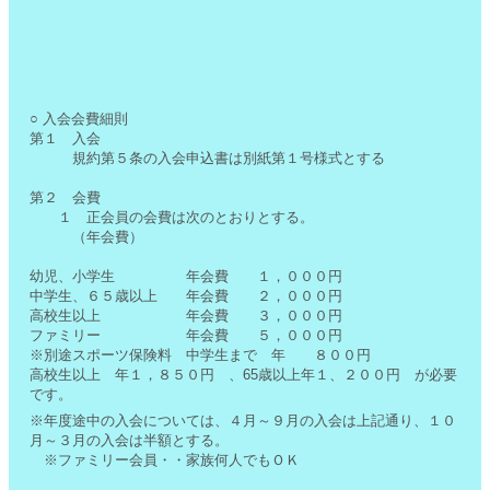
○ 入会会費細則
第１ 入会
規約第５条の入会申込書は別紙第１号様式とする
第２ 会費
１ 正会員の会費は次のとおりとする。
（年会費）
幼児、小学生 年会費 １，０００円
中学生、６５歳以上 年会費 ２，０００円
高校生以上 年会費 ３，０００円
ファミリー 年会費 ５，０００円
※別途スポーツ保険料 中学生まで 年 ８００円
高校生以上 年１，８５０円 、65歳以上年１、２００円 が必要
です。
※年度途中の入会については、４月～９月の入会は上記通り、１０
月～３月の入会は半額とする。
※ファミリー会員・・家族何人でもＯＫ