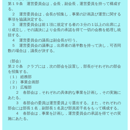
第１９条 運営委員会は，会長，副会長，運営委員を持って構成す
る。
２ 運営委員会は，会長が招集し，事業の計画及び運営に関する
事項を協議決定する。
３ 運営委員会は前１項に規定する者の３分の１以上の出席によ
り成立し，その議決により会長の承認を得て一切の会務を処理し統
括する。
４ 運営委員会の議長は副会長が行う。
５ 運営委員会の議事は，出席者の過半数を持って決し，可否同
数の場合は，議長が決する。
（部会）
第２０条 クラブには，次の部会を設置し，部長がそれぞれの部会
を招集する。
（１） 総務部
（２） 事業企画部
（３） 広報部
２ 各部会は，それぞれの具体的な事業を計画し，その実施に
あたる。
３ 各部会の委員は運営委員より選出する。また，それぞれの
部会には部長１名，副部長１名及び部員若干名をもって構成する。
４ 各部会は，事業を計画し，運営委員会の承認を得てその実
施にあたる。