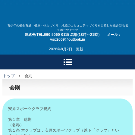
安原スポーツクラブ
青少年の健全育成、健康・体力づくり、地域のコミュニティづくりを目指した総合型地域
スポーツクラブ
連絡先 TEL.090-5060-0115 馬場(18時～21時） メール：
ysp2009@outlook.jp
2026年8月2日 更新
トップ
›
会則
会則
安原スポーツクラブ規約
第１章 総則
（名称）
第１条 本クラブは，安原スポーツクラブ（以下「クラブ」とい