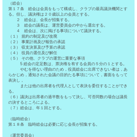
（総会）
第１７条 総会は会員をもって構成し、クラブの最高議決機関とす
る。但し、議決権は２０歳以上の会員とする。
２ 総会は、会長が招集する。
３ 総会の議長は、運営委員会の中から選出する。
４ 総会は、次に掲げる事項について議決する。
（１） 規約の制定及び改廃
（２） 事業計画及び報告の承認
（３） 収支決算及び予算の承認
（４） 役員の選任及び解任
（５） その他、クラブの運営に重要な事項
5 総会の定足数は、票決権を有する会員の５分の１とする。
やむを得ない理由のため，役員総会に出席できない者は，あ
らかじめ，通知された会議の目的たる事項について，書面をもって
表決し，
または他の出席者を代理人として表決を委任することができ
る。
（６）議決は出席者の過半数をもって決し、可否同数の場合は議長
の決するところによる。
（７）総会は、年１回とする。
（臨時総会）
第１８条 臨時総会は必要に応じ会長が招集する。
（運営委員会）