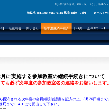
青少年の健全育成、健康・体力づくり、地域のコ
連絡先 TEL.090-5060-0115 馬場(18時～21時） メール：ysp20
2026年8月
会則
活動報告
問い合せ
新年度継続手続き
ﾘﾝｸ先
全体ｽｹｼﾞｭｰﾙ
3月に実施する参加教室の継続手続きについて
ても必ず次年度の参加教室名の連絡をお願いします
配布される次年度の会員継続確認書を記入の上、3月26日頃まで
務局まで
ＦＡＸにて提出して下さい。