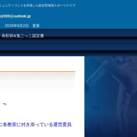
ミュニティづくりを目指した総合型地域スポーツクラブ
09@outlook.jp
2日 更新
表彰状&鬼ごっこ認定書
。~
に各教室に付き添っている運営委員