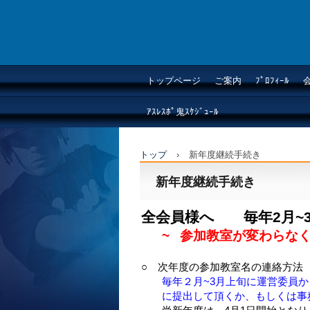
安原スポーツクラブ
トップページ
ご案内
ﾌﾟﾛﾌｨｰﾙ
ｱｽﾚｽﾎﾟ鬼ｽｹｼﾞｭｰﾙ
トップ
›
新年度継続手続き
新年度継続手続き
全会員様へ 毎年2月~
~
参加教室が変わらなく
○ 次年度の参加教室名の連絡方法
毎年２月~3月上旬に運営委員から
に提出して頂くか、もしくは事