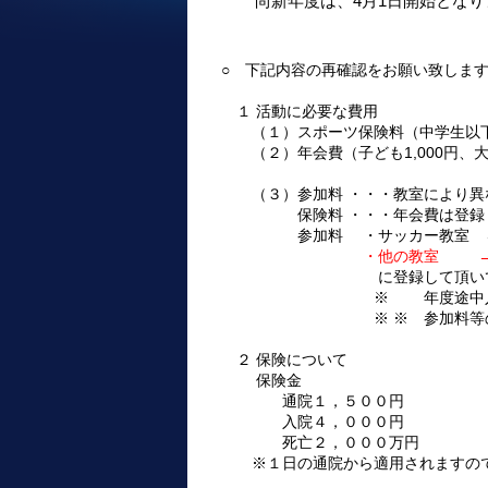
尚新年度は、4月1日開始となり
○ 下記内容の再確認をお願い致しま
１ 活動に必要な費用
（１）スポーツ保険料（中学生以下8
（２）年会費（子ども1,000円、大人
引き落と
（３）参加料 ・・・教室により
保険料 ・・・年会費は
登録
参加料
・サッカー教室
・他の教室 → 4/
に登録して頂い
※ 年度途中入会の方は、入
※ ※ 参加料等の引落日が休
２ 保険について
保険金
通院１，５００円
入院４，０００円
死亡２，０００万円
※１日の通院から適用されますので