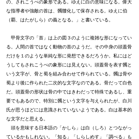
の、されこうべの象形である。ゆえに白の意味になる。偉大
な指導者や強敵の首は、髑髏化して保存される。ゆえに伯
（覇、はたがしら）の義となる。」と書いている。
甲骨文字の「首」は上の図３のように複雑な形になってい
る。人間の首ではなく動物の首のようだ。その中身の頭蓋骨
だけを１のような単純な形に発想できるだろうか。私にはど
うしてもされこうべの象形には見えない。頭蓋骨を表す髑と
いう文字が、骨と蜀を組み合わせて作られている。髑は骨や
蜀より後に作られた二次的な文字なのである。骨だって白色
だ。頭蓋骨の形状は骨の中ではきわだって特殊であるし、重
要でもあるので、特別に髑という文字を与えられたが、白川
氏が思うほどには意識されていないようである。白は基本的
な文字だと思える。
頭を意味する日本語の「かしら」は白（しろ）とつながっ
ているかもしれない。「知る」「しらしめす」「調べる」も