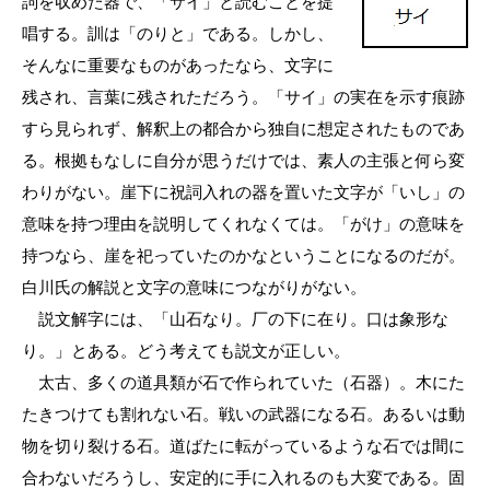
詞を収めた器で、「サイ」と読むことを提
唱する。訓は「のりと」である。しかし、
そんなに重要なものがあったなら、文字に
残され、言葉に残されただろう。「サイ」の実在を示す痕跡
すら見られず、解釈上の都合から独自に想定されたものであ
る。根拠もなしに自分が思うだけでは、素人の主張と何ら変
わりがない。崖下に祝詞入れの器を置いた文字が「いし」の
意味を持つ理由を説明してくれなくては。「がけ」の意味を
持つなら、崖を祀っていたのかなということになるのだが。
白川氏の解説と文字の意味につながりがない。
説文解字には、「山石なり。厂の下に在り。口は象形な
り。」とある。どう考えても説文が正しい。
太古、多くの道具類が石で作られていた（石器）。木にた
たきつけても割れない石。戦いの武器になる石。あるいは動
物を切り裂ける石。道ばたに転がっているような石では間に
合わないだろうし、安定的に手に入れるのも大変である。固