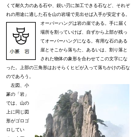
くて耐久力のある石や、鋭い刃に加工できる石など、それぞ
れの用途に適した石を山の岩場で見出せば入手が安定する。
オーバーハングは岩の
崖である。手に届く
場所を割っていけば、自ずから上部が残っ
てオーバーハングになる。有用な石のある
崖とそこから落ちた、あるいは、割り落と
された物体の象形を合わせてこの文字にな
った。上部の三角形はおそらくヒビが入って落ちかけの石な
のであろう。
左図、小
篆の「岩」
では、山の
上に同じ図
形がゴロゴ
ロしてい