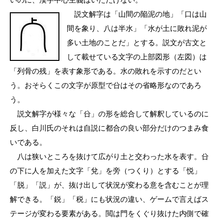
いのに、漢字中心主義はいただけない。
説文解字は「山間の陥泥の地」「口は山
間を象り、八は半水」「水が土に敗れ泥が
多い土地のことだ」とする。説文が古文と
して載せている文字の上部図形（左図）は
「列骨の残」を表す象形である。水の敗れを示すのだとい
う。おそらくこの文字が原型で㕣はその省略形なのであろ
う。
説文解字が様々な「㕣」の形を総合して解釈しているのに
反し、白川氏のそれは自説に都合の良い部分だけのつまみ食
いである。
八は狭いところを抜けて広がり土と交わった水を表す。㕣
の下に人を加えた文字「兌」を旁（つくり）とする「悦」
「脱」「説」が、抜け出して状況が変わる意を含むことが理
解できる。「鋭」「税」にも状況の違い、ゲームで言えばス
テージが変わる要素がある。閲は門をくぐり抜けた内側で確