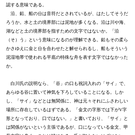
認する意味である。
沿、鉛、船の㕣は音符だとされているが、はたしてそうだ
ろうか。水と土の境界部には泥地が多くなる。沿は川や海、
湖などと土の境界部を指すための文字ではないか。「沿
（そ）う」という意味になるのが理解できる。鉛もその柔ら
かさゆえに金と㕣を合わせたと解せられるし、船もそういう
泥湿地帯で使われる平底の特殊な舟を表す文字ではなかった
か。
白川氏の説明なら、「谷」の口も祝詞入れの「サイ」で、
あらゆる谷に置いて神気を下ろしていることになる。しか
し、「サイ」などとは無関係に、神は元々それにふさわしい
場所に存在しているはずである。「金文の字形では下がV字
形となっており、口ではない。」と書いており、「サイ」と
は関係がないという主張であるが、口になっている金文、甲