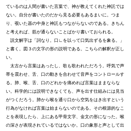
ているのは人間が書いた言葉で、神が教えてくれた神託では
ない。自分が書いたのだから見る必要もあるまいに。つま
り、覗いた器の中身と神託もつながらないのである。きちん
と考えれば、筋が通らないことばかり書いておられる。
説文解字は「詞なり。口∟を以って口気出ずるを象る。」
と書く。図３の文字の形の説明である。こちらの解釈が正し
い。
太古から言葉はあったし、歌も歌われただろう。呼気で声
帯を震わせ、舌、口の動きを合わせて音声をコントロールす
る。肺、喉、舌、口のどれかを痛めれば言葉はままならな
い。科学的には説明できなくても、声を出す仕組みには見当
がつくだろう。肺から喉を通り口から空気をはき出すという
行為がなければ言葉は始まらないのである。その根源的なこ
とを表現したら、上にある甲骨文字、金文の形になった。喉
の深さが表現されているではないか。口の象形と声として出