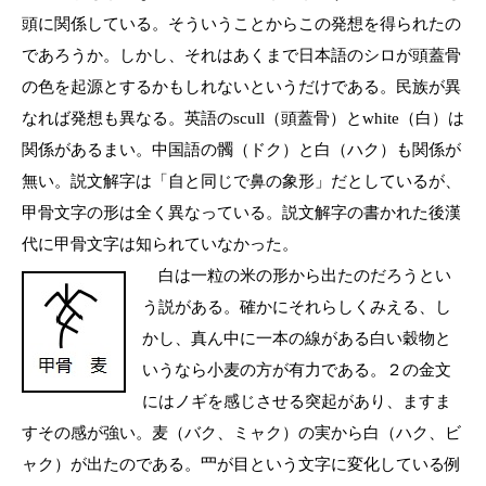
頭に関係している。そういうことからこの発想を得られたの
であろうか。しかし、それはあくまで日本語のシロが頭蓋骨
の色を起源とするかもしれないというだけである。民族が異
なれば発想も異なる。英語のscull（頭蓋骨）とwhite（白）は
関係があるまい。中国語の髑（ドク）と白（ハク）も関係が
無い。説文解字は「自と同じで鼻の象形」だとしているが、
甲骨文字の形は全く異なっている。説文解字の書かれた後漢
代に甲骨文字は知られていなかった。
白は一粒の米の形から出たのだろうとい
う説がある。確かにそれらしくみえる、し
かし、真ん中に一本の線がある白い穀物と
いうなら小麦の方が有力である。２の金文
にはノギを感じさせる突起があり、ますま
すその感が強い。麦（バク、ミャク）の実から白（ハク、ビ
ャク）が出たのである。罒が目という文字に変化している例