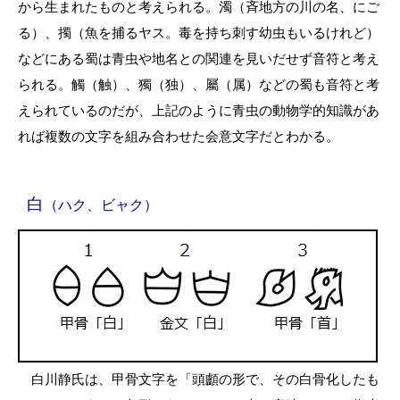
から生まれたものと考えられる。濁（斉地方の川の名、にご
る）、擉（魚を捕るヤス。毒を持ち刺す幼虫もいるけれど）
などにある蜀は青虫や地名との関連を見いだせず音符と考え
られる。觸（触）、獨（独）、屬（属）などの蜀も音符と考
えられているのだが、上記のように青虫の動物学的知識があ
れば複数の文字を組み合わせた会意文字だとわかる。
白
（ハク、ビャク）
白川静氏は、甲骨文字を「頭顱の形で、その白骨化したも