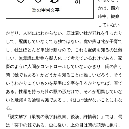
かは、四六
時中、観察
していない
かぎり、人間にはわからない。鹿は若い牡が群れを作ったり
して、配偶していなくても独ではない。虎や熊は牝が子育て
し、牡はほとんど単独行動なので、これも配偶を知るのは難
しい。無意識に動物を擬人化して考えているわけである。家
畜のように人間がコントロールしていないかぎり、氏の言う
蜀（独でもある）かどうかを知ることは難しいだろう。そう
いうわかりにくいものを基準に文字を作るかとなれば、否で
ある。性器を持った牡の獣の形だけで、それが配偶していな
いと飛躍する論理も謎であるし、牝には独がないことにもな
る。
「説文解字（最初の漢字解説書、後漢、許慎著）」では、蜀
は「葵中の蠶である。虫に従い、上の目は蜀の頭形に象り、