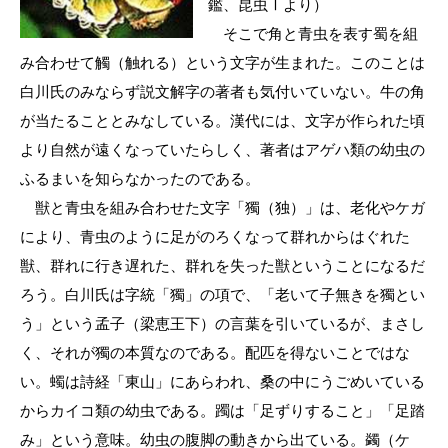
鑑、昆虫Ⅰより）
そこで角と青虫を表す蜀を組
み合わせて觸（触れる）という文字が生まれた。このことは
白川氏のみならず説文解字の著者も気付いていない。牛の角
が当たることとみなしている。漢代には、文字が作られた頃
より自然が遠くなっていたらしく、著者はアゲハ類の幼虫の
ふるまいを知らなかったのである。
獣と青虫を組み合わせた文字「獨（独）」は、老化やケガ
により、青虫のように足がのろくなって群れからはぐれた
獣、群れに行き遅れた、群れを失った獣ということになるだ
ろう。白川氏は字統「獨」の項で、「老いて子無きを獨とい
う」という孟子（梁恵王下）の言葉を引いているが、まさし
く、それが獨の本質なのである。配匹を得ないことではな
い。蠋は詩経「東山」にあらわれ、桑の中にうごめいている
からカイコ類の幼虫である。躅は「足ずりすること」「足踏
み」という意味。幼虫の腹脚の動きから出ている。蠲（ケ