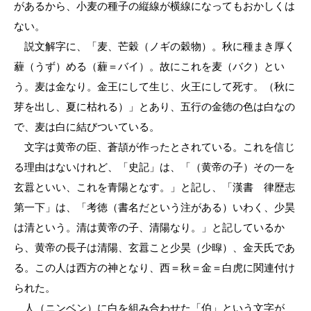
があるから、小麦の種子の縦線が横線になってもおかしくは
ない。
説文解字に、「麦、芒穀（ノギの穀物）。秋に種まき厚く
薶（うず）める（薶＝バイ）。故にこれを麦（バク）とい
う。麦は金なり。金王にして生じ、火王にして死す。（秋に
芽を出し、夏に枯れる）」とあり、五行の金徳の色は白なの
で、麦は白に結びついている。
文字は黄帝の臣、蒼頡が作ったとされている。これを信じ
る理由はないけれど、「史記」は、「（黄帝の子）その一を
玄囂といい、これを青陽となす。」と記し、「漢書 律歴志
第一下」は、「考徳（書名だという注がある）いわく、少昊
は清という。清は黄帝の子、清陽なり。」と記しているか
ら、黄帝の長子は清陽、玄囂こと少昊（少暭）、金天氏であ
る。この人は西方の神となり、西＝秋＝金＝白虎に関連付け
られた。
人（ニンベン）に白を組み合わせた「伯」という文字が