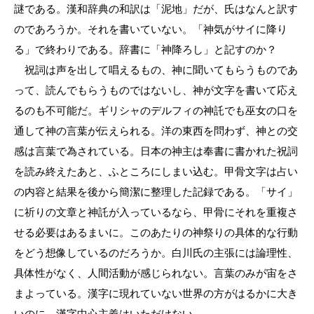
謎である。漢和辞典の和訳は「泥地」だが、氏はなんと訳す
のであろうか。それを書いていない。「神気がサイに降り
る」で終わりである。辞書に「神降ろし」と記すのか？
祝詞は声を出して唱えるもの、神に聞いてもらうものであ
って、読んでもらうものではないし、神が文字を書いて応え
るのも不可能だ。ギリシャのデルフィの神託でも巫女の口を
通して神の言葉が伝えられる。洋の東西を問わず、神との交
感は言葉で為されている。日本の神主は奉書に書かれた祝詞
を読み終えたあと、ふところにしまい込む。甲骨文字は占い
の内容と結果を後から簡潔に整理した記録である。「サイ」
に祈りの文章と神託が入っているなら、甲骨にそれを重複さ
せる必要はあるまいに。このあたりの神祭りの具体的な行動
をどう想像しているのだろうか。白川氏の主張には論理性、
具体性がなく、人間活動が感じられない。言葉のみが宙をさ
まよっている。漢字に現れていない世界の方がはるかに大き