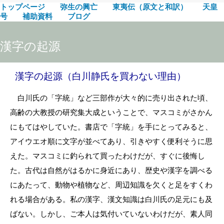
トップページ
弥生の興亡
東夷伝（原文と和訳）
天皇
号
補助資料
ブログ
漢字の起源
漢字の起源（白川静氏を買わない理由）
白川氏の「字統」など三部作が大々的に売り出された頃、
高齢の大教授の研究集大成ということで、マスコミがさかん
にもてはやしていた。書店で「字統」を手にとってみると、
アイウエオ順に文字が並べてあり、引きやすく便利そうに思
えた。マスコミに釣られて買ったわけだが、すぐに後悔し
た。古代は自然がはるかに身近にあり、歴史や漢字を調べる
にあたって、動物や植物など、周辺知識を欠くと足をすくわ
れる場合がある。私の漢字、漢文知識は白川氏の足元にも及
ばない。しかし、ご本人は気付いていないわけだが、素人同