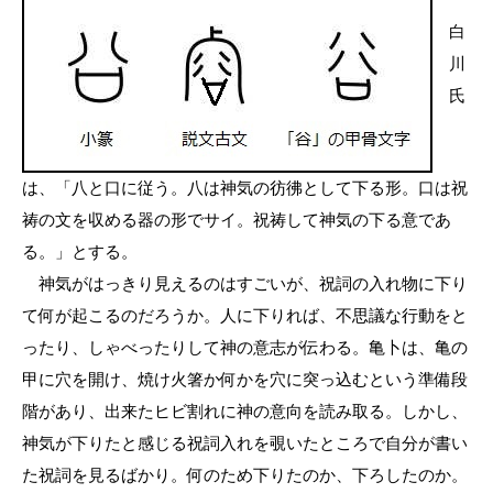
白
川
氏
は、「八と口に従う。八は神気の彷彿として下る形。口は祝
祷の文を収める器の形でサイ。祝祷して神気の下る意であ
る。」とする。
神気がはっきり見えるのはすごいが、祝詞の入れ物に下り
て何が起こるのだろうか。人に下りれば、不思議な行動をと
ったり、しゃべったりして神の意志が伝わる。亀卜は、亀の
甲に穴を開け、焼け火箸か何かを穴に突っ込むという準備段
階があり、出来たヒビ割れに神の意向を読み取る。しかし、
神気が下りたと感じる祝詞入れを覗いたところで自分が書い
た祝詞を見るばかり。何のため下りたのか、下ろしたのか。