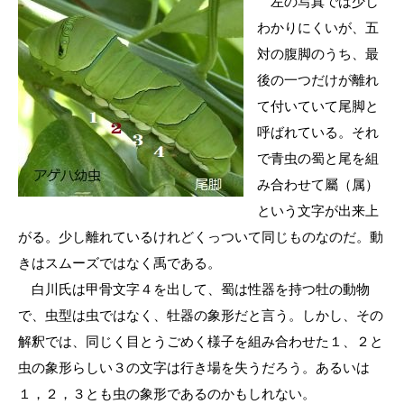
左の写真では少し
わかりにくいが、五
対の腹脚のうち、最
後の一つだけが離れ
て付いていて尾脚と
呼ばれている。それ
で青虫の蜀と尾を組
み合わせて屬（属）
という文字が出来上
がる。少し離れているけれどくっついて同じものなのだ。動
きはスムーズではなく禹である。
白川氏は甲骨文字４を出して、蜀は性器を持つ牡の動物
で、虫型は虫ではなく、牡器の象形だと言う。しかし、その
解釈では、同じく目とうごめく様子を組み合わせた１、２と
虫の象形らしい３の文字は行き場を失うだろう。あるいは
１，２，３とも虫の象形であるのかもしれない。