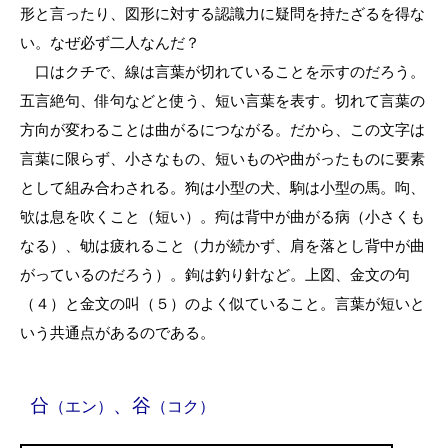
形と言ったり、図形に対する認識力に疑問を持たざるを得な
い。なぜ必ず二人なんだ？
口はクチで、線は言葉が切れていることを示すのだろう。
五言絶句、俳句などと使う、短い言葉を表す。切れて言葉の
方向が変わることは曲がるにつながる。だから、この文字は
言葉に限らず、小さなもの、短いものや曲がったものに要素
として組み合わされる。狗は小型の犬、駒は小型の馬。呴、
欨は息を吹くこと（短い）。痀は背中が曲がる病（小さくも
なる）、劬は疲れること（力が続かず、肩を落とし背中が曲
がっているのだろう）。鉤は釣り針など。上図、金文の句
（４）と金文の叫（５）のよく似ていること。言葉が短いと
いう共通点があるのである。
㕣
、谷
（エン）
（コク）