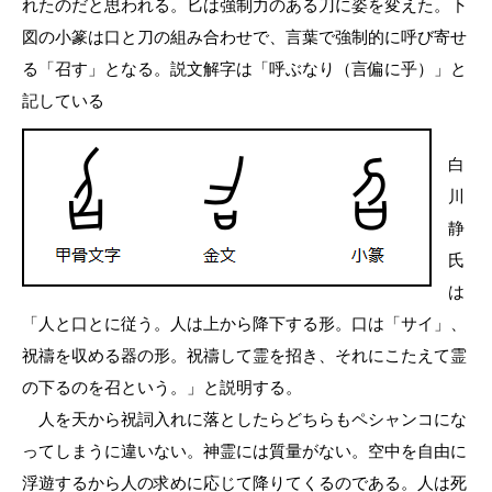
れたのだと思われる。匕は強制力のある刀に姿を変えた。下
図の小篆は口と刀の組み合わせで、言葉で強制的に呼び寄せ
る「召す」となる。説文解字は「呼ぶなり（言偏に乎）」と
記している
白
川
静
氏
は
「人と口とに従う。人は上から降下する形。口は「サイ」、
祝禱を収める器の形。祝禱して霊を招き、それにこたえて霊
の下るのを召という。」と説明する。
人を天から祝詞入れに落としたらどちらもペシャンコにな
ってしまうに違いない。神霊には質量がない。空中を自由に
浮遊するから人の求めに応じて降りてくるのである。人は死