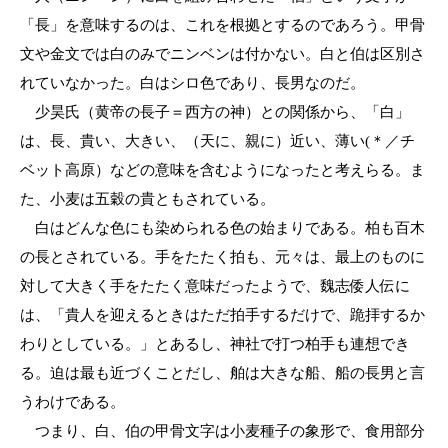
「長」を意味するのは、これを根拠とするのであろう。甲骨
文や金文では白のみでニンベンは付かない。白と伯は区別さ
れていなかった。白はシロ色であり、長男なのだ。
少昊氏（黄帝の長子＝西方の神）との関係から、「白」
は、長、貴い、大きい、（天に、親に）近い、薄い(＊／チ
ベット高原）などの意味を含むようになったと考えらる。ま
た、小麦は五穀の貴ともされている。
白はどんな色にも染められる色の始まりである。柏も百木
の長とされている。手をたたく拍も、元々は、最上のものに
対して大きく手をたたく意味だったようで、魏志倭人伝に
は、「貴人を迎えるときはただ拍手するだけで、跪拝するか
わりとしている。」とあるし、神社で打つ柏手も連想でき
る。迫は最も近づくことだし、舶は大きな船、船の長男と言
うわけである。
つまり、白、伯の甲骨文字は小麦種子の象形で、食用部分