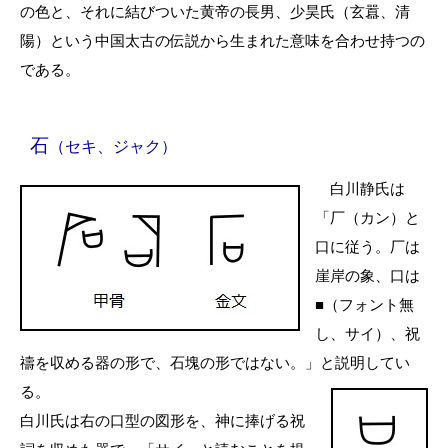
の色と、それに結びついた黄帝の長男、少昊氏（玄囂、清
陽）という中国太古の伝説から生まれた意味を合わせ持つの
である。
石
（セキ、ジャク）
白川静氏は
「厂（カン）と
口に従う。厂は
崖岸の象、口は
■（フォント無
し、サイ）、祝
禱を収める器の形で、石塊の形ではない。」と説明してい
る。
白川氏は右の口型の図形を、神に捧げる祝