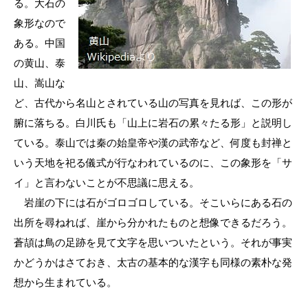
る。大石の
象形なので
ある。中国
の黄山、泰
山、嵩山な
ど、古代から名山とされている山の写真を見れば、この形が
腑に落ちる。白川氏も「山上に岩石の累々たる形」と説明し
ている。泰山では秦の始皇帝や漢の武帝など、何度も封禅と
いう天地を祀る儀式が行なわれているのに、この象形を「サ
イ」と言わないことが不思議に思える。
岩崖の下には石がゴロゴロしている。そこいらにある石の
出所を尋ねれば、崖から分かれたものと想像できるだろう。
蒼頡は鳥の足跡を見て文字を思いついたという。それが事実
かどうかはさておき、太古の基本的な漢字も同様の素朴な発
想から生まれている。