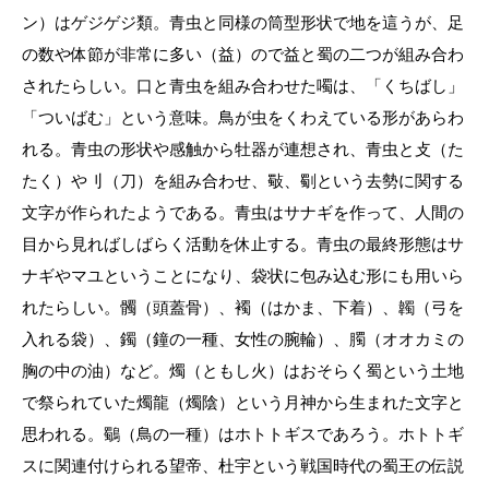
ン）はゲジゲジ類。青虫と同様の筒型形状で地を這うが、足
の数や体節が非常に多い（益）ので益と蜀の二つが組み合わ
されたらしい。口と青虫を組み合わせた噣は、「くちばし」
「ついばむ」という意味。鳥が虫をくわえている形があらわ
れる。青虫の形状や感触から牡器が連想され、青虫と攴（た
たく）や刂（刀）を組み合わせ、斀、劅という去勢に関する
文字が作られたようである。青虫はサナギを作って、人間の
目から見ればしばらく活動を休止する。青虫の最終形態はサ
ナギやマユということになり、袋状に包み込む形にも用いら
れたらしい。髑（頭蓋骨）、襡（はかま、下着）、韣（弓を
入れる袋）、鐲（鐘の一種、女性の腕輪）、臅（オオカミの
胸の中の油）など。燭（ともし火）はおそらく蜀という土地
で祭られていた燭龍（燭陰）という月神から生まれた文字と
思われる。鸀（鳥の一種）はホトトギスであろう。ホトトギ
スに関連付けられる望帝、杜宇という戦国時代の蜀王の伝説