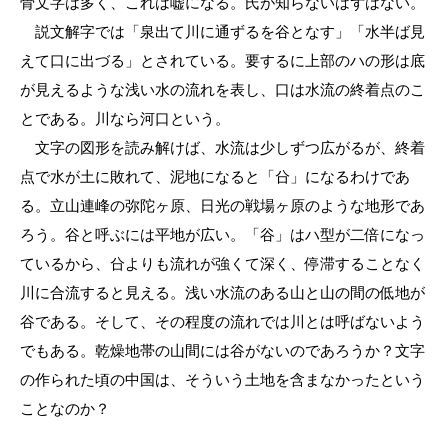
骨文字は多く、これは嘘になる。氏が知らないはずはない。
説文解字では「泉出て川に通ずるを谷となす」「水半ば見
えて口に出づる」とされている。要するに上部のハの形は底
が見えるような浅い水の流れを表し、口は水流の終着点のこ
とである。川なら河口という。
文字の図形を読み解けば、水流は少しずつ広がるが、終着
点で水が土に敗れて、泥地になると「㕣」になるわけであ
る。立山連峰の弥陀ヶ原、日光の戦場ヶ原のような地形であ
ろう。谷と呼ぶには平地が広い。「谷」はハ型が二倍になっ
ているから、㕣よりも流れが強くて深く、停滞することなく
川に合流すると見える。浅い水流のある山と山の間の低地が
谷である。そして、その程度の流れでは川とは呼ばないよう
でもある。乾燥地帯の山間には谷がないのであろうか？文字
の作られた頃の中国は、そういう土地を含まなかったという
ことなのか？