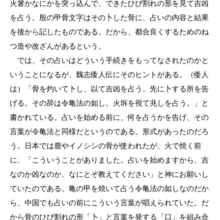
火箸かなにかを突っ込んで、できたひび割れの形を見て吉凶
を占う。殷の甲骨文字はその卜した骨に、占いの内容と結果
を後から記したものである。だから、都合良くするためのね
つ造や改ざんがあるという。
では、その占いはどういう手続きをもってなされたのかと
いうことになるが、魏志倭人伝にそのヒントがある。（倭人
は）「骨を灼いて卜し、以て吉凶を占う。先に卜する所を告
げる。その辞は令亀法の如し。火坼を視て兆しを占う。」と
書かれている。占いを始める前に、何を占うかを告げ、その
言葉が令亀法と同様だというのである。形式があったのだろ
う。日本では鹿やイノシシの骨が使われたが、火で焼く前
に、「こういうことがありました。占いを始めますから、吉
なのか凶なのか、なにとぞ教えてください」と神にお願いし
ていたのである。亀の甲を焼いて占う令亀法の如しなのだか
ら、中国でも占いの前にこういう言葉が唱えられていた。だ
から骨のひび割れの形「卜」と言葉を発する「口」を組み合