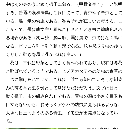
中はその身のうごめく様子に象る。（甲骨文字４）」と説明
する。普通の漢和辞典はこれに従って、青虫やイモ虫として
いる。蝶、蛾の幼虫である。私もそれが正しいと考える。し
たがって、蜀は他文字と組み合わされたとき虫に簡略化され
る場合がある（獨→独、觸→触、屬は属で、虫ではなく禹に
なる。ビッコを引き引き動く形である。蛇や尺取り虫のゆっ
くりした動きを思い浮かべれば良い。）
葵は、古代は野菜としてよく食べられており、現在は冬葵
と呼ばれているようである。ヒメアカタテハの幼虫の食草の
一つに挙げられている。これは、誰でも知っていそうな馴染
みの有る草と虫を例として挙げただけだろう。文字は目と、
動く様子、虫の組み合わせである。青虫の頭は小さく目玉も
目立たないから、おそらくアゲハの幼虫に見られるような、
大きな目玉もようのある青虫、イモ虫が出発点になってい
る。