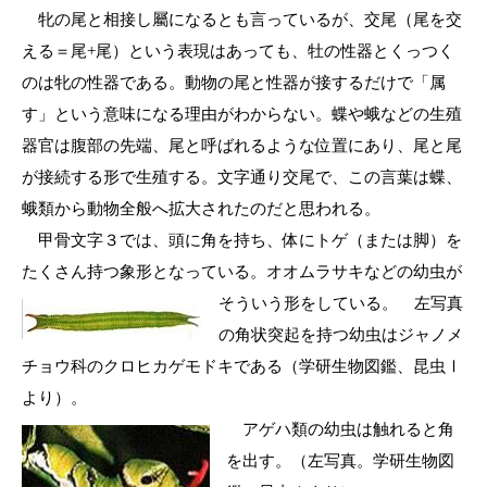
牝の尾と相接し屬になるとも言っているが、交尾（尾を交
える＝尾+尾）という表現はあっても、牡の性器とくっつく
のは牝の性器である。動物の尾と性器が接するだけで「属
す」という意味になる理由がわからない。蝶や蛾などの生殖
器官は腹部の先端、尾と呼ばれるような位置にあり、尾と尾
が接続する形で生殖する。文字通り交尾で、この言葉は蝶、
蛾類から動物全般へ拡大されたのだと思われる。
甲骨文字３では、頭に角を持ち、体にトゲ（または脚）を
たくさん持つ象形となっている。オオムラサキなどの幼虫が
そういう形をしている。
左写真
の角状突起を持つ幼虫はジャノメ
チョウ科のクロヒカゲモドキである（学研生物図鑑、昆虫Ⅰ
より）。
アゲハ類の幼虫は触れると角
を出す。（左写真。学研生物図