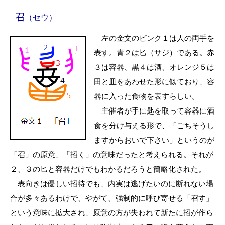
召
（セウ）
左の金文のピンク１は人の両手を
表す。青２は匕（サジ）である。赤
３は容器、黒４は酒、オレンジ５は
田と皿をあわせた形に似ており、容
器に入った食物を表すらしい。
主催者が手に匙を取って容器に酒
食を分け与える形で、「ごちそうし
ますからおいで下さい」というのが
「召」の原意、「招く」の意味だったと考えられる。それが
２、３の匕と容器だけでもわかるだろうと簡略化された。
表向きは優しい招待でも、内実は逃げたいのに断れない場
合が多々あるわけで、やがて、強制的に呼び寄せる「召す」
という意味に拡大され、原意の方が失われて新たに招が作ら