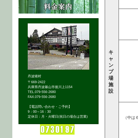
キ
ャ
ン
プ
丹波猪村
場
〒669-2422
施
兵庫県丹波篠山市後川上1154
設
TEL.079-556-2680
FAX.079-556-2680
【電話問い合わせ・ご予約】
9：00～16：30
定休日：月・火曜日(祝日の場合は営業)
（中は