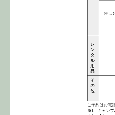
（中は６
レ
ン
タ
ル
用
品
そ
の
他
ご予約はお電
※1 キャン