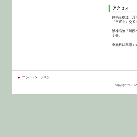
アクセス
舞鶴若狭道『丹
『日置北』交差
阪神高速『川西
５分。
※無料駐車場約
プライバシーポリシー
copyright©2012 