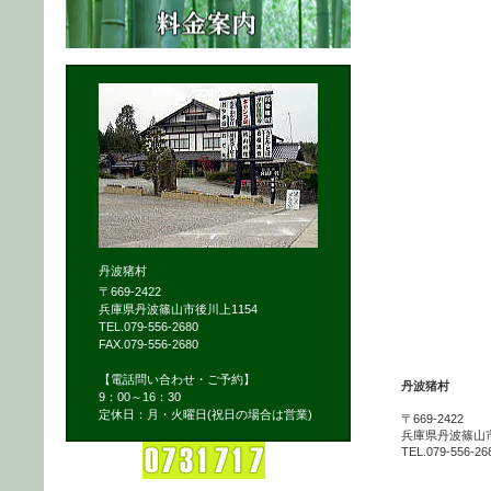
丹波猪村
〒669-2422
兵庫県丹波篠山市後川上1154
TEL.079-556-2680
FAX.079-556-2680
【電話問い合わせ・ご予約】
丹波猪村
9：00～16：30
定休日：月・火曜日(祝日の場合は営業)
〒669-2422
兵庫県丹波篠山市
TEL.079-556-26