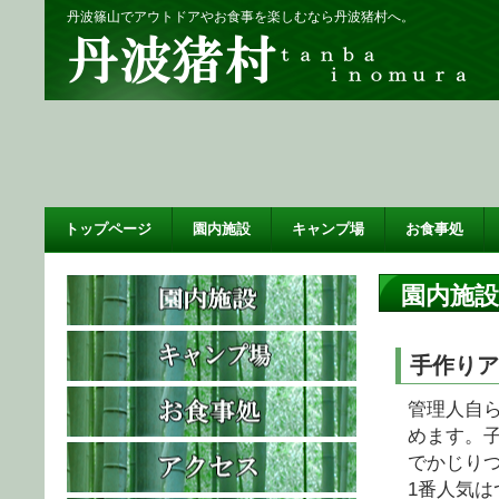
丹波篠山でアウトドアやお食事を楽しむなら丹波猪村へ。
トップページ
園内施設
キャンプ場
お食事処
園内施設
手作りア
管理人自
めます。
でかじりつ
1番人気は