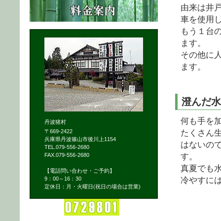
由来は井
車を使用
もう１台
ます。
その他に
ます。
澄んだ水
何も手を
丹波猪村
たくさん
〒669-2422
兵庫県丹波篠山市後川上1154
はないの
TEL.079-556-2680
す。
FAX.079-556-2680
真夏でも
【電話問い合わせ・ご予約】
冷やすに
9：00～16：30
定休日：月・火曜日(祝日の場合は営業)