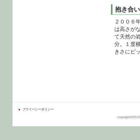
抱き合い
２００６
は高さが
て天然の
分。１度
きさにビ
プライバシーポリシー
copyright©2012 