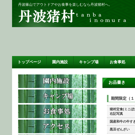
丹波篠山でアウトドアやお食事を楽しむなら丹波猪村へ。
トップページ
園内施設
キャンプ場
お食事処
お品書き
期間限定（１
猪村定食(ミニぼ
右記写真
国産和牛の牛す
黒豆ぜんざい