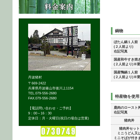
鍋物
ぼたん鍋１人前
(２人前より)
右記写真
国産和牛すき焼
(２人前より)※
国産鴨鍋１人前
(２人前より)※
丹波猪村
〒669-2422
兵庫県丹波篠山市後川上1154
TEL.079-556-2680
特産物を使用
FAX.079-556-2680
鹿肉のロースト
【電話問い合わせ・ご予約】
右記写真
9：00～16：30
定休日：月・火曜日(祝日の場合は営業)
猪肉丼
猪肉丼セット
ミニうどん又
ミニそばが付き