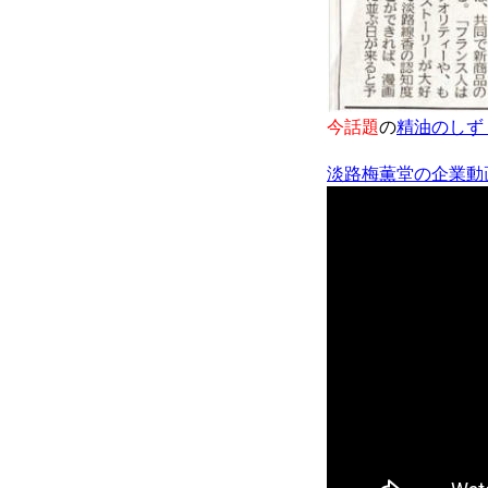
今話題
の
精油のしず
淡路梅薫堂の企業動