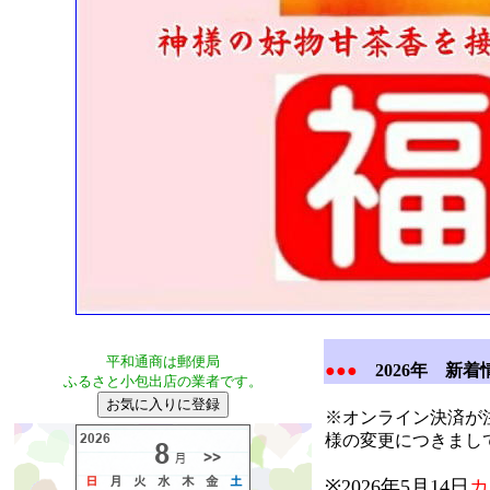
平和通商は郵便局
●●●
2026年 
ふるさと小包出店の業者です。
お気に入りに登録
※オンライン決済が
様の変更につきまし
※2026年5月14日
カ