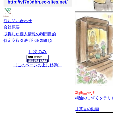
http://vf7x3dhh.ec-sites.net/
◎お問い合わせ
会社概要
取得した個人情報の利用目的
特定商取引法明記追加事項
目次のみ
（このページの上に移動）
新商品☆彡
精油のしずくクラリ
甘茶香の動画