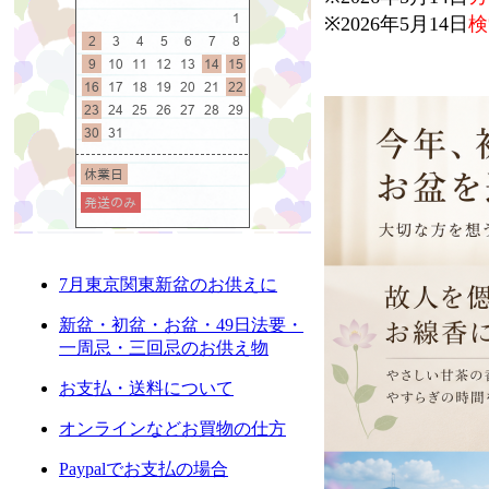
※2026年5月14日
検
7月東京関東新盆のお供えに
新盆・初盆・お盆・49日法要・
一周忌・三回忌のお供え物
お支払・送料について
オンラインなどお買物の仕方
Paypalでお支払の場合