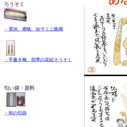
ろうそく
・電池、蜜蝋、短寸ミニ蝋燭
・手書き梅、四季の花絵そうそく
匂い袋・原料
・和の匂袋