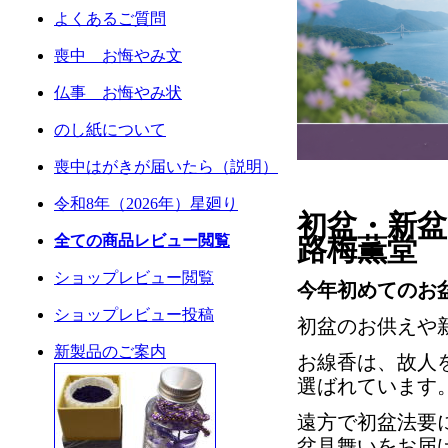
よくあるご質問
喪中 お悔やみ文
仏事 お悔やみ状
のし紙について
喪中はがきが届いたら（説明）
令和8
年（2026年）星廻り
初盆・新
全ての商品レビ
ュー閲覧
路梅薫堂
ショップレビュー閲覧
今年初めてのお
ショップレビュー投稿
初盆のお供えや
新製品のご案内
お線香は、故人
選ばれています
遠方で初盆法要
盆見舞いをお届