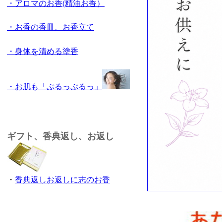
・アロマのお香(精油お香）
・お香の香皿、お香立て
・身体を清める塗香
・お肌も「ぷるっぷるっ」
ギフト、香典返し、お返し
・
香典返しお返しに志のお香