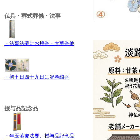
仏具・葬式葬儀・法事
・法事法要にお焼香・大薫香他
・初七日四十九日に渦巻線香
授与品記念品
・年玉落慶法要、授与品記念品