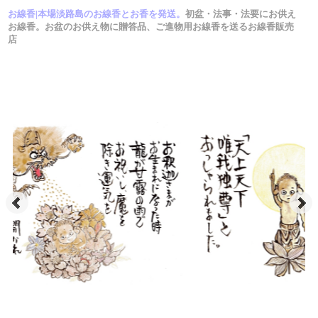
お線香|本場淡路島のお線香とお香を発送。
初盆・法事・法要にお供え
お線香。お盆のお供え物に贈答品、ご進物用お線香を送るお線香販売
店