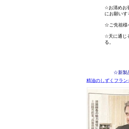
☆お清めお
にお願いす
☆ご先祖様
☆天に通じ
る。
☆新製品☆精油
精油のしずくフラン