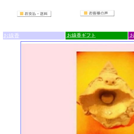
お線香
お線香ギフト
お