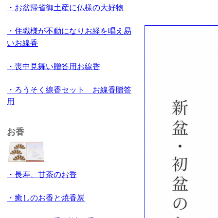
・お盆帰省御土産に仏様の大好物
・住職様が不動になりお経を唱え易
いお線香
・喪中見舞い贈答用お線香
・ろうそく線香セット お線香贈答
用
お香
・長寿、甘茶のお香
・癒しのお香と焼香炭