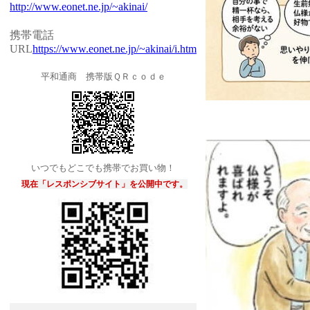
http://www.eonet.ne.jp/~akinai/
携帯電話
URL
https://www.eonet.ne.jp/~akinai/i.htm
平和通商 携帯版ＱＲｃｏｄｅ
いつでもどこでも携帯でお買い物！
現在「レスポンシブサイト」を公開中です。