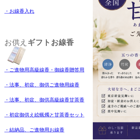
・お線香入れ
お供え
ギフトお線香
・ご進物用高級線香・御線香贈答用
・法事、初盆、御供ご進物用線香
・法事、初盆、御供高級線香甘茶香
・初盆御供え絵蝋燭と甘茶香セット
・結納品、ご進物用お線香