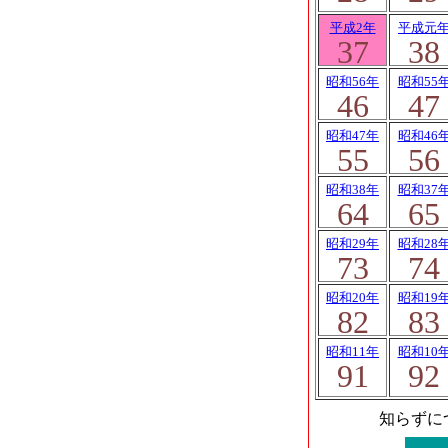
平成2年
平成元
37
38
昭和56年
昭和55
46
47
昭和47年
昭和46
55
56
昭和38年
昭和37
64
65
昭和29年
昭和28
73
74
昭和20年
昭和19
82
83
昭和11年
昭和10
91
92
知らずに