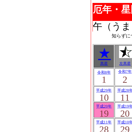
厄年・星
午（うま
知らずに
★
黒星
左黒星
令和7年
令和8年
1
2
平成29年
平成28
10
11
平成20年
平成19
19
20
平成11年
平成10
28
29