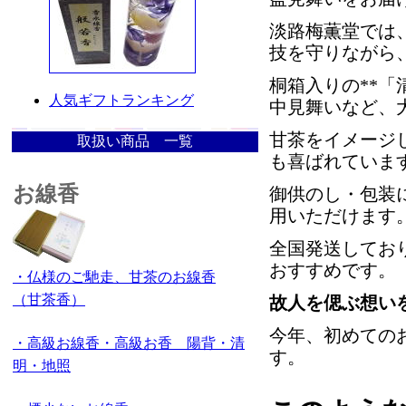
淡路梅薫堂では
技を守りながら
桐箱入りの
**
「
人気ギフトランキング
中見舞いなど、
甘茶をイメージ
取扱い商品 一覧
も喜ばれていま
お線香
御供のし・包装
用いただけます
全国発送してお
おすすめです。
・仏様のご馳走、甘茶のお線香
（甘茶香）
故人を偲ぶ想い
今年、初めての
・高級お線香・高級お香 陽背・清
す。
明・地照