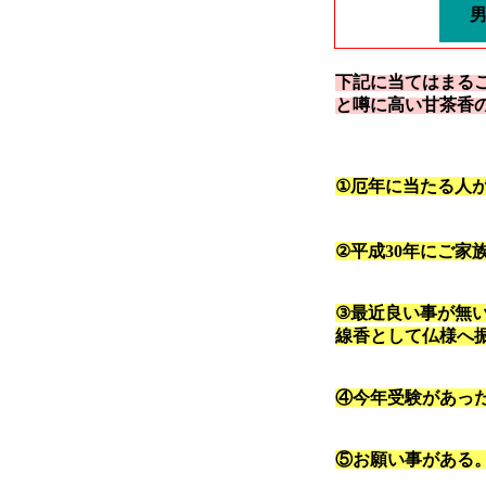
下記に当てはまる
と噂に高い甘茶香
①厄年に当たる人
②平成30年にご家
③最近良い事が無
線香として仏様へ
④今年受験があっ
⑤お願い事がある