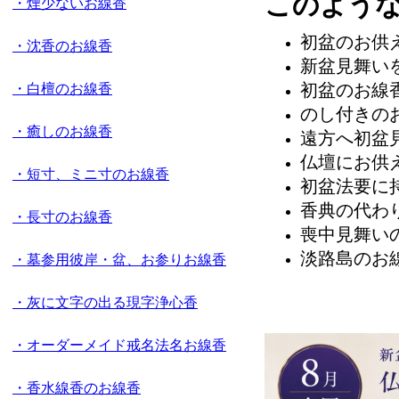
このよう
・煙少ないお線香
初盆のお供
・沈香のお線香
新盆見舞い
初盆のお線
・白檀のお線香
のし付きの
・癒しのお線香
遠方へ初盆
仏壇にお供
・短寸、ミニ寸のお線香
初盆法要に
香典の代わ
・長寸のお線香
喪中見舞い
淡路島のお
・墓参用彼岸・盆、お参りお線香
・灰に文字の出る現字浄心香
・オーダーメイド戒名法名お線香
・香水線香のお線香