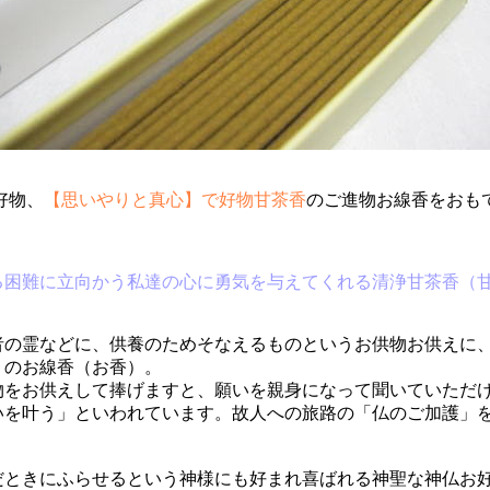
好物、
【思いやりと真心】で好物甘茶香
のご進物お線香をおも
る困難に立向かう私達の心に勇気を与えてくれる清浄甘茶香（
者の霊などに、供養
のためそなえるものというお供物お供えに
」のお線香（お香）。
物をお供えして捧げますと、願いを親身になって聞いていただ
いを叶う」といわれています。故人への旅路の「仏のご加護」
だときにふらせるという神様にも好まれ喜ばれる神聖な神仏お