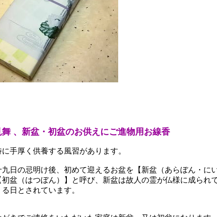
見舞 、新盆・初盆のお供えにご進物用お線香
特に手厚く供養する風習があります。
十九日の忌明け後、初めて迎えるお盆を【新盆（あらぼん・に
【初盆（はつぼん）】と呼び、新盆は故人の霊が仏様に成られ
くる日とされています。