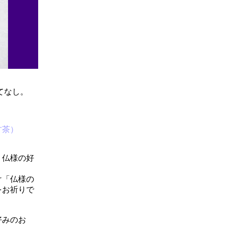
てなし。
甘茶）
、仏様の好
け「仏様の
をお祈りで
好みのお