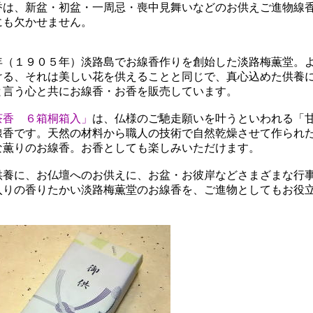
香は、新盆・初盆・一周忌・喪中見舞いなどのお供えご進物線
にも欠かせません。
年（１９０５年）淡路島でお線香作りを創始した淡路梅薫堂。
ける、それは美しい花を供えることと同じで、真心込めた供養
と言う心と共にお線香・お香を販売しています。
茶香 ６箱桐箱入」
は、仏様のご馳走願いを叶うといわれる「
線香です。天然の材料から職人の技術で自然乾燥させて作られ
な薫りのお線香。お香としても楽しみいただけます。
供養に、お仏壇へのお供えに、お盆・お彼岸などさまざまな行
入りの香りたかい淡路梅薫堂のお線香を、ご進物としてもお役