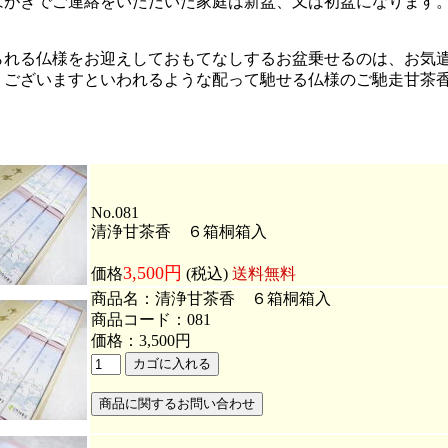
はがきでご連絡をいただいた家庭は新盆、又は初盆になります
られる仏様をお迎えしておもてなしするお盆乗せるのは、お気
うございますといわれるような配って馳せる仏様のご馳走甘茶
No.081
清浄甘茶香 ６箱桐箱入
3,500円
価格
(税込)
送料無料
商品名：清浄甘茶香 ６箱桐箱入
商品コード：081
価格：3,500円