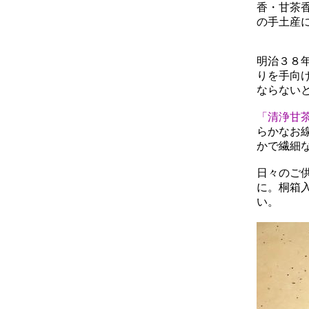
香・甘茶
の手土産
明治３８
りを手向
ならない
「清浄甘
らかなお
かで繊細
日々のご
に。桐箱
い。