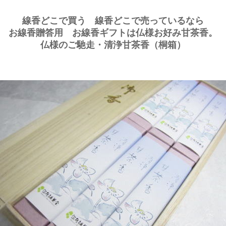
線香どこで買う 線香どこで売っているなら
お線香贈答用 お線香ギフトは仏様お好み甘茶香。
仏様のご馳走・清浄甘茶香（桐箱）