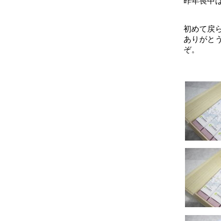
昨年喪中
初めて戻
ありがと
ぞ。