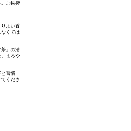
香。ご挨拶
よりよい香
になくては
甘茶」の清
た、まろや
事と習慣
立てくださ