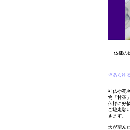
仏様の
※あらゆ
神仏や死
物「甘茶
仏様に好
ご馳走願
きます。
天が望ん