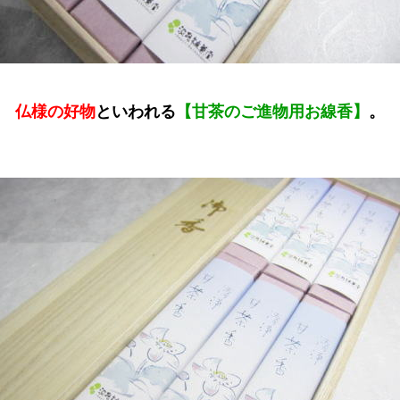
仏様の好物
といわれる
【甘茶のご進物用お線香】
。