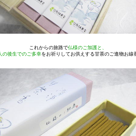
これからの旅路で
仏様のご加護と、
人の後生でのご多幸
をお祈りしてお供えする甘茶のご進物お線