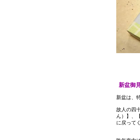
新盆御
新盆は、
故人の四
ん）】、
に戻って