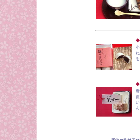
◆
小
ね
を
◆
彦
皮
い
ん