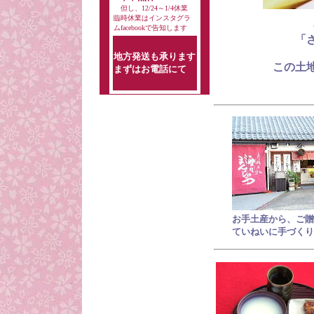
但し、12/24～1/4休業
臨時休業はインスタグラ
ムfacebookで告知します
「
地方発送も承ります
この土
まずはお電話にて
お手土産から、ご贈
ていねいに手づく