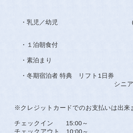
・乳児／幼児 (食事なし) 
・１泊朝食付 7,
・素泊まり 5,
・冬期宿泊者 特典 リフト1日券 
シニア・中学生：3
こども：2,
※クレジットカードでのお支払いは出来
チェックイン 15:00～
チェックアウト 10:00～