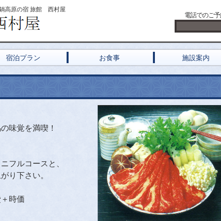
鍋高原の宿 旅館 西村屋
電話でのご予
宿泊プラン
お食事
施設案内
馬の味覚を満喫！
カニフルコースと、
上がり下さい。
費＋時価