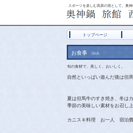
スポーツを楽しむ高原の宿として。奥神
トップページ
お食事
dish
旬の食材で、美しく、おいしく。
自然といっぱい遊んだ後は但
夏は但馬牛のすき焼き、冬は
季節の美味しい素材をお召し
カニスキ料理 お一人 宿泊