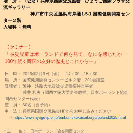
場 所︓ （公財）兵庫県国際交流協会 ひょうご国際プラザ交
流ギャラリー
神戸市中央区脇浜海岸通1-5-1 国際健康開発セン
ター２階
⼊場料︓ 無料
【セミナー】
「被災児童はポーランドで何を見て、なにを感じたか ー
100年続く両国の友好の歴史とこれからー」
日 時： 2026年2月6日（金） 14：00～15：30
場 所： 国際健康開発センタービル２階 201会議室
登壇者： 阪神・淡路大地震被災児童招待当事者
藤井 和夫（関西学院大学名誉教授、日本ポーランド協会
関西センター代表）
定 員： 60名（要予約）
申 込： 兵庫県国際交流協会HPからお申し込みください
⇒
https://www.hyogo-ip.or.jp/torikumi/kokusaikoryu/poland2025.html
＊主 催： 日本ポーランド協会関西センター