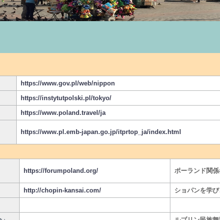
https://www.gov.pl/web/nippon
https://instytutpolski.pl/tokyo/
https://www.poland.travel/ja
https://www.pl.emb-japan.go.jp/itprtop_ja/index.html
https://forumpoland.org/
ポーランド関係
http://chopin-kansai.com/
ショパンを学び
会」
ルブリン民族舞