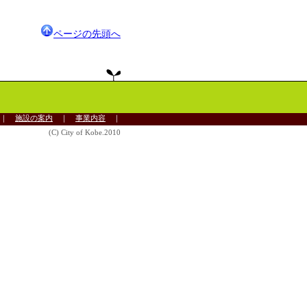
ページの先頭へ
｜
施設の案内
｜
事業内容
｜
(C) City of Kobe.2010