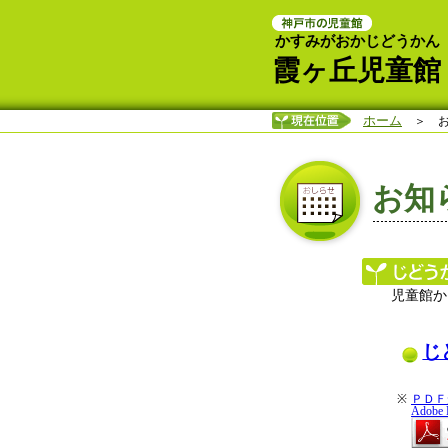
かすみがおかじどうかん
霞ヶ丘児童館
ホーム
＞ お
お知
児童館か
じ
※
ＰＤＦ
Ado