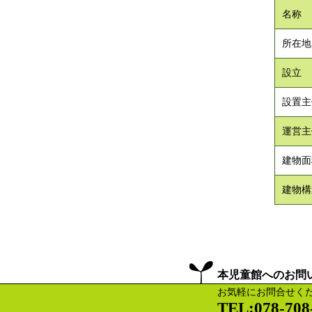
名称
所在地
設立
設置主
運営主
建物面
建物構
本児童館へのお問
お気軽にお問合せく
TEL:078-708