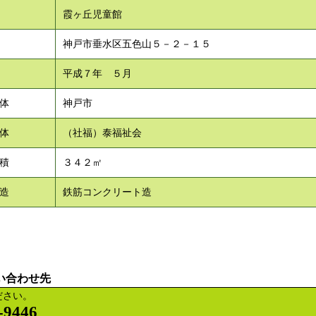
霞ヶ丘児童館
神戸市垂水区五色山５－２－１５
平成７年 ５月
体
神戸市
体
（社福）泰福祉会
積
３４２㎡
造
鉄筋コンクリート造
い合わせ先
ださい。
-9446