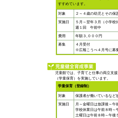
すすめています。
対象
２～４歳の幼児とその保
実施日
５月～翌年３月（小学校
週１回 午前中
費用
年額３,０００円
募集
４月受付
※広報こうべ４月号に募
児童館では、子育てと仕事の両立支援
（学童保育）を実施しています。
学童保育（登録制）
対象
保護者が働いているなど
実施日
月～金曜日は放課後～午
学校休業日は午前８時～
土曜日は午前８時～午後