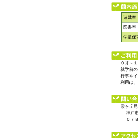
遊戯室
図書室
学童保
０才～１
就学前の
行事やイ
利用は、
霞ヶ丘児
神戸市
０７８