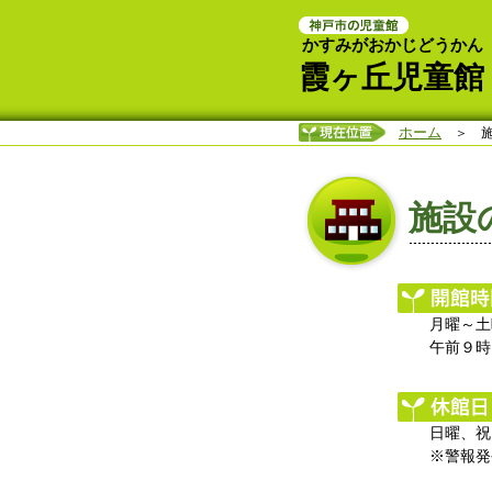
かすみがおかじどうかん
霞ヶ丘児童館
ホーム
＞ 施
施設
月曜～土
午前９時
日曜、祝
※警報発