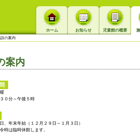
ホーム
お知らせ
児童館の概要
設の案内
の案内
曜
３０分～午後５時
日、年末年始（１２月２９日～１月３日）
令時は臨時休館します。