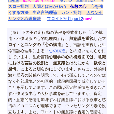
欲求
感情・行動
脳と
心
生命言語説
マ
ズロー批判
人間とは何かQ&A
仏教の心
心を強
くする方法
生命言語理論
カント批判
カウンセ
リングと心理療法
フロイト批判 part 2
new!
（※） 下の不適応行動の過程を模式化した「心の構
造・不快刺激の心的処理図」は、
無意識を重視したフ
ロイトとユングの「心の構造」
と、言語を重視した生
命言語心理学による「
心の構造
」との違いを明らかに
しています。
生命言語心理学の心の構造図では、意識
における言語の役割と、
無意識とはなにか
を「
欲求と
感情
」によると明らかにしています。
さらに、外的刺
激と反応の関係を明示して、心は孤立しているのでは
なく外部環境との相互的・縁起的因果で成立している
ことを示しています。この図は否定的感情を引き起こ
す不快刺激中心の人格形成を表していますが、肯定
的・意志的感情を加味すれば無意識における欲求と感
情のメカニズムが理解できて、ウンセリングの場で役
立ちます。また、フロイトの無意識は否定的感情を、