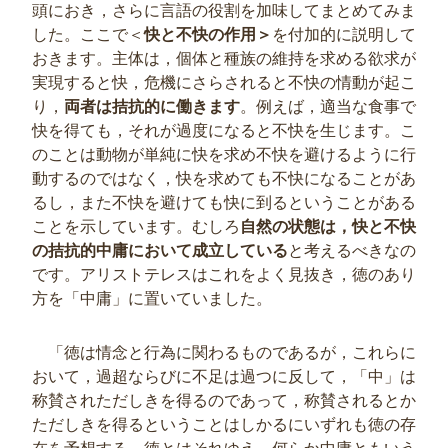
頭におき，さらに言語の役割を加味してまとめてみま
した。ここで＜
快と不快の作用＞
を付加的に説明して
おきます。主体は，個体と種族の維持を求める欲求が
実現すると快，危機にさらされると不快の情動が起こ
り，
両者は拮抗的に働きます
。例えば，適当な食事で
快を得ても，それが過度になると不快を生じます。こ
のことは動物が単純に快を求め不快を避けるように行
動するのではなく，快を求めても不快になることがあ
るし，また不快を避けても快に到るということがある
ことを示しています。むしろ
自然の状態は，快と不快
の拮抗的中庸において成立している
と考えるべきなの
です。アリストテレスはこれをよく見抜き，徳のあり
方を「中庸」に置いていました。
「徳は情念と行為に関わるものであるが，これらに
おいて，過超ならびに不足は過つに反して，「中」は
称賛されただしきを得るのであって，称賛されるとか
ただしきを得るということはしかるにいずれも徳の存