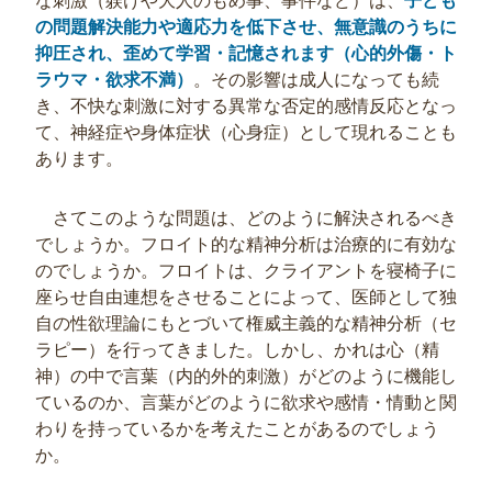
な刺激（躾けや大人のもめ事、事件など）は、
子ども
の問題解決能力や適応力を低下させ、無意識のうちに
抑圧され、歪めて学習・記憶されます（心的外傷・ト
ラウマ・欲求不満）
。その影響は成人になっても続
き、不快な刺激に対する異常な否定的感情反応となっ
て、神経症や身体症状（心身症）として現れることも
あります。
さてこのような問題は、どのように解決されるべき
でしょうか。フロイト的な精神分析は治療的に有効な
のでしょうか。フロイトは、クライアントを寝椅子に
座らせ自由連想をさせることによって、医師として独
自の性欲理論にもとづいて権威主義的な精神分析（セ
ラピー）を行ってきました。しかし、かれは心（精
神）の中で言葉（内的外的刺激）がどのように機能し
ているのか、言葉がどのように欲求や感情・情動と関
わりを持っているかを考えたことがあるのでしょう
か。