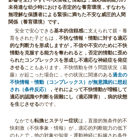
未発達な幼少時における否定的な養育環境，すなわち
無理解な保護者による緊張に満ちた不安な威圧的人間
関係（養育環境）です。
安全で安心できる
基本的信頼感
に支えられて躾・養
育をされた子どもは，
不快な情報・情動に対する適応
的な判断力を形成しますが，不信や不安のために不快
情動を克服する能力を奪われると，否定的情動に歪め
られたコンプレックスを形成し不適応な神経症を発症
させる
こともあります。不快情動を伴う問題状況（葛
藤）が起こった場合に，その状況に関連のある
過去の
不快情報・情動（コンプレックス）が無意識的に想起
され（条件反応）
，それによって不快情動が増幅して
適応的認識や判断を困難にし（適応障害），病的状態
を生じさせる
のです。
なかでも
転換ヒステリー症状
は，直接的無条件的不
快刺激（不快事象・情報）が，適応的判断能力の低下
のもとで，他の対象や知覚・運動神経に転嫁され条件