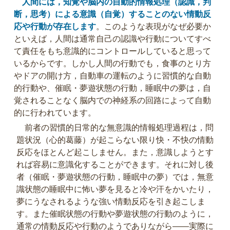
人間には，知覚や脳内の自動的情報処理（認識，判
断，思考）による意識（自覚）することのない情動反
応や行動が存在します
。このような表現がなぜ必要か
といえば，人間は通常自己の認識や行動についてすべ
て責任をもち意識的にコントロールしていると思って
いるからです。しかし人間の行動でも，食事のとり方
やドアの開け方，自動車の運転のように習慣的な自動
的行動や、催眠・夢遊状態の行動，睡眠中の夢は，自
覚されることなく脳内での神経系の回路によって自動
的に行われています。
前者の習慣的日常的な無意識的情報処理過程は，問
題状況（心的葛藤）が起こらない限り快・不快の情動
反応をほとんど起こしません。また，意識しようとす
れば容易に意識化することができます。それに対し後
者（催眠・夢遊状態の行動，睡眠中の夢）では，無意
識状態の睡眠中に怖い夢を見ると冷や汗をかいたり，
夢にうなされるような強い情動反応を引き起こしま
す。また催眠状態の行動や夢遊状態の行動のように，
通常の情動反応や行動のようでありながら――実際に