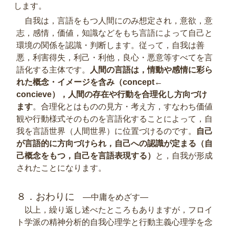
します。
自我は，言語をもつ人間にのみ想定され，意欲，意
志，感情，価値，知識などをもち言語によって自己と
環境の関係を認識・判断します。従って，自我は善
悪，利害得失，利己・利他，良心・悪意等すべてを言
語化する主体です。
人間の言語は，情動や感情に彩ら
れた概念・イメージを含み（concept←
concieve），人間の存在や行動を合理化し方向づけ
ます
。合理化とはものの見方・考え方，すなわち価値
観や行動様式そのものを言語化することによって，自
我を言語世界（人間世界）に位置づけるのです。
自己
が言語的に方向づけられ，自己への認識が定まる（自
己概念をもつ，自己を言語表現する）
と，自我が形成
されたことになります。
８．おわりに
―中庸をめざす―
以上，繰り返し述べたところもありますが，フロイ
ト学派の精神分析的自我心理学と行動主義心理学を念