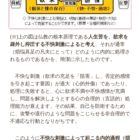
(※)上の図は仏教の根本原理である
人生苦を、欲求を
疎外し抑圧する不快刺激によると考え
、それが通常
（煩悩具足の凡夫にとって）どのように内的に処理さ
れるものであるかを、簡潔に示したものです。
不快な刺激（欲求の充足を「阻害」し、否定的感情
を引き起こす要因）が過大（心的外傷）であったり、
処理に失敗すると、心に欲求不満や不快感情が充満
し、問題を解決しようとする心の合理的（言語的）処
理能力が衰えます。その結果、自己を防衛するため
に、攻撃や退行のような問題をこじらせる非合理的で
不適応な行動となりがちです。
このように
不快な刺激によって起こる内的過程（煩