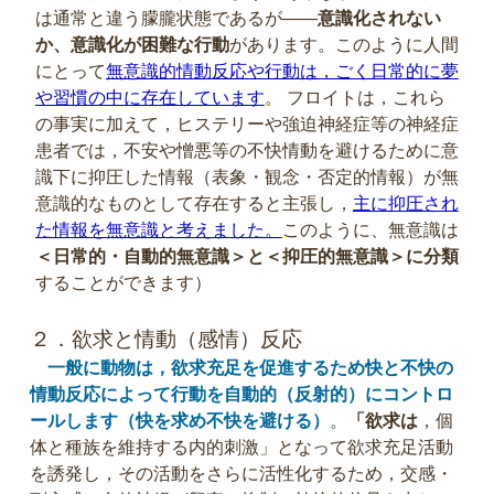
は通常と違う朦朧状態であるが――
意識化されない
か、意識化が困難な行動
があります。このように人間
にとって
無意識的情動反応や行動は，ごく日常的に夢
や習慣の中に存在しています
。 フロイトは，これら
の事実に加えて，ヒステリーや強迫神経症等の神経症
患者では，不安や憎悪等の不快情動を避けるために意
識下に抑圧した情報（表象・観念・否定的情報）が無
意識的なものとして存在すると主張し，
主に抑圧され
た情報を無意識と考えました。
このように、無意識は
＜日常的・自動的無意識＞と＜抑圧的無意識＞に分類
することができます）
２．欲求と情動（感情）反応
一般に動物は，欲求充足を促進するため快と不快の
情動反応によって行動を自動的（反射的）にコントロ
ールします（快を求め不快を避ける）
。
「欲求は
，個
体と種族を維持する内的刺激」となって欲求充足活動
を誘発し，その活動をさらに活性化するため，交感・