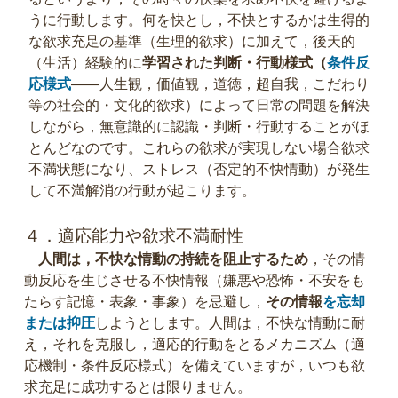
うに行動します。何を快とし，不快とするかは生得的
な欲求充足の基準（生理的欲求）に加えて，後天的
（生活）経験的に
学習された判断・行動様式（
条件反
応様式
――人生観，価値観，道徳，超自我，こだわり
等の社会的・文化的欲求）によって日常の問題を解決
しながら，無意識的に認識・判断・行動することがほ
とんどなのです。これらの欲求が実現しない場合欲求
不満状態になり、ストレス（否定的不快情動）が発生
して不満解消の行動が起こります。
４．適応能力や欲求不満耐性
人間は，不快な情動の持続を阻止するため
，その情
動反応を生じさせる不快情報（嫌悪や恐怖・不安をも
たらす記憶・表象・事象）を忌避し，
その情報
を忘却
または抑圧
しようとします。人間は，不快な情動に耐
え，それを克服し，適応的行動をとるメカニズム（適
応機制・条件反応様式）を備えていますが，いつも欲
求充足に成功するとは限りません。