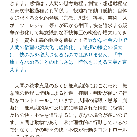
きます。感情は，人間の思考過程，創造・想起過程な
ど高次中枢過程とも関係し，快適な情動（感情）自体
を追求する文化的領域（宗教、思想、科学、芸術，ス
ポーツ，レジャー等）が広がる半面，快を追求する競
争が激化して無意識的な不快抑圧の機会が増大してき
ます。資本主義的競争を前提とする
豊かな社会の中で
人間の欲望の肥大化（虚飾化），選択の機会の増大
は，快のみを増大させるものではありません。「中
庸」を求めることの正しさは，時代をこえる真実と言
えます。
人間の欲求充足の多くは無意識的におこなわれ，無
意識の過程に情動による推進・抑制・判断が働いて行
動をコントロールしています。人間の認識・思考・判
断は，無意識的条件反応的に学習された情動（感情）
反応の快・不快を追認するにすぎない場合が多いので
す。人間は動物であり，常に理性的に行動しているの
ではなく，その時々の快・不快が行動をコントロール