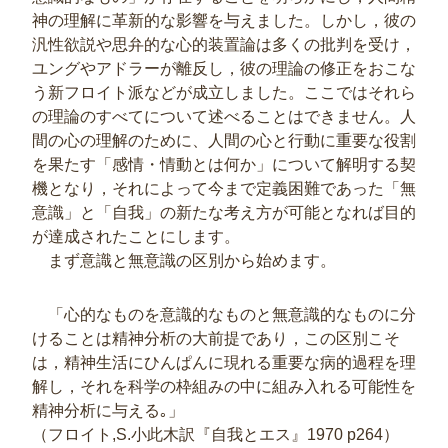
神の理解に革新的な影響を与えました。しかし，彼の
汎性欲説や思弁的な心的装置論は多くの批判を受け，
ユングやアドラーが離反し，彼の理論の修正をおこな
う新フロイト派などが成立しました。ここではそれら
の理論のすべてについて述べることはできません。人
間の心の理解のために、人間の心と行動に重要な役割
を果たす「感情・情動とは何か」について解明する契
機となり，それによって今まで定義困難であった「無
意識」と「自我」の新たな考え方が可能となれば目的
が達成されたことにします。
まず意識と無意識の区別から始めます。
「心的なものを意識的なものと無意識的なものに分
けることは精神分析の大前提であり，この区別こそ
は，精神生活にひんぱんに現れる重要な病的過程を理
解し，それを科学の枠組みの中に組み入れる可能性を
精神分析に与える｡」
（フロイト,S.小此木訳『自我とエス』1970 p264）