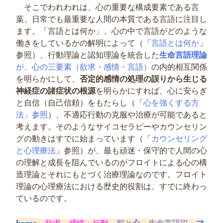
そこでわれわれは、心の重要な構成要素である言
葉、日常でも最重要な人間の本質である言語に注目し
ます。「言語とは何か」、心の中で言語がどのような
働きをしているかの解明によって（「
言語とは何か
」
参照）、行動理論と認知理論を統合した
生命言語理論
が、心の三要素（欲求・感情・言語）
の内的相互関係
を明らかにして、
否定的感情の処理の誤りから生じる
神経症の諸症状の根源
を明らかにすれば、心に安らぎ
と自信（自己信頼）をもたらし（「
心を強くする方
法」参照
）、不適応行動の克服や治療が可能であると
考えます。そのようなサイコセラピーやカウンセリン
グの動きはすでに始まっています（「
カウンセリング
と心理療法
」参照）が、最も頑迷・保守的で人間の心
の理解と成長を阻んでいるのがフロイトによる心の構
造理論とそれにもとづく治療理論なのです。フロイト
理論の心理療法における歴史的役割は、すでに終わっ
ているのです。
home