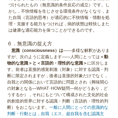
づけられたもの（無意識的条件反応の成立）です。し
かし，不快情報を生じさせる環境条件がなくなり，ま
た自我（言語的思考）が適応的に不快情報・情動を処
理・克服する能力をつければ，病的状態は軽快しまた
は健康な適応能力を保つことができるのです。
６．無意識の捉え方
意識（consciousness）は
――多様な解釈がありま
すが、次のように定義します――人間にとっては
＜動
物的な意識＞と＜言語的・理性的な意識＞
に区分しま
す。前者は直接的感覚刺激（対象）に対する認識・判
断に限定されますが，後者は直接的対象だけでなく，
自我との関係において言語的に問題とされ（興味関心
の対象となる―WHAT･HOW疑問―何がどうあり，ど
うするか），それにもとづいて構成された文化的社会
的創造的世界に対する認識・判断（言語的・理性的判
断）をおこないます。
一般に人間にとっての意識的な
判断・行動とは，自我（エス、超自我を含む認識主