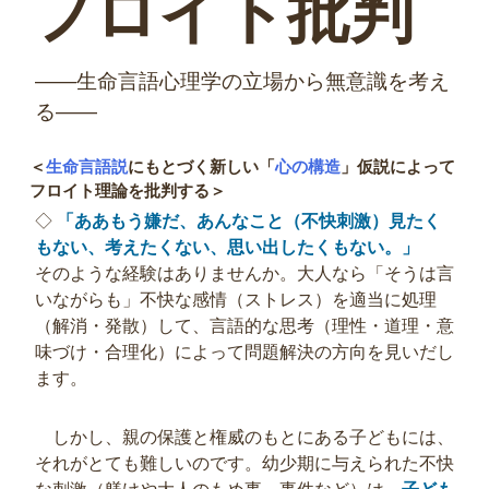
フロイト批判
――生命言語心理学の立場から無意識を考え
る――
＜
生命言語説
にもとづく新しい「
心の構造
」仮説によって
フロイト理論を批判する＞
◇
「ああもう嫌だ、あんなこと（不快刺激）見たく
もない、考えたくない、思い出したくもない。」
そのような経験はありませんか。大人なら「そうは言
いながらも」不快な感情（ストレス）を適当に処理
（解消・発散）して、言語的な思考（理性・道理・意
味づけ・合理化）によって問題解決の方向を見いだし
ます。
しかし、親の保護と権威のもとにある子どもには、
それがとても難しいのです。幼少期に与えられた不快