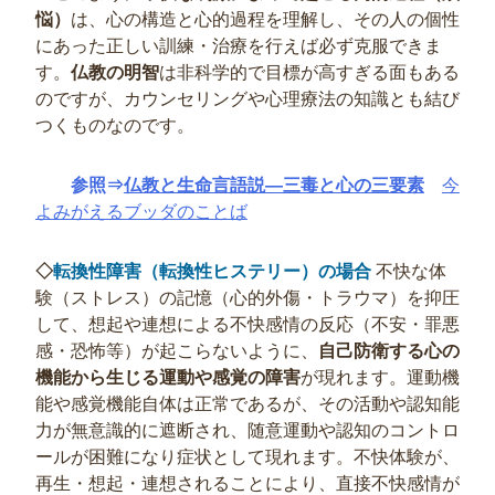
悩）
は、心の構造と心的過程を理解し、その人の個性
にあった正しい訓練・治療を行えば必ず克服できま
す。
仏教の明智
は非科学的で目標が高すぎる面もある
のですが、カウンセリングや心理療法の知識とも結び
つくものなのです。
参照⇒
仏教と生命言語説―三毒と心の三要素
今
よみがえるブッダのことば
◇
転換性障害（転換性ヒステリー）
の場合
不快な体
験（ストレス）の記憶（心的外傷・トラウマ）を抑圧
して、想起や連想による不快感情の反応（不安・罪悪
感・恐怖等）が起こらないように、
自己防衛する心の
機能から生じる運動や感覚の障害
が現れます。運動機
能や感覚機能自体は正常であるが、その活動や認知能
力が無意識的に遮断され、随意運動や認知のコントロ
ールが困難になり症状として現れます。不快体験が、
再生・想起・連想されることにより、直接不快感情が