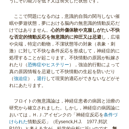
うにその能力を低下又は喪失した状態です。
ここで問題になるのは，意識的自我の関与しない催
眠や夢遊状態，夢における脳内の無意識的情動反応だ
けではありません。
心的外傷体験や克服しがたい不快
な否定的情動反応を無意識的に抑圧又は忌避
し，広場
や尖端，特定の動物，不潔状態等の対象（表象・刺
激）に対して不快な条件反応を形成して，神経症的に
処理することが起こります。不快情動の原因が転嫁さ
れたり（
恐怖症やヒステリー
），強迫的行動によって
真の原因情報を忌避して不快情動の生起を防いだり
（
強迫症
），
退行
して現実的適応ができないなどがそ
れにあたります。
フロイトの無意識論は，神経症患者の病因と治療の
研究から確立されました。しかし，神経症の病因論に
おいては，Ｈ.Ｊ.アイゼンクの「神経症反応を
条件づ
けられた
情動反応」（Eysenck,H.J. 1977.邦訳
P103）と考える方が，科学的分析に近いのです。
無