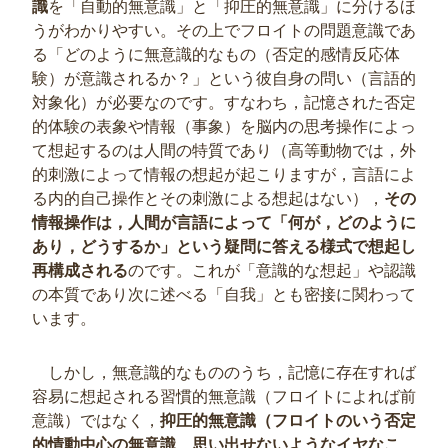
識
を「自動的無意識」と「抑圧的無意識」に分けるほ
うがわかりやすい。その上でフロイトの問題意識であ
る「どのように無意識的なもの（否定的感情反応体
験）が意識されるか？」という彼自身の問い（言語的
対象化）が必要なのです。すなわち，記憶された否定
的体験の表象や情報（事象）を脳内の思考操作によっ
て想起するのは人間の特質であり（高等動物では，外
的刺激によって情報の想起が起こりますが，言語によ
る内的自己操作とその刺激による想起はない），
その
情報操作は，人間が言語によって「何が，どのように
あり，どうするか」という疑問に答える様式で想起し
再構成される
のです。これが「意識的な想起」や認識
の本質であり次に述べる「自我」とも密接に関わって
います。
しかし，無意識的なもののうち，記憶に存在すれば
容易に想起される習慣的無意識（フロイトによれば前
意識）ではなく，
抑圧的無意識（フロイトのいう否定
的情動中心の無意識、思い出せないようなイヤなこ