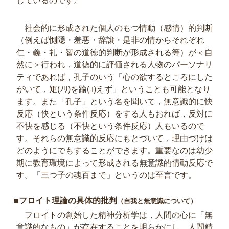
しているのです。
社会的に形成された個人のもつ情動（感情）的判断
（例えば惻隠・羞悪・辞譲・是非の情からそれぞれ
仁・義・礼・智の道徳的判断が形成される等）が＜自
然に＞行われ，道徳的に評価される人物のパーソナリ
ティであれば，孔子のいう「心の欲するところにした
がいて，矩(ﾉﾘ)を踰(ｺ)えず」ということも可能となり
ます。また「孔子」という名を聞いて，無意識的に快
反応（快という条件反応）をする人もおれば，反対に
不快を感じる（不快という条件反応）人もいるので
す。それらの無意識的反応にもとづいて，理由づけは
どのようにでもすることができます。重要なのは幼少
期に教育環境によって形成される無意識的情動反応で
す。「三つ子の魂百まで」というのは至言です。
■フロイト理論の具体的批判
（自我と無意識について）
フロイトの創始した精神分析学は，人間の心に「無
意識的なもの」が存在することを明らかにし，人間精