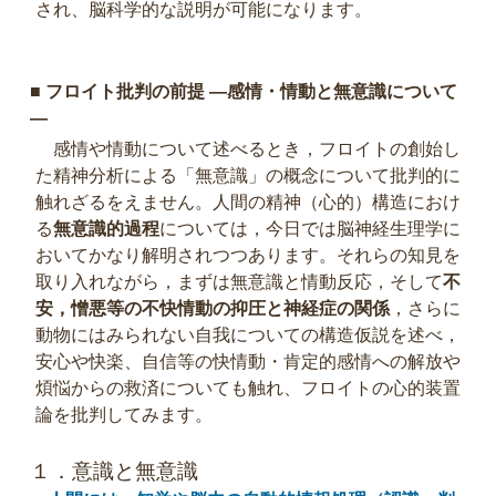
され、脳科学的な説明が可能になります。
■ フロイト批判の前提 ―感情・情動と無意識について
―
感情や情動について述べるとき，フロイトの創始し
た精神分析による「無意識」の概念について批判的に
触れざるをえません。人間の精神（心的）構造におけ
る
無意識的過程
については，今日では脳神経生理学に
おいてかなり解明されつつあります。それらの知見を
取り入れながら，まずは無意識と情動反応，そして
不
安，憎悪等の不快情動の抑圧と神経症の関係
，さらに
動物にはみられない自我についての構造仮説を述べ，
安心や快楽、自信等の快情動・肯定的感情への解放や
煩悩からの救済についても触れ、フロイトの心的装置
論を批判してみます。
１．意識と無意識