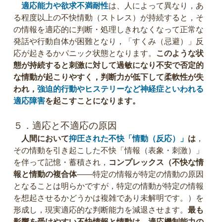
適応能力や欲求不満耐性
は、人によって異なり，あ
る程度以上の不快情動（ストレス）が持続すると，そ
の情報を適応的に判断・処理しきれなくなって正常な
発話や行動自体が困難となり，「すくみ（忌避）」反
応が起きるかパニック状態となります。
このような状
態が持続すると刺激に対して過敏になり不安で否定的
な情動が起こりやすく，判断力が低下して柔軟性が失
われ，
強迫的行動やヒステリーなど神経症といわれる
適応障害
を起こすことになります。
５．適応と不適応の原因
人間において
抑圧された不快「情動（反応）」
は
，
その情動を引き起こした不快「情報（表象・刺激）」
を伴って記憶・蓄積され，
コンプレックス（不快な情
報と情動の複合体
――特定の情報が特定の情動の原因
となることは明らかですが，特定の情動が特定の情報
を想起させるかどうかは複雑であり未解明です。）を
形成し，現実適応的な判断能力を減退させます。
最も
影響を受けやすい不快情報と情動は，適応機制能力の