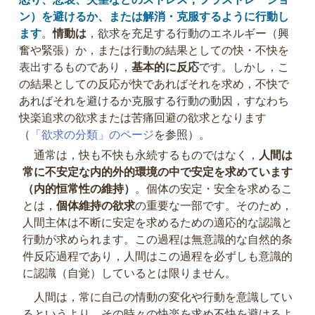
ン）を避けるか、または解消・克服するように行動し
ます
。
情動は
，欲求を充足する行動のエネルギー（興
奮や緊張）か，または行動の結果としての快・不快を
表出するものであり，
基本的に反応
です。しかし，こ
の結果としての反応が快であればそれを求め，不快で
あればそれを避けるか克服する行動の動因，すなわち
快楽追求の欲求または苦痛回避の欲求となります
（
「欲求の分類」のページ
を参照）。
通常は，快も不快も永続するものではなく，
人間は
常に不安定な内的外的環境の中で安定を求めています
（内的恒常性の維持）
。個体の安定・安全を求めるこ
とは，
個体維持の欲求
の重要な一部です。そのため，
人間主体は不断に安定を求めるための適応的な認識と
行動が求められます。この過程は無意識的な自然的条
件反応過程であり，人間はこの過程を必ずしも意識的
に認識（自覚）しているとは限りません。
人間は，常に自己の情動の変化や行動を意識してい
るというより，その時々の快楽を求め不快を避けるよ