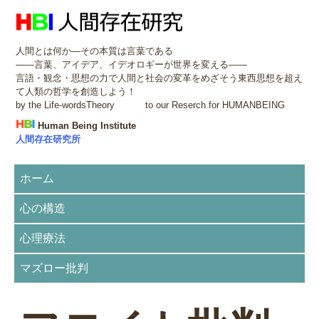
人間とは何か―その本質は言葉である
――言葉、アイデア、イデオロギーが世界を変える――
言語・観念・思想の力で人間と社会の変革をめざそう東西思想を超え
て人類の哲学を創造しよう！
by the Life-wordsTheory to our Reserch for HUMANBEING
Human Being Institute
人間存在研究所
ホーム
心の構造
心理療法
マズロー批判