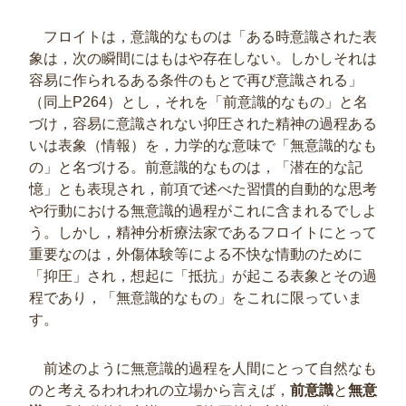
フロイトは，意識的なものは「ある時意識された表
象は，次の瞬間にはもはや存在しない。しかしそれは
容易に作られるある条件のもとで再び意識される」
（同上P264）とし，それを「前意識的なもの」と名
づけ，容易に意識されない抑圧された精神の過程ある
いは表象（情報）を，力学的な意味で「無意識的なも
の」と名づける。前意識的なものは，「潜在的な記
憶」とも表現され，前項で述べた習慣的自動的な思考
や行動における無意識的過程がこれに含まれるでしよ
う。しかし，精神分析療法家であるフロイトにとって
重要なのは，外傷体験等による不快な情動のために
「抑圧」され，想起に「抵抗」が起こる表象とその過
程であり，「無意識的なもの」をこれに限っていま
す。
前述のように無意識的過程を人間にとって自然なも
のと考えるわれわれの立場から言えば，
前意識
と
無意