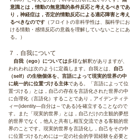
意識とは，情動の無意識的条件反応と考えるべきであ
り，神経症は，否定的情動反応による適応障害と考え
るべきなのです
（フロイトの非科学性は、脳科学にお
ける情動・感情反応の意義を理解していないことにあ
る。）
７．自我について
自我（ego）については
多様な解釈がありますが、
われわれは次のように定義します。自我とは、
自己
（self）の生物個体を、言語によって現実的世界の中
に統一的に位置づける主体
である。「言語によって位
置づける」とは，自己の存在を言語化された世界の中
に合理化（言語化）することであり，アイデンティテ
ィー(identity―自分は～である)を確立することなので
す。また「現実的世界」とは，自己だけの主観的夢想
的世界でなく，他人と共有し相互交流できる客観的世
界のことです。現実的世界を言語化し，自己をその中
に位置づけるためには一定の社会的学習経験を必要と