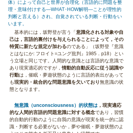
体）によって自己と世界が合理化（言語的に問題を整
理・意味付けする―WHAT･HOW解明―ことが理性的
判断と言える）され、自覚されている判断・行動をい
います。
基本的には，坂野登が言う「
意識化される対象や自
己は，言語的裏付けを与えられることによって，その
特質に新たな規定が加わる
のである」（坂野登『意識
とはなにか: フロイト=ユング批判』1985．p18）とい
う立場と同じです。人間的な意識とは言語的な意識で
あり現実適応的ですが，
情動的自動反応に従う認識や
行動
は，催眠・夢遊状態のように言語的表出があって
も
現実的・統合的な問題意識を欠いており
無意識の状
態となります。
無意識（unconsciousness）的状態は
，現実適応
的な人間的言語的問題意識に対する概念
であり，習慣
的自動的行動のように自我の意識が現実を統一的に認
識・判断する必要がないか，夢や催眠・夢遊状態のよ