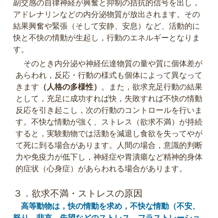
副交感の自律神経が興奮と抑制の拮抗的信号を出し，
アドレナリンなどの内分泌物質が放出されます。その
結果興奮や緊張（そして安静、安息）など、活動的に
快と不快の情動が生起し，行動のエネルギーとなりま
す。
そのとき内分泌や神経伝達物質の量や質に個体差が
あらわれ，反応・行動の様式も個体によって異なって
きます
（人格の多様性）
。また，欲求充足行動の結果
として，充足に成功すれば快，失敗すれば不快の情動
反応を引き起こし，次の行動のコントロールを行いま
す。不快な情動が強く、ストレス（欲求不満）が持続
すると，実験動物では活動を減退し食欲を失ってやが
て死に到る場合があります。人間の場合，意識的判断
力や免疫力が低下し，神経症や胃潰瘍など精神的身体
的症状（心身症）があらわれる場合があります。
３．欲求不満・ストレスの原因
高等動物は，快の情動を求め，不快な情動（不安、
怒り、悲哀、失望などのストレス，フラストレーショ