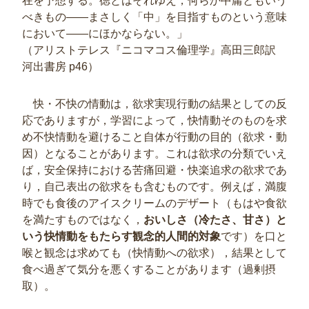
在を予想する。徳とはそれゆえ，何らか中庸ともいう
べきもの――まさしく「中」を目指すものという意味
において――にほかならない。」
（アリストテレス『ニコマコス倫理学』高田三郎訳
河出書房 p46）
快・不快の情動は，欲求実現行動の結果としての反
応でありますが，学習によって，快情動そのものを求
め不快情動を避けること自体が行動の目的（欲求・動
因）となることがあります。これは欲求の分類でいえ
ば，安全保持における苦痛回避・快楽追求の欲求であ
り，自己表出の欲求をも含むものです。例えば，満腹
時でも食後のアイスクリームのデザート（もはや食欲
を満たすものではなく，
おいしさ（冷たさ、甘さ）と
いう快情動をもたらす観念的人間的対象
です）を口と
喉と観念は求めても（快情動への欲求），結果として
食べ過ぎて気分を悪くすることがあります（過剰摂
取）。