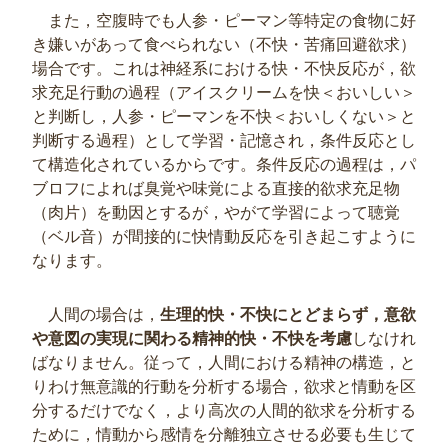
また，空腹時でも人参・ピーマン等特定の食物に好
き嫌いがあって食べられない（不快・苦痛回避欲求）
場合です。これは神経系における快・不快反応が，欲
求充足行動の過程（アイスクリームを快＜おいしい＞
と判断し，人参・ピーマンを不快＜おいしくない＞と
判断する過程）として学習・記憶され，条件反応とし
て構造化されているからです。条件反応の過程は，パ
ブロフによれば臭覚や味覚による直接的欲求充足物
（肉片）を動因とするが，やがて学習によって聴覚
（ベル音）が間接的に快情動反応を引き起こすように
なります。
人間の場合は，
生理的快・不快にとどまらず，意欲
や意図の実現に関わる精神的快・不快を考慮
しなけれ
ばなりません。従って，人間における精神の構造，と
りわけ無意識的行動を分析する場合，欲求と情動を区
分するだけでなく，より高次の人間的欲求を分析する
ために，情動から感情を分離独立させる必要も生じて