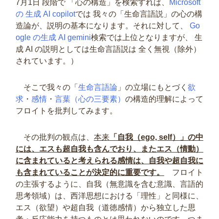
7月1日 段階で 「心の構造」を検索すれば、
Microsoft
の 生成 AI copilot
では 我々の「生命言語説」の心の構
造論が、説明の基本になります。それに対して、
Go
ogle の生成 AI gemini
検索では上位となりますが、 生
成 AI の説明としては生命言語説は 全く無視（除外）
されています。）
そこで我々の「
生命言語論
」の立場にもとづく
欲
求
・
感情
・
言葉（心の三要素）
の構造的理解によって
フロイトを批判してみます。
その批判の観点は、
本来
「自我（ego, self）」の中
には、エスも超自我も含んでおり、またエス（情動）
に含まれていると考えられる感情は、自我や超自我に
も含まれていることが決定的に重要です。
フロイト
の主張するように、自我（無意識を含む意識、言語的
思考領域）は、西洋思想における「理性」と同様に、
エス（欲望）や超自我（道徳感情）から独立した思