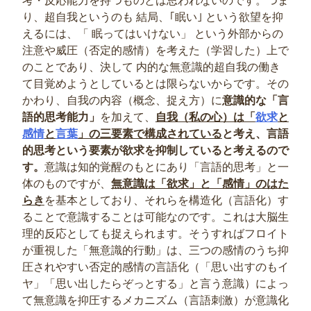
考・反応能力を持つものとは思われないのです。つま
り、超自我というのも 結局、｢眠い｣ という欲望を抑
えるには、「 眠ってはいけない」 という外部からの
注意や威圧（否定的感情）を考えた（学習した）上で
のことであり、決して 内的な無意識的超自我の働き
て目覚めようとしているとは限らないからです。その
かわり、自我の内容（概念、捉え方）に
意識的な「言
語的思考能力」
を加えて、
自我（私の心）は「
欲求
と
感情
と
言葉
」の三要素で構成されている
と考え、言語
的思考という要素が欲求を抑制していると考えるので
す。
意識は知的覚醒のもとにあり「言語的思考」と一
体のものですが、
無意識は「欲求」と「感情」のはた
らき
を基本としており、それらを構造化（言語化）す
ることで意識することは可能なのです。これは大脳生
理的反応としても捉えられます。そうすればフロイト
が重視した「無意識的行動」は、三つの感情のうち抑
圧されやすい否定的感情の言語化（「思い出すのもイ
ヤ」「思い出したらぞっとする」と言う意識）によっ
て無意識を抑圧するメカニズム（言語刺激）が意識化