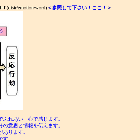
isir/emotion/word)
＜
参照して下さい！ここ！
＞
でふれあい 心で感じます。
の意思と情報を伝えます。
があります。
です。