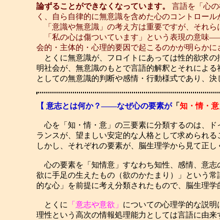
論ずることができなくなっています。
言語を「心の
く、自ら自律的に無意識を含めた心のコントロール
「意識や無意識」の考え方は重要ですが、それらは
「私の心は傷ついています」という表現の意味――
会的・主体的・心理的要因で起こるのかが明らかに
とくに無意識が、フロイトにあっては性的欲求の抑
明社会が、無意識のもとで言語的解釈とそれによる
としての無意識的判断や感情・行動様式であり、決
【 意志とは何か？――なぜ心の要素が
「
知・情・意
心を「知・情・意」の三要素に分類するのは、ドイ
ランスが、望ましい安定的な人格として求められる
しかし、それぞれの要素が、脳生理学から見て正し
心の要素を「知情意」すなわち知性、感情、意志
欲に手足の生えたもの（欲のかたまり）」という常
的な心」を前提に考え分類されたもので、脳生理学
とくに
「意志や意欲」
についての心理学的な説明
理性という高次の情報処理能力としては言語に由来