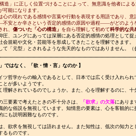
構造」に正しく位置づけることによって、無意識を他者による
が可能になります。
心の現れである感情や言葉や行動を表現する用語であり、意
不安とか辛さという否定的感情の原因や過程――がどのよう
され、
傷ついた「心の構造」
を自ら理解して初めて
科学的な共
圧、ユングにあっては深層にある否定的感情の処理として捉
社会規範や文化・芸能等を形成してきたことを理解できます。
して「元型」とされるような先天的なものではありません。（
」ではなく、「欲・情・言」なのか 】
ツ哲学からの輸入であるとして、日本では広く受け入れられ
ことが多いようです。
く理解されているのでしょうか。また、心を理解するのに、十
の三要素で考えたときの不十分さは、
「欲求」の欠落
にありま
識的な俗説を無視しています。知情意の要素は、心を客観的に
的にも説明困難なものです。
は、欲求を無視しては語れません。また知性は、低次の知力と
するものです。