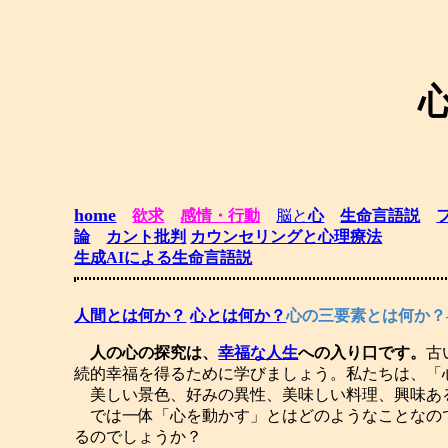
home
欲求
感情・行動
脳と
心
生命言語説
論
カント批判
カウンセリングと心理療法
生成AIによる生命言語説
人間とは何か？
心とは何か？
心の三要素とは何か？
人の心の探究は、
幸福な人生
への入り口です。
古
続的幸福を得るために学びましょう。私たちは、「
美しい景色、好みの異性、美味しい料理、興味あ
では一体「心を動かす」とはどのようなことなので
るのでしょうか？