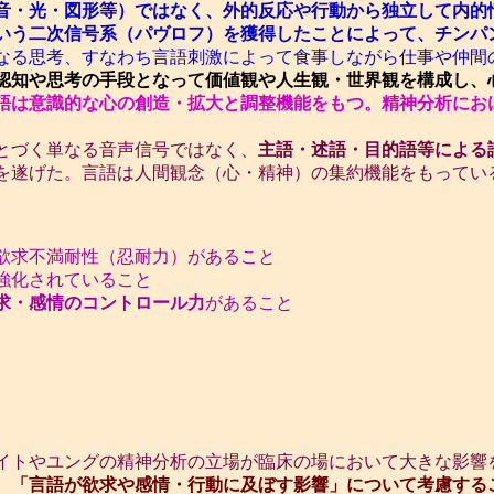
音・光・図形等）ではなく、外的反応や行動から独立して内的
いう二次信号系（パヴロフ）を獲得したことによって、チンパ
なる思考、すなわち言語刺激によって食事しながら仕事や仲間
知や思考の手段となって価値観や人生観・世界観を構成し、
語は意識的な心の創造・拡大と調整機能をもつ。
精神分析にお
とづく単なる音声信号ではなく、
主語・述語・目的語等による
を遂げた。言語は人間観念（心・精神）の集約機能をもってい
】
欲求不満耐性（忍耐力）があること
強化されていること
求・感情のコントロール力
があること
イトやユングの精神分析の立場が臨床の場において大きな影響
、「言語が欲求や感情・行動に及ぼす影響」について考慮する