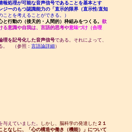
情報処理が可能な音声信号であることを基本とす
ンジーのもつ認識能力の「直示的限界（直示性/直知
のことを考えることができる。）
心と行動の（後天的・人間的）枠組みをつくる。
欲
ける意識や自我は、言語的思考や
意味づけ（合理
論理を記号化した音声信号
である。それによって、
る。 （参照：
言語論詳細
）
を与えていました。
しかし、脳科学の発達した
２１
ことなしに、「心の構造や働き（機能）」について