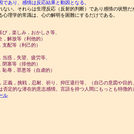
因であり、感情は反応結果と動因となる。
ない。それらは生理反応（反射的判断）であり感情の状態だ
る心理学的常識は、心の解明を困難にするだけである。
喜び，楽しみ，おかしさ等、
全，解放等（利他的）
，支配等（利己的）
，当惑，失望、疲労等、
，閉塞等（排他的）
，恥辱，罪悪等（自虐的）
義，挑戦，忍耐、祈り、抑圧退行等、（自己の意図や目的、
は否定的な潜在的意志感情。言語を持つ人間にもっとも特徴的
ール