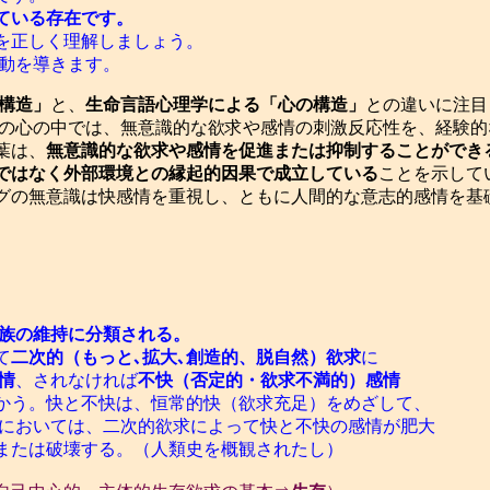
ている存在です。
正しく理解しましょう。
動を導きます。
構造」
と、
生命言語心理学による「心の構造」
との違いに注目
間の心の中では、無意識的な欲求や感情の刺激反応性を、経験
葉は、
無意識的な欲求や感情を促進または抑制することができ
ではなく外部環境との縁起的因果で成立している
ことを示して
グの無意識は快感情を重視し、ともに人間的な意志的感情を基
族の維持に分類される。
て
二次的（もっと､拡大､創造的、脱自然）欲求
に
情
、されなければ
不快（否定的・欲求不満的）感情
う。快と不快は、恒常的快（欲求充足）をめざして、
においては、二次的欲求によって快と不快の感情が肥大
たは破壊する。（人類史を概観されたし）