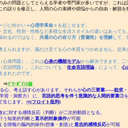
のみの問題としてとらえる学者や専門家が多いですが、これは
この誤りを修正し、人間の心の束縛や煩悩からの自由・解脱を
ージに向かい
＜心理学革命＞
を起こせます。
・文化、性別・性格など多様な生活スタイルの違いはあっても
深めるのではなく、
共通の心の在り方（普遍性）を理解
して、
考えられますが、脳だけ見ても心の本質をつかめません。従来
（心身問題）。これは
心身の機能モデル
から解決できます。二
（言語問題）。これについても「
生命言語理論
」によって、
心
生まれたのです。
 ⇒
ﾊﾟﾜｰﾎﾟｲﾝﾄ版
る心、考え話す心があります。それらが
心の三要素――
欲求
・
学習・洞察力） に、
言語的思考を伴う意識的な人間的要素
③
て生じます。
⇒(フロイト批判)
刺激)に対する感情反応（判断）が二次的動因となる。
行う知覚的判断と
直示的対象操作
が可能
よる情報の脳内的操作(想像・創造)と
意志的感情反応
が可能