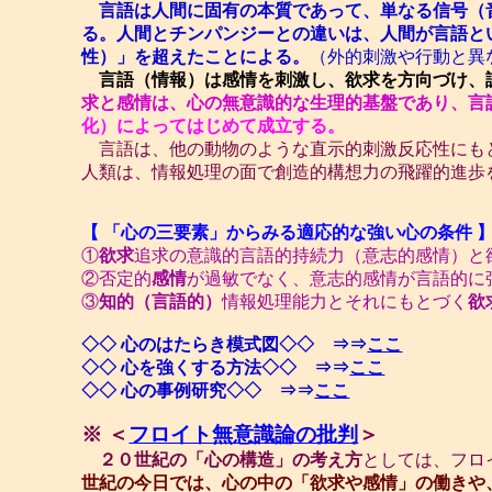
言語は人間に固有の本質であって、単なる信号（
る。人間とチンパンジーとの違いは、人間が言語と
性）」を超えたことによる。
（外的刺激や行動と異
言語（情報）は感情を刺激し、欲求を方向づけ、認
求と感情は、心の無意識的な生理的基盤であり、言
化）によってはじめて成立する。
言語は、他の動物のような直示的刺激反応性にも
人類は、情報処理の面で創造的構想力の飛躍的進歩
【 「心の三要素」からみる適応的な強い心の条件 
①
欲求
追求の意識的言語的持続力（意志的感情）と
②否定的
感情
が過敏でなく、意志的感情が言語的に
③
知的（言語的）
情報処理能力とそれにもとづく
欲
◇◇ 心のはたらき模式図◇◇ ⇒⇒
ここ
◇◇ 心を強くする方法◇◇
⇒⇒
ここ
◇◇ 心の事例研究◇◇
⇒⇒
ここ
※ ＜
フロイト無意識論の批判
＞
２０世紀の「心の構造」の考え方
としては、フロ
世紀の今日では、心の中の「欲求や感情」の働きや