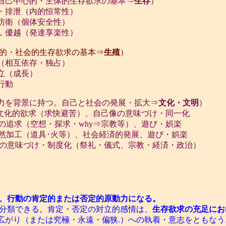
自己中心的・主体的生存欲求の基本⇒
生存
）
排泄（内的恒常性）
衛（個体安全性）
優越（発達享楽性）
的・社会的生存欲求の基本⇒
生殖
）
相互依存・独占）
立（成長）
行動
力を背景に持つ。自己と社会の発展・拡大⇒
文化・文明
）
と文化的欲求（求快避苦）、自己像の意味づけ・同一化
追求（空想・探求・why⇒宗教等）、遊び・娯楽
加工（道具･火等）、社会経済的発展、遊び・娯楽
意味づけ・制度化（祭礼・儀式、宗教・経済・政治）
、行動の肯定的または否定的原動力になる。
分類できる。肯定・否定の対立的感情は、
生存欲求の充足にお
広がり（または究極・永遠・偏狭.）への執着・意志をともなう