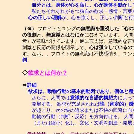
自分とは、身体が心を宿し、心が身体を動かし
私たちそれぞれがもつ独自の欲求・感情・言葉を
心の正しい理解
が、心を強くし、正しい判断と行
（※）
フロイトとユングの
無意識を重視した「心の
の役割
と、
無意識とはなにか
に答えています。 人
考）が意味づけています。逆に言えば、意識的な言
刺激と反応の関係を明示して、
心は孤立しているの
す。なお、、フロイトの無意識は不快感情を、ユン
判
◇
欲求とは何か？
⇒
詳細
欲求は、動物行動の基本的動因であり、個体と種
さらに、人間では
意識的な言語的構想力
によっ
発展する。 欲求が充足されれば
快（肯定的）感
が起こり、次の快の追求または不快の回避に向か
動物の行動（判断・反応）を方向付ける。 人間
（または縮小）化し、文化・文明を創造・発展ま