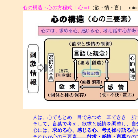
心の構造・心の方程式 ：心＝
f
（欲・情・言） mind=f (d
人は、心でもとめ 目でみつめ 耳できき 肌
そして、言葉で考え、欲求と感情を調整し、自分
心には、
求める心、感じる心、考え操り語る心
それらが心の三要素――
欲求・感情・言葉
なの