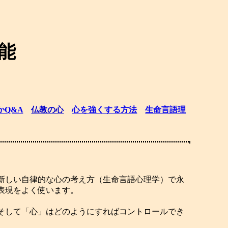
能
かQ&A
仏教の心
心を強くする方法
生命言語理
新しい自律的な心の考え方（生命言語心理学）で永
表現をよく使います。
そして「心」はどのようにすればコントロールでき