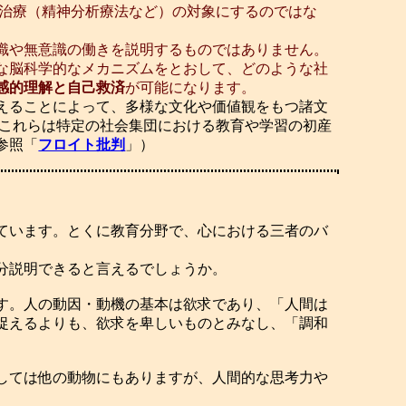
治療（精神分析療法など）の対象にするのではな
識や無意識の働きを説明するものではありません。
な脳科学的なメカニズムをとおして、どのような社
感的理解と自己救済
が可能になります。
えることによって、多様な文化や価値観をもつ諸文
 これらは特定の社会集団における教育や学習の初産
参照「
フロイト批判
」）
ています。とくに教育分野で、心における三者のバ
分説明できると言えるでしょうか。
す。人の動因・動機の基本は欲求であり、「人間は
捉えるよりも、欲求を卑しいものとみなし、「調和
しては他の動物にもありますが、人間的な思考力や