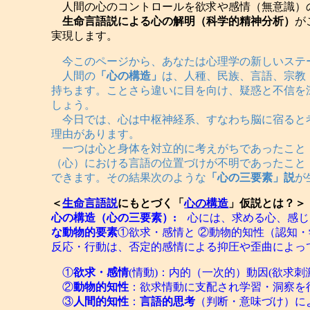
人間の心のコントロールを欲求や感情（無意識）
生命言語説による心の解明（科学的精神分析）
が
実現します。
今このページから、あなたは心理学の新しいステ
人間の
「心の構造」
は、人種、民族、言語、宗教
持ちます。ことさら違いに目を向け、疑惑と不信を
しょう。
今日では、心は中枢神経系、すなわち脳に宿ると
理由があります。
一つは心と身体を対立的に考えがちであったこと
（心）における言語の位置づけが不明であったこと
できます。その結果次のような
「心の三要素」説
が
＜
生命言語説
にもとづく「
心の構造
」仮説とは？＞
心の構造（心の三要素）:
心には、求める心、感じ
な動物的要素
①欲求・感情と ②動物的知性（認知・
反応・行動は、否定的感情による抑圧や歪曲によっ
①
欲求・感情
(情動)：内的（一次的）動因(欲求
②
動物的知性
：欲求情動に支配され学習・洞察を
③
人間的知性
：
言語的思考
（判断・意味づけ）に