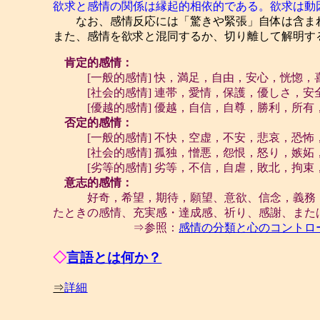
欲求と感情の関係は縁起的相依的である。欲求は動
なお、感情反応には「驚きや緊張」自体は含まれ
また、感情を欲求と混同するか、切り離して解明す
肯定的感情：
[一般的感情] 快，満足，自由，安心，恍惚，
[社会的感情] 連帯，愛情，保護，優しさ，安
[優越的感情] 優越，自信，自尊，勝利，所有
否定的感情：
[一般的感情] 不快，空虚，不安，悲哀，恐怖
[社会的感情] 孤独，憎悪，怨恨，怒り，嫉妬
[劣等的感情] 劣等，不信，自虐，敗北，拘束
意志的感情：
好奇，希望，期待，願望、意欲、信念，義務，正
たときの感情、充実感・達成感、祈り、感謝、また
⇒参照：
感情の分類と心のコントロ
◇
言語とは何か？
⇒
詳細