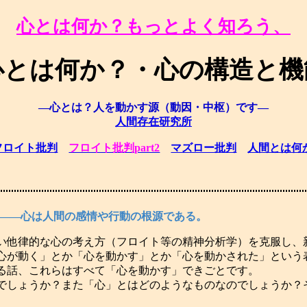
心とは何か？もっとよく知ろう、
心とは何か？・心の構造と機
―心とは？人を動かす源（動因・中枢）です―
人間存在研究所
フロイト批判
フロイト批判part2
マズロー批判
人間とは何
――心は人間の感情や行動の根源である。
い他律的な心の考え方（フロイト等の精神分析学）を克服し、
心が動く」とか「心を動かす」とか「心を動かされた」という
る話、これらはすべて「心を動かす」できごとです。
しょうか？また「心」とはどのようなものなのでしょうか？