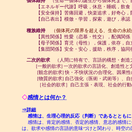
個体維持
（生命一個体の誕生から個体死まで、
【エネルギー代謝】呼吸，休息・睡眠，飲食・
【安全保持】苦痛回避，快楽追求，好奇心，防
【自己表出】模倣・学習，探索，遊び，承認，
種族維持
（個体死の限界を超える、生命の永続
【異性関係】性愛（恋慕・性交），配偶関係（
【母子関係】育児（母性），保護，依存，自
【集団関係】安全・安心，援助，秩序，協同
二次的欲求
（人間に特有で、言語的構想・創造
[一般的欲求] 一次的欲求の言語化、創造性
[観念的欲求] 快・不快状況の合理化、因果性の
[物質的欲求] 自己強化（医術・武術等）、自然
［社会的欲求］自己主張・表現、社会的行動の
◇
感情とは何か？
⇒
詳細
感情は、生理心理的反応（判断）であるとともに
感情は、肯定的感情、否定的感情、意志的感情に
は、欲求や感情の言語的意味づけと関わり、時空の