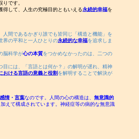
誤りです。
獲得して、人生の究極目的ともいえる
永続的幸福
を
、人間であるかぎり誰でも皆同じ「構造と機能」を
世界の平和と一人ひとりの
永続的な幸福
を追求しま
の脳科学が
心の本質
をつかめなかったのは、二つの
つ目には、「言語とは何か？」の解明が遅れ、精神
における言語の意義と役割
を解明することで解決が
感情
・
言葉
なのです。人間の心の構造は、
無意識的
を加えて構成されています。神経症等の病的な無意識