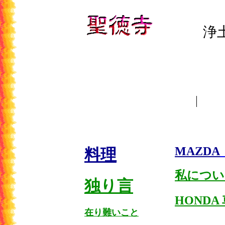
浄
MAZDA
料理
私につい
独り言
HONDA
在り難いこと