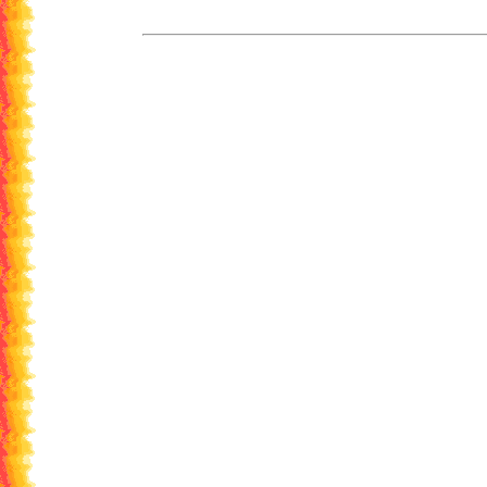
HIROjp (
ク ロックアップ
,
フリーソフト