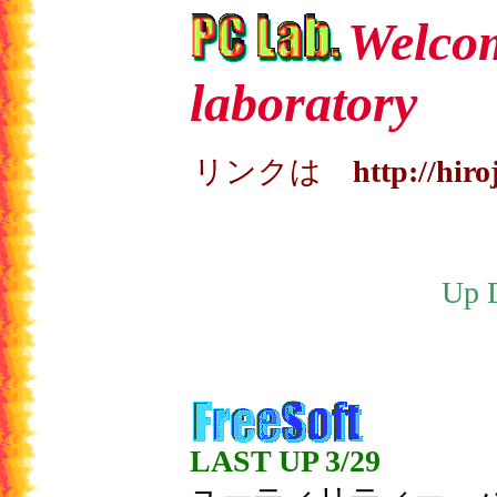
Welco
laboratory
リンクは
http://hir
Up 
LAST UP 3/29