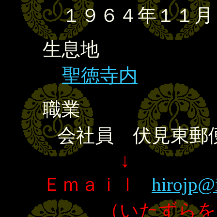
１９６４年１１月
生息地
聖徳寺内
職業
会社員 伏見東郵
↓
Ｅｍａｉｌ
hirojp@i
（いたずらをし