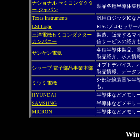
ナショナル セミコンダクタ
製品各種半導体集
ー ジャパン
Texas Instruments
汎用ロジックICな
LSI Logic
RISCプロセッサーA
三洋電機セミコンダクター
製造、販売するマイ
カンパニー
信サービスの紹介
各種半導体製品、
サンケン電気
製品紹介、求人情
オプトデバイス、パ
シャープ 電子部品事業本部
製品情報、データ
外部記憶装置や半
ミツミ電機
も。
HYUNDAI
半導体などメモリ
SAMSUNG
半導体などメモリ
MICRON
半導体などメモリ
Wi