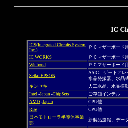
IC 
ICS(Integrated Circuits System,
ＰＣマザーボード
Inc.)
IC WORKS
ＰＣマザーボード
Winbond
ＰＣマザーボード用
ASIC、ゲートア
Seiko EPSON
水晶発振器、水晶
キンセキ
人工水晶、水晶振
Intel
-
Japan
-
ChipSets
ご存知インテル
AMD
-
Japan
CPU他
Rise
CPU他
日本モトローラ半導体事業
新製品速報、デー
部