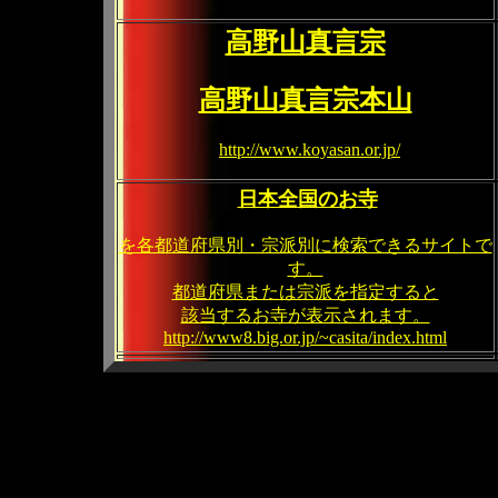
高野山真言宗
高野山真言宗本山
http://www.koyasan.or.jp/
日本全国のお寺
を各都道府県別・宗派別に検索できるサイトで
す。
都道府県または宗派を指定すると
該当するお寺が表示されます。
http://www8.big.or.jp/~casita/index.html