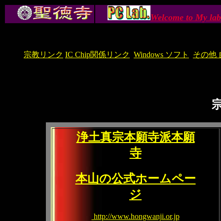
Welcome to My lab
宗教リンク
IC Chip関係リンク
Windows ソフト
その他
浄土真宗本願寺派本願
寺
本山の公式ホームペー
ジ
http://www.hongwanji.or.jp