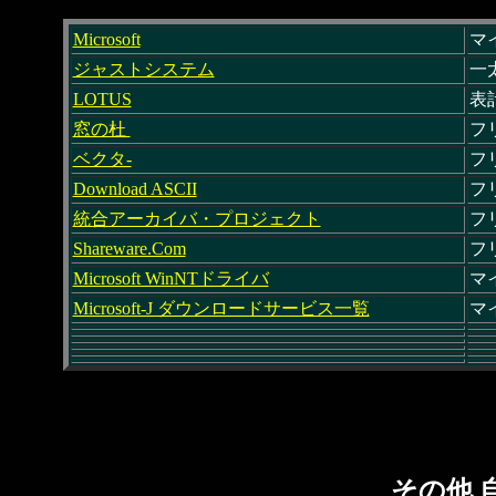
Microsoft
マ
ジャストシステム
一
LOTUS
表
窓の杜
フ
ベクタ-
フ
Download ASCII
フ
統合アーカイバ・プロジェクト
フ
Shareware.Com
フ
Microsoft WinNTドライバ
マ
Microsoft-J ダウンロードサービス一覧
マ
その他 