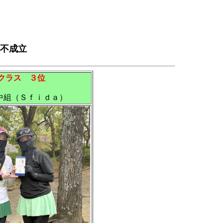
 不成立
Dクラス ３位
中組（Ｓｆｉｄａ）