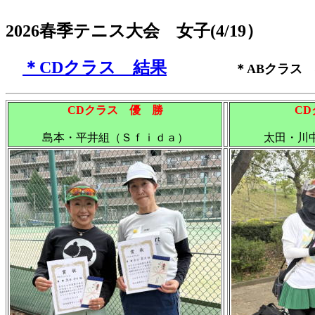
2026春季テニス大会 女子(4/19）
＊CDクラス 結果
＊ABクラス
CDクラス 優 勝
C
島本・平井組（Ｓｆｉｄａ）
太田・川