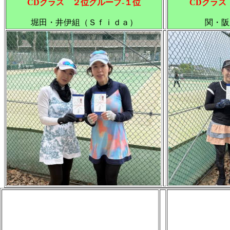
CDクラス ２位グループ-１位
CDクラス
堀田・井伊組（Ｓｆｉｄａ）
関・阪