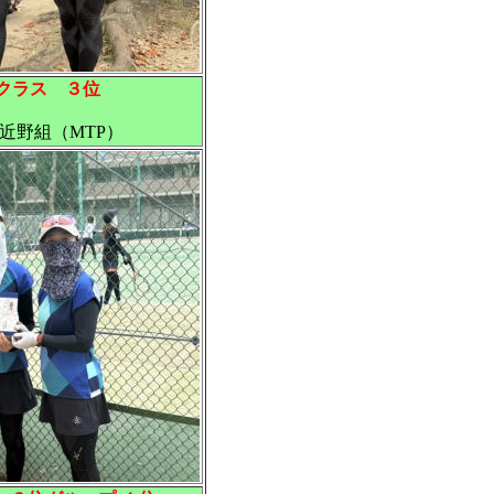
Dクラス ３位
近野組（MTP）