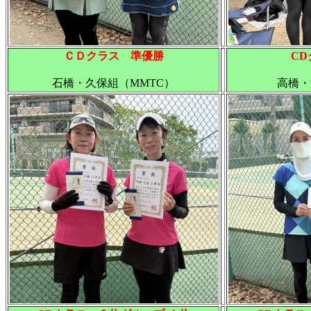
ＣＤクラス 準優勝
C
石橋・久保組（MMTC）
高橋
・