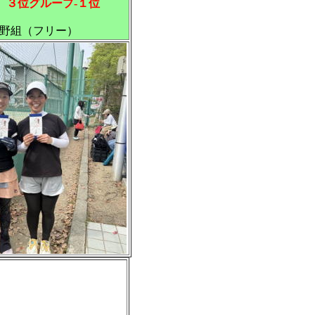
 ３位グループ-１位
野組（フリー）