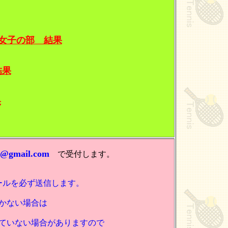
女子の部 結果
結果
果
n@gmail.com
で受付します。
ールを必ず送信します。
かない場合は
いない場合がありますので