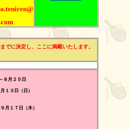
o.teniren@
.com
時までに決定し、ここに掲載いたします。
～８月２５日
９月１３日（日）
＞
９月１７日（木）
＞