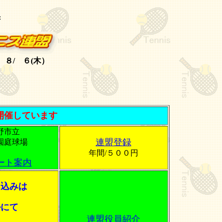
府
８/ ６(木）
３０
開催しています
野市立
連盟登録
園庭球場
年間/５００円
ート案内
申込みは
ルにて
連盟役員紹介