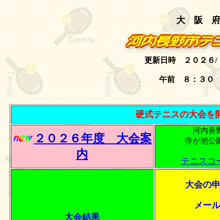
大 阪 
更新日時 ２０２６/ 
午前 ８：
硬式テニスの大会を
河内長
２０２６年度 大会案
寺が池公
内
テニスコ
大会の
メー
大会結果