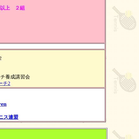
歳以上 ２組
2
ーチ養成講習会
ーチ2
ren
ニス連盟