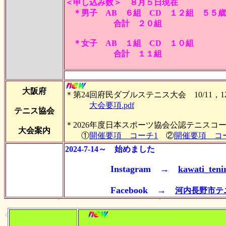
＜申し込み数＞ ８月５日現在
＊男子 AB ６組 CD １２組 ５５
合計 ２０組
＊女子 AB １組 CD １０組
合計 １１組
大阪府
＊第24回府民ダブルステニス大会 10/11，1
大会要項.pdf
テニス協会
＊2026年度日本スポーツ協会公認テニスコ
大会案内
①
開催要項 コーチ1
②
開催要項 コ
2024-7-14～ 始めました
Instagram →
kawati_teni
Facebook →
河内長野市テ