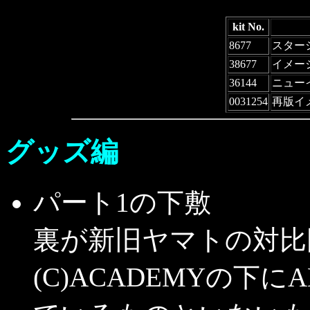
kit No.
8677
スター
38677
イメー
36144
ニュー
0031254
再版イ
グッズ編
パート1の下敷
裏が新旧ヤマトの対比
(C)ACADEMYの下にA