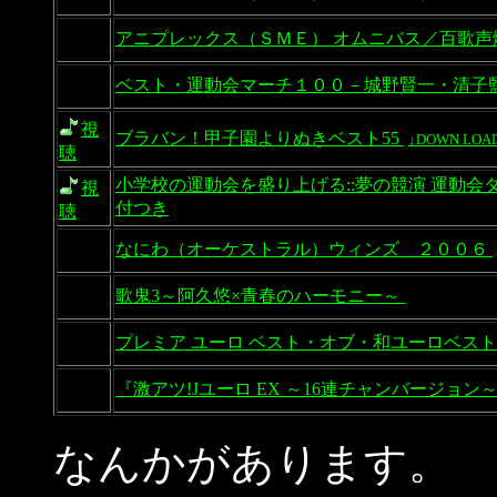
アニプレックス（ＳＭＥ） オムニバス／百歌声
ベスト・運動会マーチ１００－城野賢一・清子
視
ブラバン！甲子園よりぬきベスト55
↓DOWN LOA
聴
小学校の運動会を盛り上げる::夢の競演 運動会
視
付つき
聴
なにわ（オーケストラル）ウィンズ ２００６
歌鬼3～阿久悠×青春のハーモニー～
プレミア ユーロ ベスト・オブ・和ユーロベスト
『激アツ!Jユーロ EX ～16連チャンバージョン
なんかがあります。