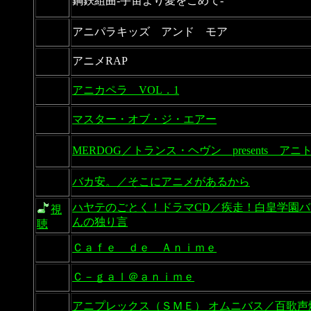
鋼鉄組曲-宇宙より愛をこめて-
アニパラキッズ アンド モア
アニメRAP
アニカペラ VOL．1
マスター・オブ・ジ・エアー
MERDOG／トランス・ヘヴン presents ア
バカ安。／そこにアニメがあるから
ハヤテのごとく！ドラマCD／疾走！白皇学園
視
んの独り言
聴
Ｃａｆｅ ｄｅ Ａｎｉｍｅ
Ｃ－ｇａｌ＠ａｎｉｍｅ
アニプレックス（ＳＭＥ） オムニバス／百歌声