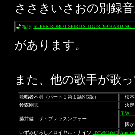
ささきいさおの別録音
SUPER ROBOT SPIRITS TOUR `99 HARU NO J
視聴
があります。
また、他の歌手が歌っ
歌唱者不明（パート１第１話NG版）
「松本
鈴森剛志
「決定盤
ＴＷＩ
藤井健、ザ・ブレッスンフォー
「懐かし
いずみひろし／ロイヤル・ナイツ
Anim
↓DOWN LOAD