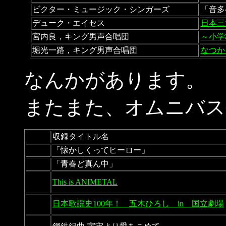
ビクター・ミュージック・シンガーズ
「音多ベ
デューク・エイセス
日本三
宮内良，キング男声合唱団
～小学
堀光一路，キング男声合唱団
なつか
なんかがあります。
またまた、オムニバス
収録タイトル名
「懐かしくってヒーロー」
「青春ど真ん中」
This is ANIMETAL
日本歌謡史100年！ 五木ひろし in 国立劇場