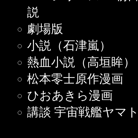
説
劇場版
小説（石津嵐）
熱血小説（高垣眸）
松本零士原作漫画
ひおあきら漫画
講談 宇宙戦艦ヤマ