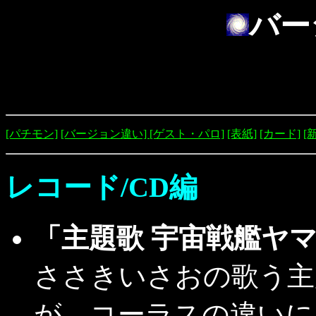
バー
[パチモン]
[バージョン違い]
[ゲスト・パロ]
[表紙]
[カード]
[
レコード/CD編
「主題歌 宇宙戦艦ヤ
ささきいさおの歌う主
が、コーラスの違いに