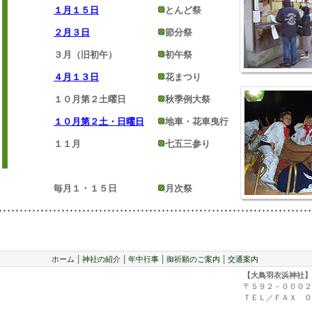
１月１５日
とんど祭
２月３日
節分祭
３月（旧初午）
初午祭
４月１３日
花まつり
１０月第２土曜日
秋季例大祭
１０月第２土・日曜日
地車・花車曳行
１１月
七五三参り
毎月１・１５日
月次祭
|
|
|
|
ホーム
神社の紹介
年中行事
御祈願のご案内
交通案内
【大鳥羽衣浜神社】
〒５９２－０００２
ＴＥＬ／ＦＡＸ ０