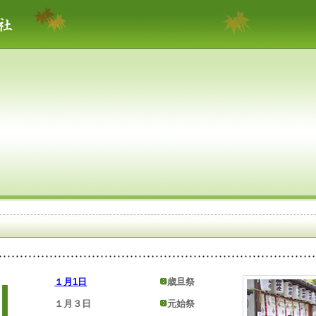
１月1日
歳旦祭
１月３日
元始祭