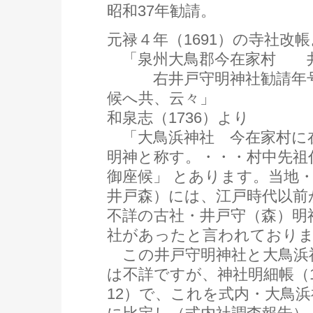
昭和37年勧請。
元禄４年（1691）の寺社改
「泉州大鳥郡今在家村 
右井戸守明神社勧請年号
候へ共、云々」
和泉志（1736）より
「大鳥浜神社 今在家村に
明神と称す。・・・村中先祖
御座候」 とあります。当地
井戸森）には、江戸時代以前
不詳の古社・井戸守（森）明
社があったと言われており
この井戸守明神社と大鳥浜
は不詳ですが、神社明細帳（1
12）で、これを式内・大鳥