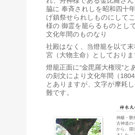
れ、舟神様である金比羅さん
脇に 奉斉されしを昭和四十
げ鎮祭せられしものにしてこ
様の 御霊を籠らるものとし
文化年間のものなり
社殿はなく、当燈籠を以て末
宮（大物主命）としておりま
燈籠正面に“金毘羅大権現”と
の刻文により文化年間（1804-
とありますが、文字が摩耗し
難です。
神籬・磐
古神道の
から、環
ました。