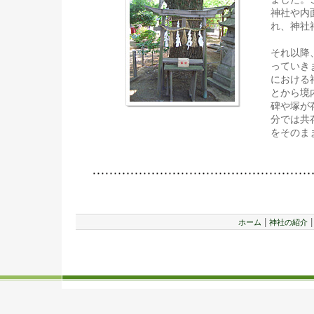
神社や内
れ、神社
それ以降
っていき
における
とから境
碑や塚が
分では共
をそのま
|
ホーム
神社の紹介