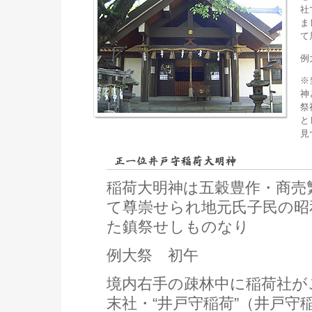
社
ま
て
例
※
神
祭
と
見
稲荷大明神は五穀豊作・商売
て尊崇せられ地元氏子民の昭
た鎮祭せしものなり
例大祭 初午
境内右手の疎林中に稲荷社が
末社・“井戸守稲荷”（井戸守