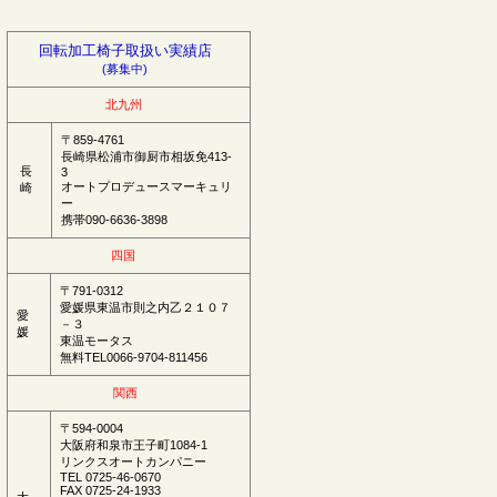
回転加工椅子取扱い実績店
(募集中)
北九州
〒859-4761
長崎県松浦市御厨市相坂免413-
長
3
オートプロデュースマーキュリ
崎
ー
携帯090-6636-3898
四国
〒
791-0312
愛媛県東温市則之内乙２１０７
愛
－３
媛
東温モータス
無料TEL0066-9704-811456
関西
〒594-0004
大阪府和泉市王子町1084-1
リンクスオートカンパニー
TEL 0725-46-0670
FAX 0725-24-1933