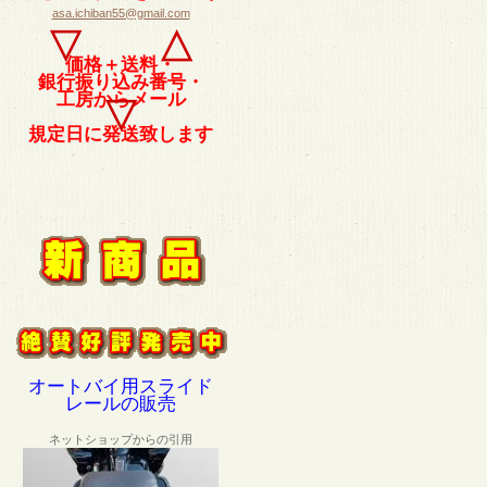
asa.ichiban55@gmail.com
▽ △
価格＋送料・
銀行振り込み番号・
工房からメール
▽
規定日に発送致します
オートバイ用スライド
レールの販売
ネットショップからの引用