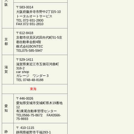
大
阪
〒583-0014
大阪府藤井寺市野中2丁目5-10
トータルオートサービス
TEL 072-931-2800
FAX 072-931-2810
〒612-8418
京都市伏見区武田向代町51-5京
京
都自動車会館4階
都
株式会社BONTEC
TEL075-585-5947
〒529-1411
滋賀県東近江市五個荘河曲町
滋
316-2
賀
car shop
ガレージ ワンダー 3
TEL 0748-48-8188
東海
〒446-0026
愛知県安城市安城町県木19番地
愛
12
知
有)東尾自動車管理センター
TEL0566-75-8672 FAX0566-
75-8693
〒 410-1115
静
静岡県裾野市千福293-1