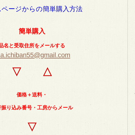
ムページからの簡単購入方法
簡単購入
品名と受取住所をメールする
sa.ichiban55@gmail.com
▽ △
価格＋送料・
行振り込み番号・工房からメール
▽