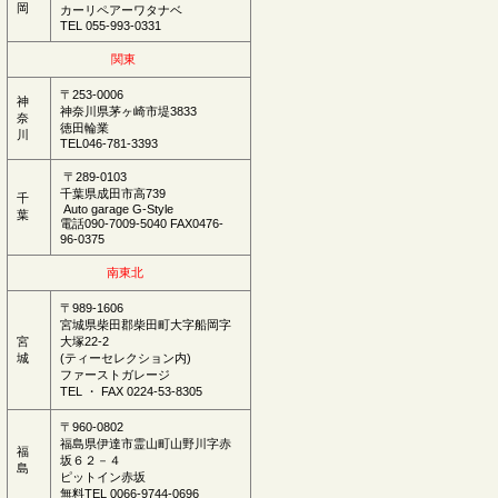
岡
カーリペアーワタナベ
TEL 055-993-0331
関東
〒253-0006
神
神奈川県茅ヶ崎市堤3833
奈
徳田輪業
川
TEL046-781-3393
〒289-0103
千葉県成田市高739
千
Auto garage G-Style
葉
電話090-7009-5040 FAX0476-
96-0375
南東北
〒989-1606
宮城県柴田郡柴田町大字船岡字
宮
大塚22-2
城
(ティーセレクション内)
ファーストガレージ
TEL ・ FAX 0224-53-8305
〒960-0802
福島県伊達市霊山町山野川字赤
福
坂６２－４
島
ピットイン赤坂
無料TEL 0066-9744-0696