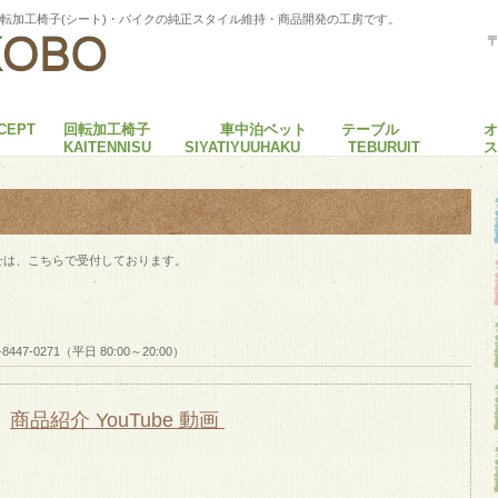
回転加工椅子(シート)・バイクの純正スタイル維持・商品開発の工房です。
〒
EPT
回転加工椅子
車中泊ベット
テーブル
オ
KAITENNISU
SIYATIYUUHAKU
TEBURUIT
ス
せは、こちらで受付しております。
-8447-0271（平日 80:00～20:00）
商品紹介 YouTube 動画