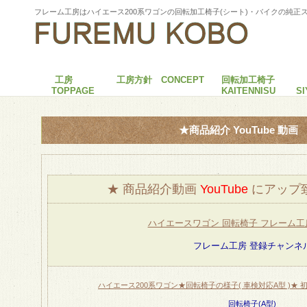
フレーム工房はハイエース200系ワゴンの回転加工椅子(シート)・バイクの純正
工房
工房方針 CONCEPT
回転加工椅子
TOPPAGE
KAITENNISU
S
★商品紹介 YouTube 動画
★ 商品紹介動画
YouTube
にアップ
ハイエースワゴン 回転椅子 フレーム工房 -
フレーム工房 登録チャンネ
ハイエース200系ワゴン★回転椅子の様子( 車検対応A型 )★ 初期
回転椅子(A型)